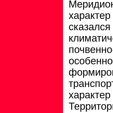
Меридио
харак
ска
клима
почвенно
особенно
формиро
трансп
характе
Терри