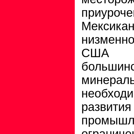
приу
Мексикан
низменн
США 
больши
минера
необх
развития
промышл
ограниче