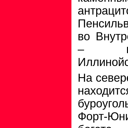
антрацит
Пенсильв
во Внутр
– кам
Иллинойс
На север
находитс
буроуго
Форт-Ю