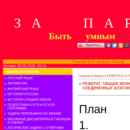
З А П А Р
Быть умным м
Поделиться…
Главная
Мой профиль
Выход
В
Четверг, 06.08.2026, 09:14
»
ШКОЛЬНАЯ ЖИЗНЬ
Главная
»
Файлы
»
РЕФЕРАТЫ
»
Г
РУССКИЙ ЯЗЫК
РЕФЕРАТ "ОБЩАЯ ЭКОН
ЛИТЕРАТУРА
СОЕДИНЕННЫХ ШТАТОВ
АНГЛИЙСКИЙ ЯЗЫК
ИСТОРИЯ РОССИИ
ИСТОРИЯ СРЕДНИХ ВЕКОВ
План
ПОДГОТОВКА К ОГЭ И ЕГЭ ПО
ГЕОГРАФИИ
ЗАДАЧИ ПЕРЕЛЬМАНА ПО ФИЗИКЕ
ШКОЛЬНЫЕ ДИСЦИПЛИНЫ В ТАБЛИЦАХ
1. Ге
И СХЕМАХ
ЛОГИЧЕСКИЕ ЗАДАЧИ С ОТВЕТАМИ