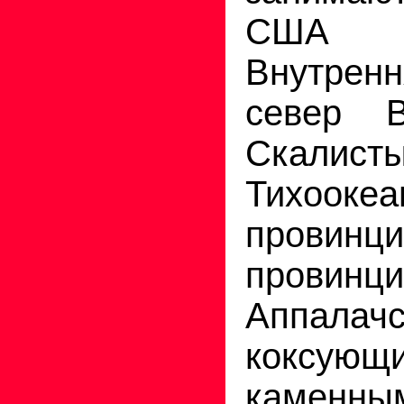
США (
Внутре
север В
Скали
Тихоокеа
провинци
провинц
Аппалач
коксующ
каменн