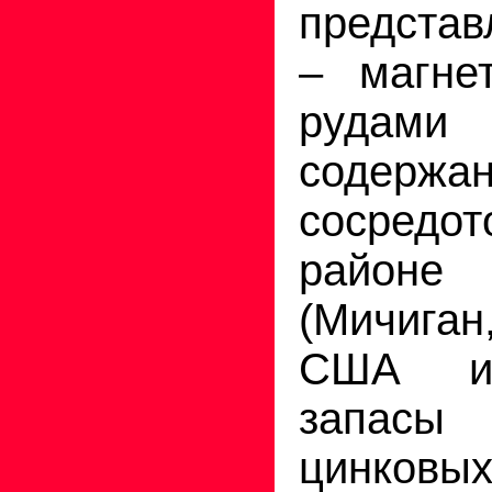
представ
– магнет
рудами
содерж
сосред
районе 
(Мичига
США и
запас
цинковы