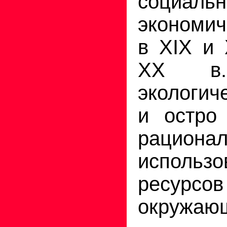
социальн
экономич
в XIX и 
XX в.
экологич
и остро
рациона
использо
ресур
окружаю