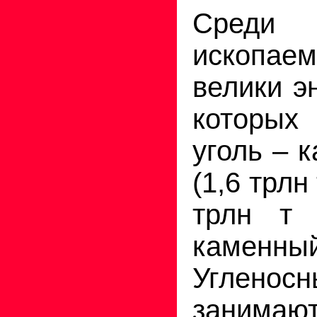
Сред
ископа
велики э
которых
уголь – 
(1,6 трлн
трлн т 
камен
Угленос
занимают