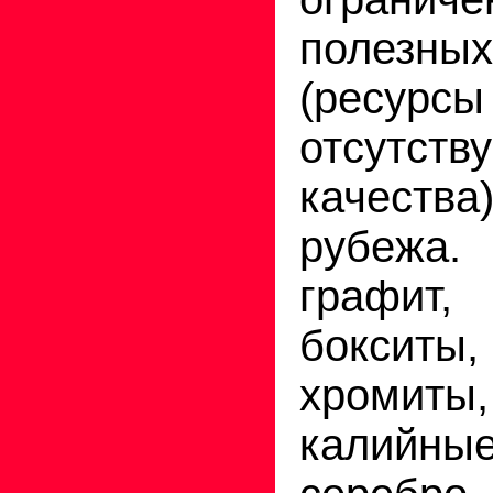
полезн
(ресурс
отсутств
качеств
рубежа
графи
бокси
хромиты,
калийны