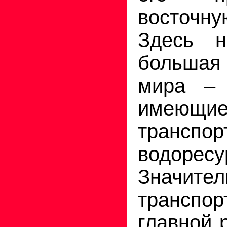
восточ
Здесь н
большая 
мира – 
имею
тран
водоресу
Значител
транс
главной 