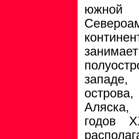
южно
Североам
континен
занимае
полуостр
западе,
острова
Аляска,
годов X
распо