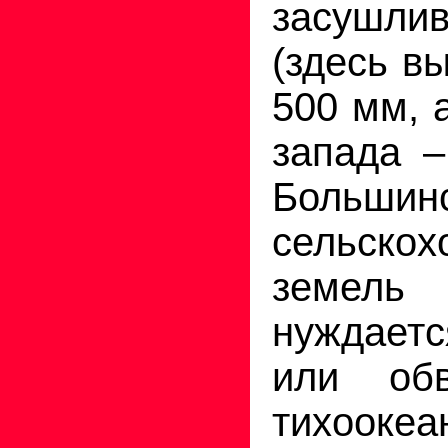
засушл
(здесь в
500 мм, 
запада –
Большин
сельскох
земел
нуждает
или обв
тихооке