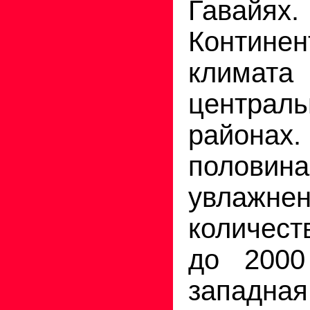
Гавайях.
Континен
климата
централ
района
половина
увлажнен
количест
до 2000
западна