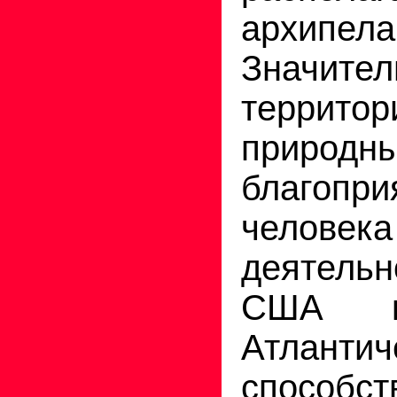
архипела
Значит
террито
природ
благопр
человека
деятел
США 
Атланти
способст