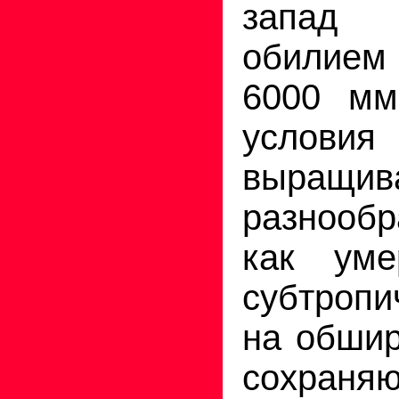
запад
обилием
6000 мм
услов
выращив
разнооб
как уме
субтропи
на обшир
сохраняю