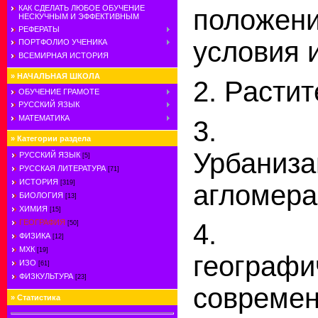
КАК СДЕЛАТЬ ЛЮБОЕ ОБУЧЕНИЕ
положен
НЕСКУЧНЫМ И ЭФФЕКТИВНЫМ
РЕФЕРАТЫ
условия 
ПОРТФОЛИО УЧЕНИКА
ВСЕМИРНАЯ ИСТОРИЯ
»
НАЧАЛЬНАЯ ШКОЛА
2. Расти
ОБУЧЕНИЕ ГРАМОТЕ
РУССКИЙ ЯЗЫК
МАТЕМАТИКА
3. Н
»
Категории раздела
Урбаниз
РУССКИЙ ЯЗЫК
[5]
РУССКАЯ ЛИТЕРАТУРА
[71]
ИСТОРИЯ
[319]
агломера
БИОЛОГИЯ
[13]
ХИМИЯ
[15]
ГЕОГРАФИЯ
4. Э
[50]
ФИЗИКА
[12]
МХК
[19]
географи
ИЗО
[61]
ФИЗКУЛЬТУРА
[23]
совреме
»
Статистика