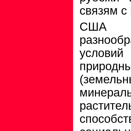
связям с
США 
разнообр
условий
природ
(земельн
минерал
растит
способст