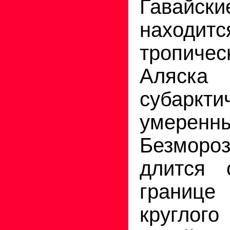
Гавайс
находи
тропиче
Аляс
субар
умере
Безмор
длится 
границе
круглог