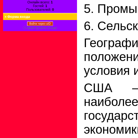
Онлайн всего:
1
5. Промы
Гостей:
1
Пользователей:
0
»
Форма входа
6. Сельск
Войти через uID
Старая форма входа
Географи
положен
условия 
США – 
наибо
государ
экон