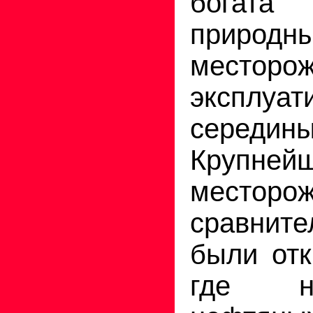
богат
приро
месторо
экспл
серед
Крупне
месторо
сравнит
были отк
где н