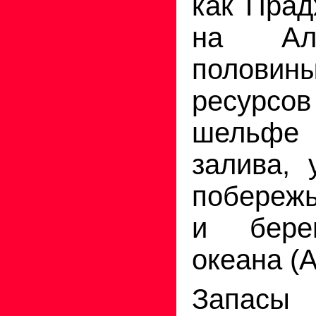
как Прад
на Ал
полов
ресурсо
шельфе 
залива, 
побереж
и берег
океана (А
Запасы 