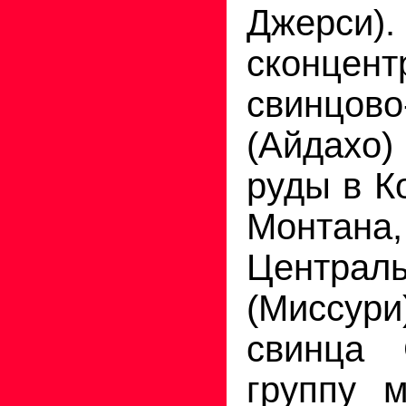
Джерси
сконцент
свинцов
(Айдахо
руды в К
Монтана,
Централ
(Миссур
свинца
группу 