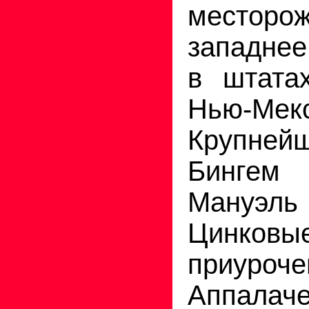
местор
западнее
в штата
Нью-Мек
Крупне
Бингем
Мануэл
Цинк
приуро
Аппалаче