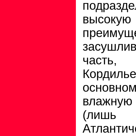
подра
высок
преимущ
засушл
част
Корди
основн
влажную 
(ли
Атлантич