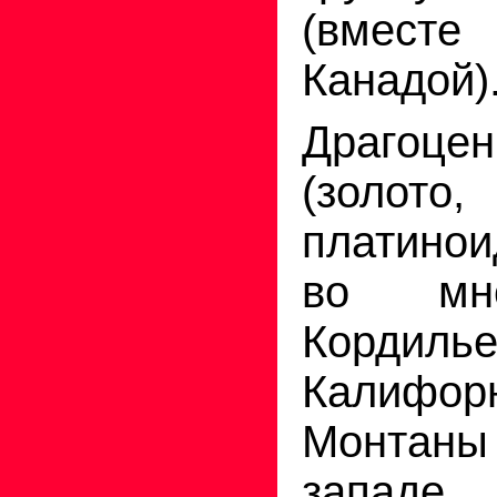
(вместе
Канадой)
Драгоц
(золо
платинои
во мно
Кордилье
Калифо
Монтаны 
запа