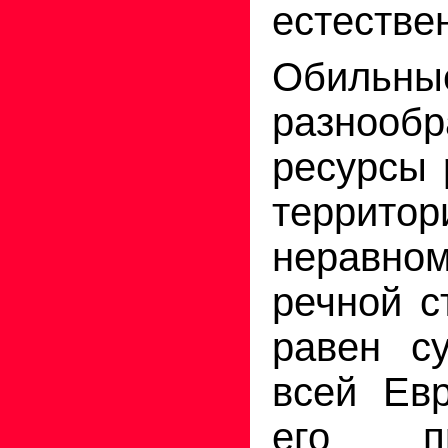
естестве
Оби
разнооб
ресурсы 
террито
неравн
речной с
равен с
всей Евр
его п