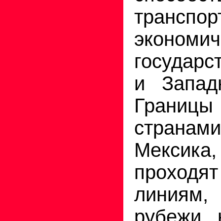
транспор
экономи
государс
и Запад
Границ
стран
Мексика
проходя
линиям
рубежи 