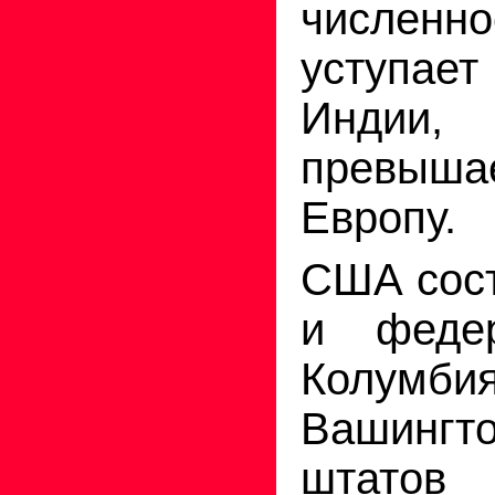
численн
уступае
Индии,
превыш
Европу.
США сост
и федер
Колумб
Вашингто
штатов 