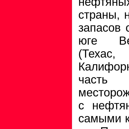
нефтя
страны, 
запасов 
юге Ве
(Техас
Калифо
част
месторож
с нефтя
самыми к