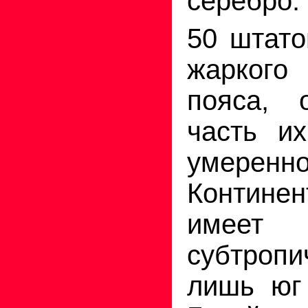
серебро.
50 штато
жаркого
пояса, 
часть и
умере
Контине
имеет
субтроп
лишь юг