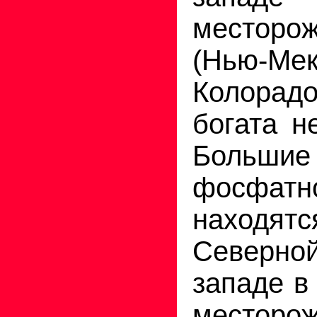
местор
(Нью-Мек
Колорад
богата н
Боль
фосфа
находятс
Северно
западе в
местор