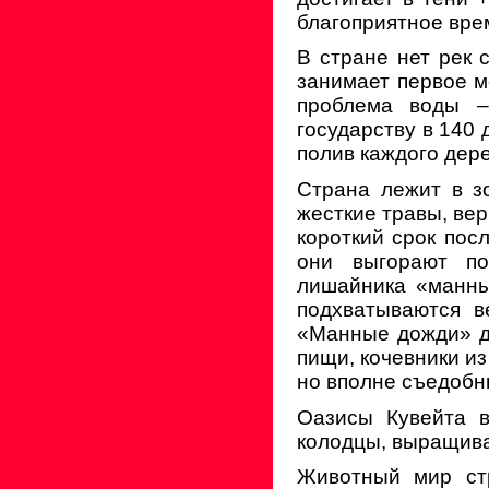
благоприятное врем
В стране нет рек 
занимает первое м
проблема воды –
государству в 140 
полив каждого дере
Страна лежит в з
жесткие травы, вер
короткий срок пос
они выгорают по
лишайника «манны
подхватываются в
«Манные дожди» да
пищи, кочевники из
но вполне съедобн
Оазисы Кувейта в
колодцы, выращива
Животный мир стр