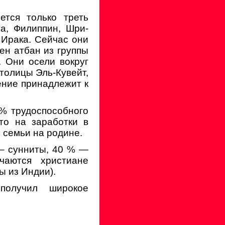
тся только треть
а, Филиппин, Шри-
 Ирака. Сейчас они
ен атбан из группы
. Они осели вокруг
столицы Эль-Кувейт,
ение принадлежит к
% трудоспособного
то на заработки в
семьи на родине.
 – сунниты, 40 % —
чаются христиане
ы из Индии).
получил широкое