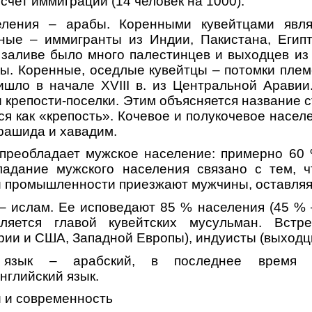
 счет иммиграции (14 человек на 1000).
ления – арабы. Коренными кувейтцами являе
ьные – иммигранты из Индии, Пакистана, Египт
 заливе было много палестинцев и выходцев из
ы. Коренные, оседлые кувейтцы – потомки плем
ишло в начале XVIII в. из Центральной Аравии
 крепости-поселки. Этим объясняется название 
ся как «крепость». Кочевое и полукочевое насел
рашида и хавадим.
 преобладает мужское население: примерно 60 
ладание мужского населения связано с тем, ч
промышленности приезжают мужчины, оставляя 
– ислам. Ее исповедают 85 % населения (45 %
ляется главой кувейтских мусульман. Встре
рии и США, Западной Европы), индуисты (выходц
й язык – арабский, в последнее время 
нглийский язык.
и и современность