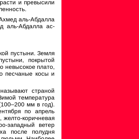
 расти и превысили
ленность.
р Ахмед аль-Абдалла
д аль-Абдалла ас-
кой пустыни. Земля
пустыни, покрытой
о невысокое плато,
то песчаные косы и
 называют страной
 Зимой температура
100–200 мм в год).
ентября по апрель
, желто-коричневая
ро-западный ветер
уха после полудня
я людьми. Наиболее