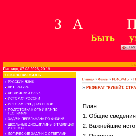
З А П 
Быть у
Поде
Гл
Пятница, 07.08.2026, 20:19
»
ШКОЛЬНАЯ ЖИЗНЬ
Главная
»
Файлы
»
РЕФЕРАТЫ
»
Г
РУССКИЙ ЯЗЫК
РЕФЕРАТ "КУВЕЙТ. СТР
ЛИТЕРАТУРА
АНГЛИЙСКИЙ ЯЗЫК
ИСТОРИЯ РОССИИ
ИСТОРИЯ СРЕДНИХ ВЕКОВ
План
ПОДГОТОВКА К ОГЭ И ЕГЭ ПО
ГЕОГРАФИИ
1. Общие сведения
ЗАДАЧИ ПЕРЕЛЬМАНА ПО ФИЗИКЕ
ШКОЛЬНЫЕ ДИСЦИПЛИНЫ В ТАБЛИЦАХ
2. Важнейшие исто
И СХЕМАХ
ЛОГИЧЕСКИЕ ЗАДАЧИ С ОТВЕТАМИ
3. Природа.