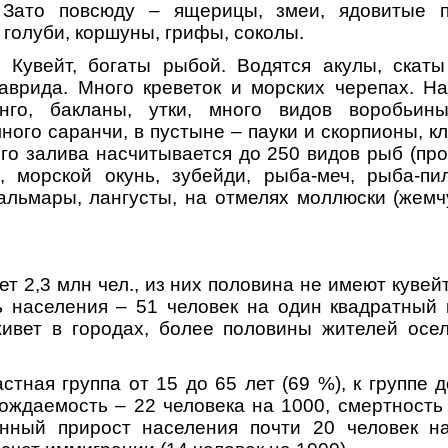
 Зато повсюду – ящерицы, змеи, ядовитые п
 голуби, коршуны, грифы, соколы.
Кувейт, богаты рыбой. Водятся акулы, скаты 
таврида. Много креветок и морских черепах. Н
нго, бакланы, утки, много видов воробьин
ого саранчи, в пустыне – пауки и скорпионы, к
го залива насчитывается до 250 видов рыб (пр
, морской окунь, зубейди, рыба-меч, рыба-пи
кальмары, лангусты, на отмелях моллюски (жем
т 2,3 млн чел., из них половина не имеют кувей
ь населения – 51 человек на один квадратный 
живет в городах, более половины жителей осел
тная группа от 15 до 65 лет (69 %), к группе 
ождаемость – 22 человека на 1000, смертность 
енный прирост населения почти 20 человек н