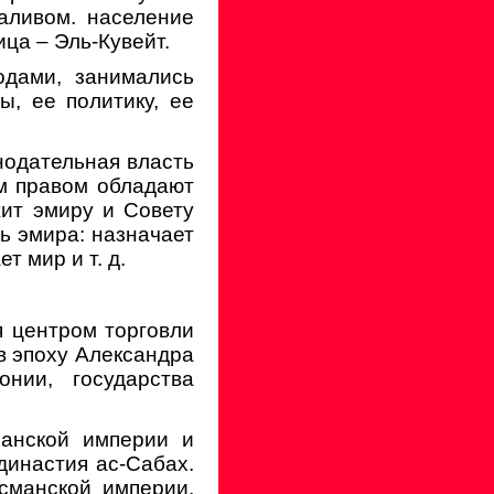
аливом. население
ица – Эль-Кувейт.
одами, занимались
, ее политику, ее
нодательная власть
м правом обладают
ит эмиру и Совету
ь эмира: назначает
т мир и т. д.
ся центром торговли
в эпоху Александра
нии, государства
манской империи и
 династия ас-Сабах.
Османской империи.