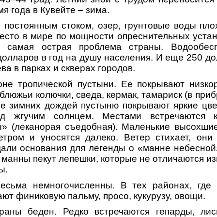
я года в Кувейте – зима.
с постоянным стоком, озер, грунтовые воды пло
есто в мире по мощности опреснительных устан
 самая острая проблема страны. Водообесп
долларов в год на душу населения. И еще 250 д
ва в парках и скверах городов.
оне тропической пустыни. Ее покрывают низкор
блюжьи колючки, сведа, кермак, тамариск (в при
ле зимних дождей пустыню покрывают яркие цве
д жгучим солнцем. Местами встречаются к
» (леканорая съедобная). Маленькие высохши
етром и уносятся далеко. Ветер стихает, они
ли основания для легенды о «манне небесной»
 манны пекут лепешки, которые не отличаются и
ы.
есьма немногочисленны. В тех районах, где 
ют финиковую пальму, просо, кукурузу, овощи.
аны беден. Редко встречаются гепарды, лис