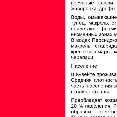
песчаные газели.
жаворонки, дрофы,
Воды, омывающие 
тунец, макрель, с
прилетают флами
низменных зонах мн
В водах Персидско
макрель, ставрида
креветки, омары, 
черепахи.
Население
В Кувейте проживае
Средняя плотност
часть населения 
столице страны.
Преобладает возрас
20 % населения. Р
образом, естеств