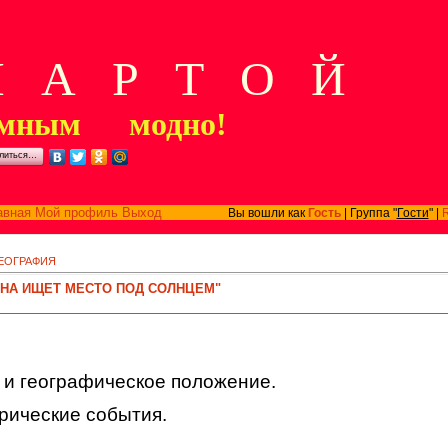
А Р Т О Й
мным модно!
литься…
авная
Мой профиль
Выход
Вы вошли как
Гость
| Группа "
Гости
" |
ЕОГРАФИЯ
АНА ИЩЕТ МЕСТО ПОД СОЛНЦЕМ"
 и географическое положение.
рические события.