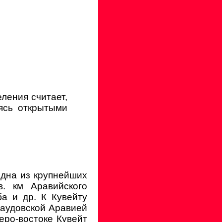
ления считает,
ясь открытыми
одна из крупнейших
в. км Аравийского
ба и др. К Кувейту
аудовской Аравией
веро-востоке Кувейт