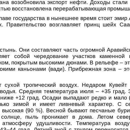
рана возобновила экспорт нефти. Доходы стали
стью восстановлена перерабатывающая промыш
о главе государства в нынешнее время стоит эми
х. Правительство возглавляет принц шейх Саа
устынь. Они составляют часть огромной Аравийс
ляет собой чередование участков каменной 
ком, покрытым высокими дюнами. В рельефе – эт
окими каньонами (вади). Прибрежная зона – э
т сухой тропический воздух. Недаром Кувейт
зводья. Средняя температура июля – +35 град.
 ниже +12 град. Осадки выпадают редко и мало (
ько зимой и имеет ливневый характер. С с
 высокая (90 %). Весной бывают песчаные бури
 солнце, пыль проникает в дома. Летом севе
 атмосферу удушливости. Температура возд
+43–44 град. Летний зной с трудом переноситс