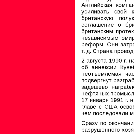
Английская компа
усиливать свой 
британскую полу
соглашение о бри
британским проте
независимым эмир
реформ. Они затр
т. д. Страна прово
2 августа 1990 г. 
об аннексии Куве
неотъемлемая час
подвергнут разгра
задешево награбл
нефтяных промысл
17 января 1991 г. 
главе с США освоб
чем последовали м
Сразу по окончани
разрушенного хозя