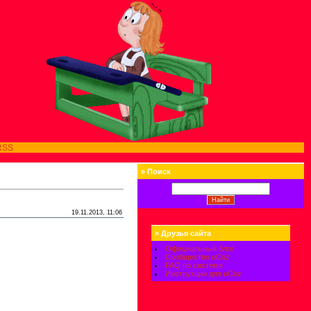
RSS
»
Поиск
19.11.2013, 11:06
»
Друзья сайта
Официальный блог
Сообщество uCoz
FAQ по системе
Инструкции для uCoz