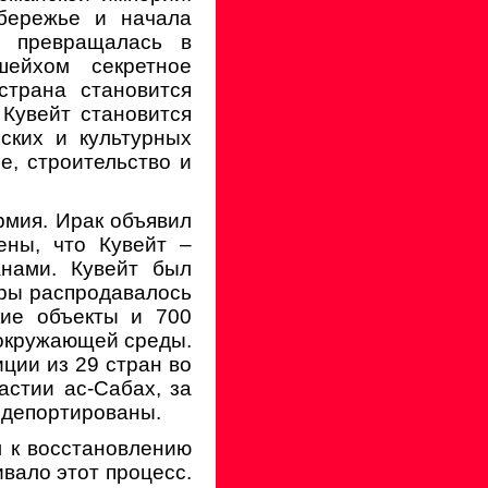
обережье и начала
е превращалась в
шейхом секретное
страна становится
Кувейт становится
ских и культурных
, строительство и
армия. Ирак объявил
ены, что Кувейт –
анами. Кувейт был
сры распродавалось
кие объекты и 700
окружающей среды.
иции из 29 стран во
астии ас-Сабах, за
 депортированы.
л к восстановлению
вало этот процесс.