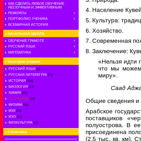
КАК СДЕЛАТЬ ЛЮБОЕ ОБУЧЕНИЕ
НЕСКУЧНЫМ И ЭФФЕКТИВНЫМ
4. Население Кувей
РЕФЕРАТЫ
ПОРТФОЛИО УЧЕНИКА
5. Культура: тради
ВСЕМИРНАЯ ИСТОРИЯ
6. Хозяйство.
»
НАЧАЛЬНАЯ ШКОЛА
7. Современная пол
ОБУЧЕНИЕ ГРАМОТЕ
РУССКИЙ ЯЗЫК
8. Заключение: Кув
МАТЕМАТИКА
«Нельзя идти 
»
Категории раздела
что мы можем
РУССКИЙ ЯЗЫК
[5]
миру».
РУССКАЯ ЛИТЕРАТУРА
[71]
ИСТОРИЯ
[319]
БИОЛОГИЯ
Саад Адж
[13]
ХИМИЯ
[15]
ГЕОГРАФИЯ
[50]
Общие сведения и
ФИЗИКА
[12]
Арабское государс
МХК
[19]
ИЗО
поставщиков «чер
[61]
ФИЗКУЛЬТУРА
[23]
полуострова. В ее
присоединена пол
»
Статистика
(2,5 тыс. кв. км).