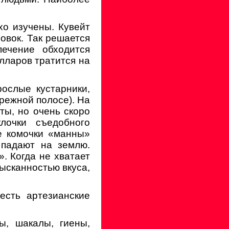
хо изучены. Кувейт
овок. Так решается
ечение обходится
олларов тратится на
ослые кустарники,
брежной полосе). На
ты, но очень скоро
лочки съедобного
е комочки «манны»
 падают на землю.
. Когда не хватает
зысканностью вкуса,
есть артезианские
ы, шакалы, гиены,