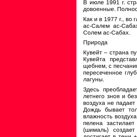
В июле 1991 г. ст
довоенные. Полно
Как и в 1977 г., в
ас-Салем ас-Саба
Солем ас-Сабах.
Природа
Кувейт – страна п
Кувейта представ
щебнем, с песчани
пересеченное глуб
лагуны.
Здесь преобладае
летнего зноя и бе
воздуха не падает
Дождь бывает тол
влажность воздуха
пелена застилает
(шималь) создает
достигает в тени 