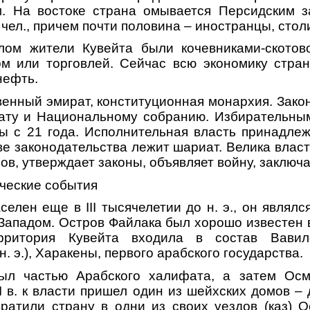
м. На востоке страна омывается Персидским з
 чел., причем почти половина – иностранцы, стол
ом жители Кувейта были кочевниками-скотов
м или торговлей. Сейчас всю экономику страны
нефть.
венный эмират, конституционная монархия. Зако
ату и Национальному собранию. Избирательны
ы с 21 года. Исполнительная власть принадлеж
ве законодательства лежит шариат. Велика власт
в, утверждает законы, объявляет войну, заключае
ческие события
елен еще в III тысячелетии до н. э., он являл
Западом. Остров Файлака был хорошо известен 
ерритория Кувейта входила в состав Вавило
 н. э.), Харакены, первого арабского государства.
был частью Арабского халифата, а затем Ос
I в. к власти пришел один из шейхских домов –
ратили страну в одни из своих уездов (каз) 