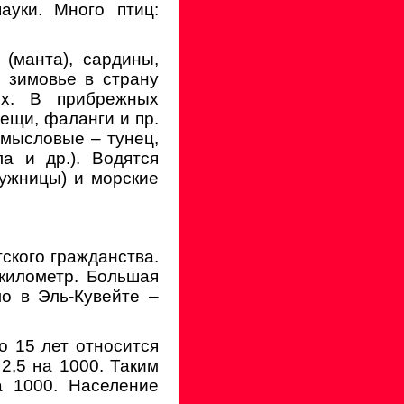
ауки. Много птиц:
(манта), сардины,
а зимовье в страну
ых. В прибрежных
лещи, фаланги и пр.
омысловые – тунец,
ла и др.). Водятся
чужницы) и морские
тского гражданства.
километр. Большая
о в Эль-Кувейте –
до 15 лет относится
2,5 на 1000. Таким
а 1000. Население