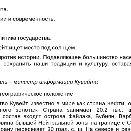
та.
ции и современность.
итика государства.
ейт ищет место под солнцем.
против истории. Подавляющее большинство насе
 сохранить наши традиции и культуру, остава
али – министр информации Кувейта
 географическое положение
тво Кувейт известно в мире как страна нефти, 
ного золота». Страна занимает 20,2 тыс. к
 состав входят острова Файлака, Бубиян, Вар
овина бывшей Нейтральной зоны на границе с С
 Страну пересекает 30 град. с. ш. На севере и се