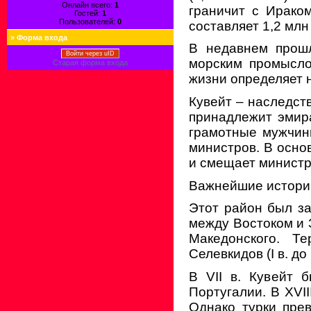
Онлайн всего:
1
граничит с Ирако
Гостей:
1
Пользователей:
0
составляет 1,2 млн
»
Форма входа
В недавнем прошл
Войти через uID
морским промысло
Старая форма входа
жизни определяет 
Кувейт – наследст
принадлежит эмир
грамотные мужчин
министров. В осно
и смещает министро
Важнейшие истори
Этот район был зас
между Востоком и 
Македонского. Т
Селевкидов (I в. до
В VII в. Кувейт 
Португалии. В XVII
Однако турки прев