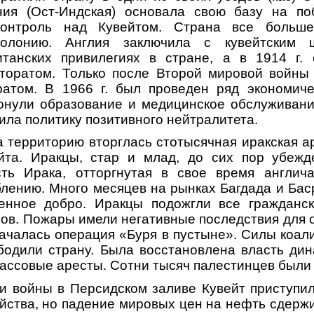
ния (Ост-Индская) основала свою базу на п
контроль над Кувейтом. Страна все больш
колонию. Англия заключила с кувейтским 
танских привилегиях в стране, а в 1914 г. 
кторатом. Только после Второй мировой войны 
атом. В 1966 г. был проведен ряд экономиче
онули образование и медицинское обслуживание
дила политику позитивного нейтралитета.
на территорию вторглась стотысячная иракская 
йта. Иракцы, стар и млад, до сих пор убежд
ть Ирака, отторгнутая в свое время англич
блению. Много месяцев на рынках Багдада и Ба
енное добро. Иракцы подожгли все гражданс
ов. Пожары имели негативные последствия для 
началась операция «Буря в пустыне». Силы коал
одили страну. Была восстановлена власть дин
ассовые аресты. Сотни тысяч палестинцев были
и войны в Персидском заливе Кувейт приступи
йства, но падение мировых цен на нефть сдержи