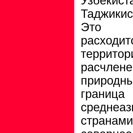
Узбекист
Таджикис
Это п
расх
террито
расчл
природ
гран
среднеаз
страна