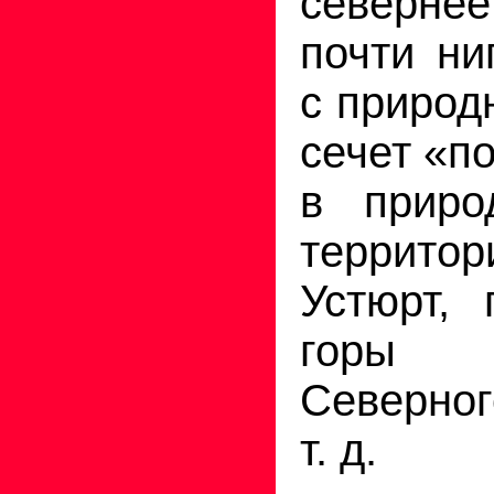
северне
почти ни
с природ
сечет «п
в приро
террито
Устюрт, 
горы 
Северно
т. д.