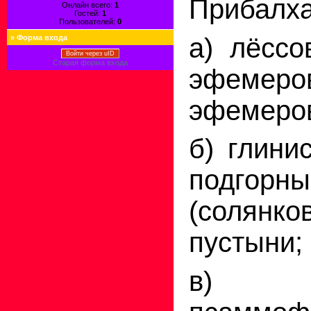
Прибалх
Онлайн всего:
1
Гостей:
1
Пользователей:
0
а) лёссо
»
Форма входа
Войти через uID
Старая форма входа
эфемеро
эфемеров
б) глини
подгор
(солянко
пустыни;
в) 