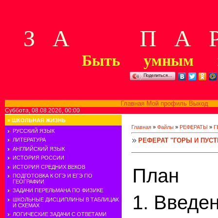
З А П А Р
Быть умным м
Поделиться…
Главная
Мой профиль
Выход
В
Суббота, 08.08.2026, 00:00
»
ШКОЛЬНАЯ ЖИЗНЬ
Главная
»
Файлы
»
РЕФЕРАТЫ
»
Г
РУССКИЙ ЯЗЫК
РЕФЕРАТ "ГОРЫ И ПУС
ЛИТЕРАТУРА
АНГЛИЙСКИЙ ЯЗЫК
ИСТОРИЯ РОССИИ
ИСТОРИЯ СРЕДНИХ ВЕКОВ
План
ПОДГОТОВКА К ОГЭ И ЕГЭ ПО
ГЕОГРАФИИ
ЗАДАЧИ ПЕРЕЛЬМАНА ПО ФИЗИКЕ
1. Введе
ШКОЛЬНЫЕ ДИСЦИПЛИНЫ В ТАБЛИЦАХ
И СХЕМАХ
ЛОГИЧЕСКИЕ ЗАДАЧИ С ОТВЕТАМИ