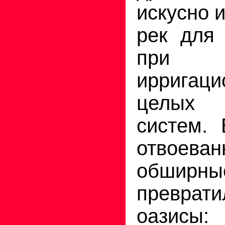
искусно 
рек для
при
ирригаци
целых 
систем. 
отвоева
обширн
преврати
оазис