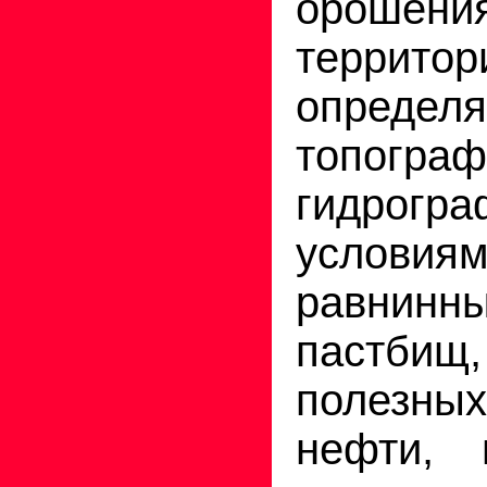
ороше
территор
определ
топогр
гидрогра
услов
равнин
пастбищ
полезны
нефти, 