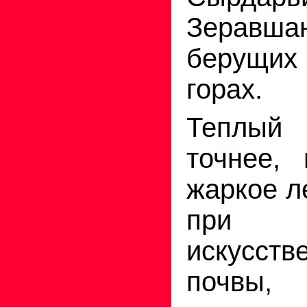
Зеравшан
берущих 
горах.
Теплый 
точнее, 
жаркое л
при
искусств
почвы,