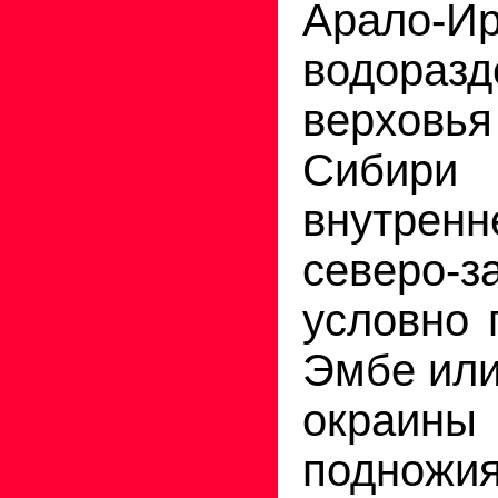
Арало-И
водораз
верховь
Сибир
внутрен
северо-
условно 
Эмбе или
окраин
подножия