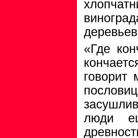
хлопча
виногра
деревьев
«Где кон
кончае
говорит 
послови
засушл
люди е
древно