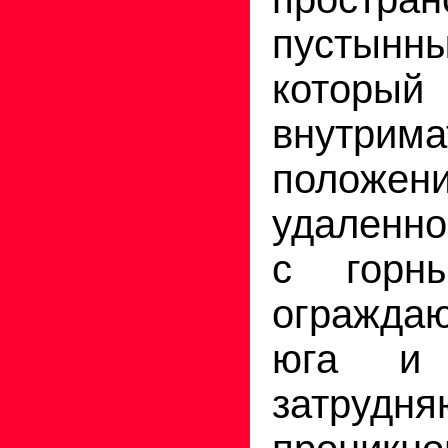
пустын
котор
внутрим
положени
удаленно
с горны
огражда
юга и 
затрудн