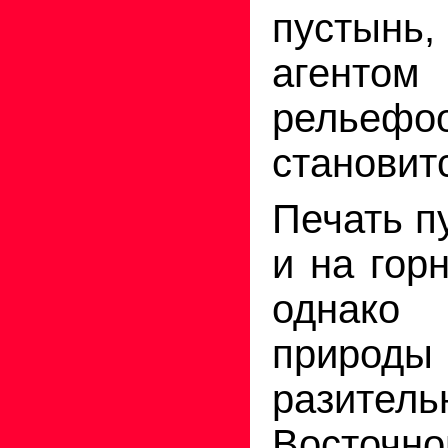
пустынь
агентом
рельефо
становит
Печать п
и на гор
однак
природы
разитель
Восточн