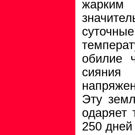
жарк
значите
суточн
температ
обилие ч
сияни
напряжен
Эту зем
одаряет 
250 дней 