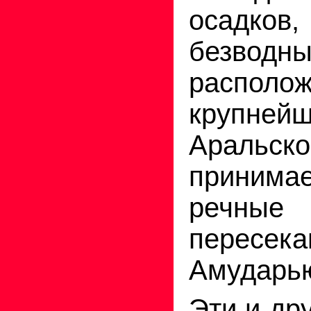
осадков,
безвод
распол
крупней
Аральско
принимае
речны
пересека
Амударь
Эти и дру