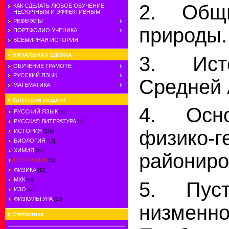
2. Общи
КАК СДЕЛАТЬ ЛЮБОЕ ОБУЧЕНИЕ
НЕСКУЧНЫМ И ЭФФЕКТИВНЫМ
РЕФЕРАТЫ
природы.
ПОРТФОЛИО УЧЕНИКА
ВСЕМИРНАЯ ИСТОРИЯ
»
НАЧАЛЬНАЯ ШКОЛА
3. Ист
ОБУЧЕНИЕ ГРАМОТЕ
РУССКИЙ ЯЗЫК
Средней 
МАТЕМАТИКА
»
Категории раздела
4. Осн
РУССКИЙ ЯЗЫК
[5]
РУССКАЯ ЛИТЕРАТУРА
[71]
физико-г
ИСТОРИЯ
[319]
БИОЛОГИЯ
[13]
ХИМИЯ
[15]
райониро
ГЕОГРАФИЯ
[50]
ФИЗИКА
[12]
МХК
[19]
5. Пуст
ИЗО
[61]
ФИЗКУЛЬТУРА
[23]
низм
»
Статистика