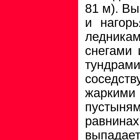
81 м). В
и нагор
ледник
снегами 
тундрам
соседс
жарки
пустыням
равнина
выпада