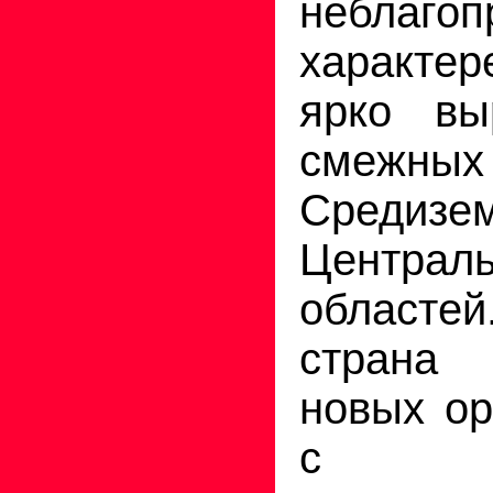
неблаг
характер
ярко вы
смеж
Средиз
Централь
областей
страна
новых о
с го