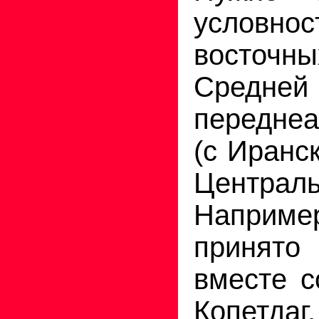
условн
восто
Средней 
переднеа
(с Иранс
Центра
Наприме
принято
вместе с
Копетда