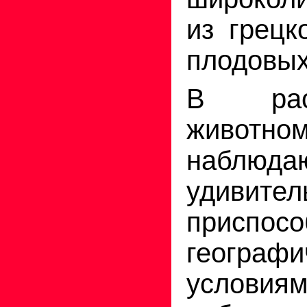
из грецк
плодовых
В рас
живо
наблюда
удивите
присп
географи
условиям