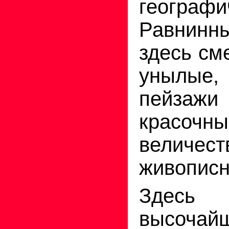
географи
Равнин
здесь см
унылые,
пейза
красочны
велич
живопис
Здесь
высоч