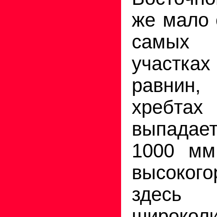
же мало 
самых
участк
равнин,
хребтах
выпадае
1000 мм
высоког
здес
широкол