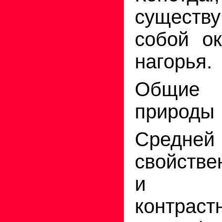
существ
собой ок
нагорья.
Общие
природы
Сред
свойстве
и иск
контрас