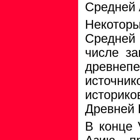
Средней 
Некотор
Средне
числе за
древнепе
источник
историк
Древней 
В конце 