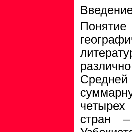
Введени
Понятие
географи
литерат
различно
Средней
сумма
четырех 
стран –