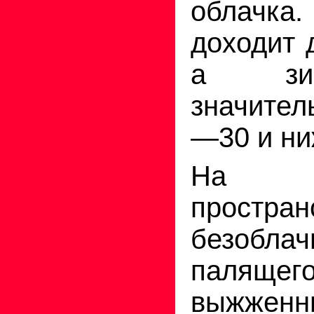
облачк
доходит д
а зи
значител
—30 и ни
На 
простран
безобл
палящ
выжже