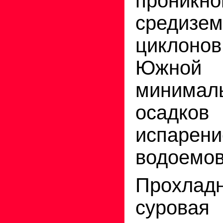
проникно
средизем
циклон
Южной
минимал
осадков
испарени
водоемов
Прохладн
суровая