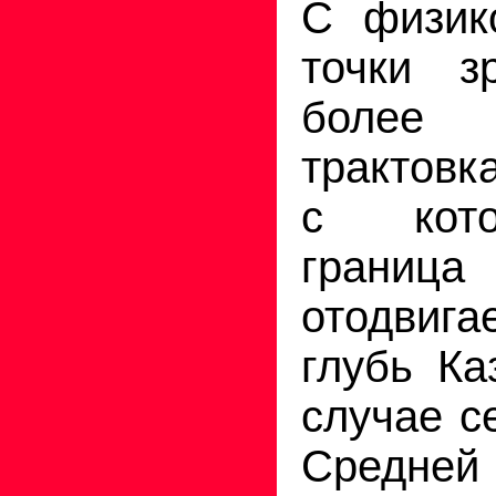
С физико
точки з
более
трактовк
с кото
граница
отодвиг
глубь Ка
случае с
Средней