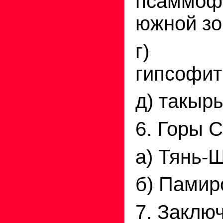
псаммоф
южной зо
г) к
гипсофит
д) такыр
6. Горы 
а) Тянь-
б) Памир
7. Заклю