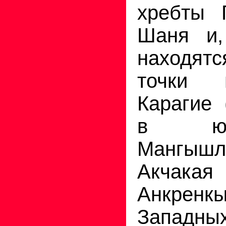
хребты 
Шаня и,
находятс
точки 
Карагие 
в юж
Мангышл
Акчакая
Анкрен
Западны