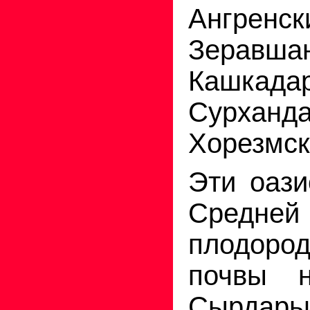
Ангренск
Зеравшан
Кашкадар
Сурханда
Хорезмск
Эти оаз
Средне
плодоро
почвы н
Сырдар