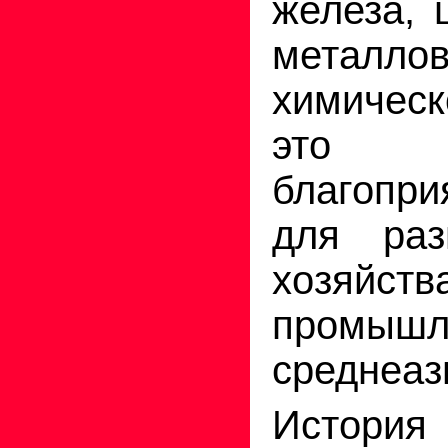
железа, 
метал
химическ
это
благопр
для раз
хоз
промышл
среднеаз
Истор