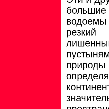
больш
водоем
резки
лише
пустыня
природы
опреде
контине
значител
прост