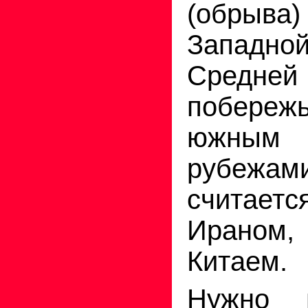
(обрыв
Запад
Средне
побер
южным
рубеж
считае
Ираном,
Китаем.
Нужно 