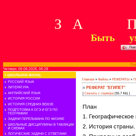
З А П 
Быть у
Поде
Гл
Четверг, 06.08.2026, 06:28
»
ШКОЛЬНАЯ ЖИЗНЬ
Главная
»
Файлы
»
РЕФЕРАТЫ
»
Г
РУССКИЙ ЯЗЫК
РЕФЕРАТ "ЕГИПЕТ"
ЛИТЕРАТУРА
АНГЛИЙСКИЙ ЯЗЫК
[
Скачать с сервера
(55.7 Kb) ]
ИСТОРИЯ РОССИИ
ИСТОРИЯ СРЕДНИХ ВЕКОВ
План
ПОДГОТОВКА К ОГЭ И ЕГЭ ПО
ГЕОГРАФИИ
1. Географическое
ЗАДАЧИ ПЕРЕЛЬМАНА ПО ФИЗИКЕ
ШКОЛЬНЫЕ ДИСЦИПЛИНЫ В ТАБЛИЦАХ
2. История страны.
И СХЕМАХ
ЛОГИЧЕСКИЕ ЗАДАЧИ С ОТВЕТАМИ