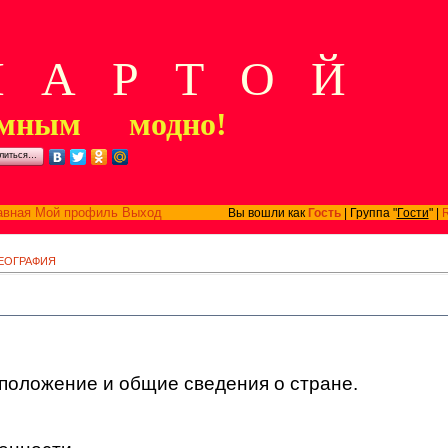
А Р Т О Й
мным модно!
литься…
авная
Мой профиль
Выход
Вы вошли как
Гость
| Группа "
Гости
" |
ЕОГРАФИЯ
 положение и общие сведения о стране.