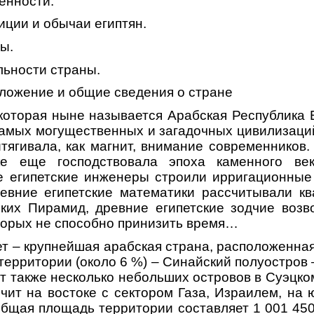
енности.
иции и обычаи египтян.
ы.
льности страны.
ложение и общие сведения о стране
которая ныне называется Арабская Республика Е
самых могущественных и загадочных цивилизаций
тягивала, как магнит, внимание современников. 
е еще господствовала эпоха каменного ве
ие египетские инженеры строили ирригационные
ревние египетские математики рассчитывали кв
иких Пирамид, древние египетские зодчие возв
торых не способно принизить время…
т – крупнейшая арабская страна, расположенная
территории (около 6 %) – Синайский полуостров 
т также несколько небольших островов в Суэцко
ичит на востоке с сектором Газа, Израилем, на 
Общая площадь территории составляет 1 001 450 