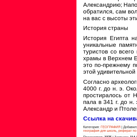
Александрию; Напо
обратился, сам вол
на вас с высоты эт
История страны
История Египта н
уникальные памят
туристов со всег
храмы в Верхнем Е
это по-прежнему п
этой удивительной
Согласно археолог
4000 г. до н. э. О
простиралось от Н
пала в 341 г. до н
Александр и Птоле
Ссылка на скачив
Категория
:
ГЕОГРАФИЯ
|
Добавил
география для школь
,
реферат по
Просмотров
:
2375
|
Загрузок
:
114