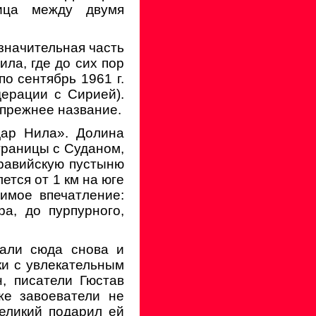
ица между двумя
 значительная часть
ила, где до сих пор
о сентябрь 1961 г.
ерации с Сирией).
 прежнее название.
дар Нила». Долина
 границы с Суданом,
Аравийскую пустыню
ется от 1 км на юге
имое впечатление:
ра, до пурпурного,
жали сюда снова и
ки с увлекательным
, писатели Гюстав
же завоеватели не
еликий подарил ей