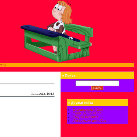
RSS
»
Поиск
19.11.2013, 10:13
»
Друзья сайта
Официальный блог
Сообщество uCoz
FAQ по системе
Инструкции для uCoz