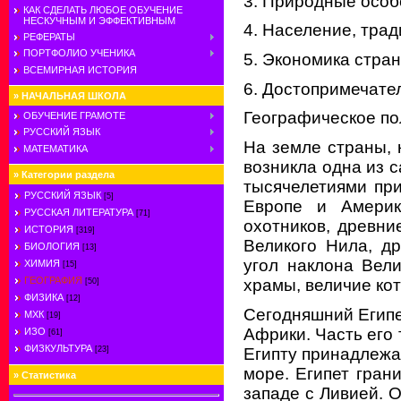
3. Природные особ
КАК СДЕЛАТЬ ЛЮБОЕ ОБУЧЕНИЕ
НЕСКУЧНЫМ И ЭФФЕКТИВНЫМ
4. Население, трад
РЕФЕРАТЫ
ПОРТФОЛИО УЧЕНИКА
5. Экономика стран
ВСЕМИРНАЯ ИСТОРИЯ
6. Достопримечате
»
НАЧАЛЬНАЯ ШКОЛА
Географическое по
ОБУЧЕНИЕ ГРАМОТЕ
РУССКИЙ ЯЗЫК
На земле страны, 
МАТЕМАТИКА
возникла одна из 
»
Категории раздела
тысячелетиями при
РУССКИЙ ЯЗЫК
[5]
Европе и Америк
РУССКАЯ ЛИТЕРАТУРА
[71]
охотников, древн
ИСТОРИЯ
[319]
Великого Нила, д
БИОЛОГИЯ
[13]
угол наклона Вел
ХИМИЯ
[15]
ГЕОГРАФИЯ
храмы, величие ко
[50]
ФИЗИКА
[12]
Сегодняшний Египе
МХК
[19]
Африки. Часть его 
ИЗО
[61]
ФИЗКУЛЬТУРА
Египту принадлежа
[23]
море. Египет гран
»
Статистика
западе с Ливией. 