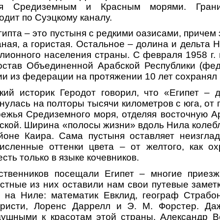
ся Средиземным и Красным морями. Гран
одит по Суэцкому каналу.
ипта – это пустыня с редкими оазисами, причем
ная, а гористая. Остальное – долина и дельта Н
лионного населения страны. С февраля 1958 г. п
состав Объединенной Арабской Республики (фед
и из федерации на протяжении 10 лет сохранял
кий историк Геродот говорил, что «Египет – 
нулась на полторы тысячи километров с юга, от
режья Средиземного моря, отделяя восточную 
ской. Ширина «полосы жизни» вдоль Нила колебл
йоне Каира. Сама пустыня оставляет неизглад
исленные оттенки цвета – от желтого, как ох
сть только в языке кочевников.
твенников посещали Египет – многие приез
стные из них оставили нам свои путевые замет
 на Ниле: математик Евклид, географ Страбон
ристи, Лоренс Даррелл и Э. М. Форстер. Да
душными к красотам этой страны. Александр В