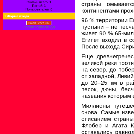
Онлайн всего:
1
страны омывает
Гостей:
1
континентами прох
Пользователей:
0
»
Форма входа
96 % территории Ег
Войти через uID
пустыни – не песча
Старая форма входа
живет 90 % 65-мил
Египет входил в 
После выхода Сири
Еще древнегречес
великой реки протя
на север, до побе
от западной, Ливий
до 20–25 км в ра
песок, дюны, бесч
названия которым е
Миллионы путешес
снова. Самые изве
описанием страны
Флобер и Агата К
оставались равно