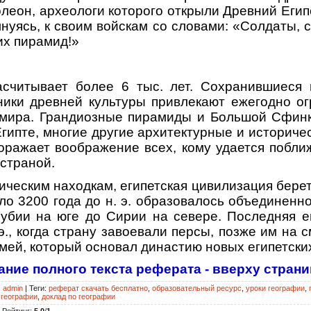
леон, археологи которого открыли Древний Египе
нуясь, к своим войскам со словами: «Солдаты, 
их пирамид!»
асчитывает более 6 тыс. лет. Сохранившиеся 
ники древней культуры привлекают ежегодно ог
о мира. Грандиозные пирамиды и Большой Сфинк
гипте, многие другие архитектурные и историче
оражает воображение всех, кому удается побли
 страной.
ическим находкам, египетская цивилизация берет
коло 3200 года до н. э. образовалось объединенн
убии на юге до Сирии на севере. Последняя е
. э., когда страну завоевали персы, позже им на 
мей, который основал династию новых египетски
ание полного текста реферата - вверху страни
:
admin
|
Теги
:
реферат скачать бесплатно
,
образовательный ресурс
,
уроки географии
,
 географии
,
доклад по географии
|
Рейтинг
:
5.0
/
1