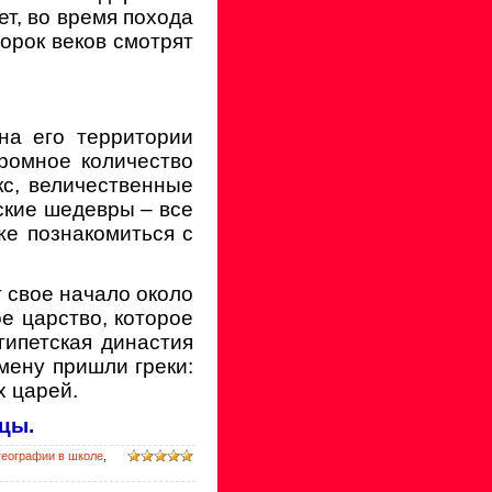
т, во время похода
сорок веков смотрят
на его территории
ромное количество
с, величественные
ские шедевры – все
же познакомиться с
 свое начало около
ое царство, которое
гипетская династия
смену пришли греки:
х царей.
цы.
географии в школе
,