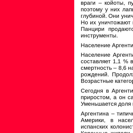
враги – койоты, 
поэтому у них лап
глубиной. Они унич
Но их уничтожают 
Панцири продаютс
инструменты.
Население Аргент
Население Аргент
составляет 1,1 % в
смертность – 8,6 н
рождений. Продол
Возрастные категор
Сегодня в Аргент
приростом, а он с
Уменьшается доля 
Аргентина – типич
Америки, в насе
испанских колонис