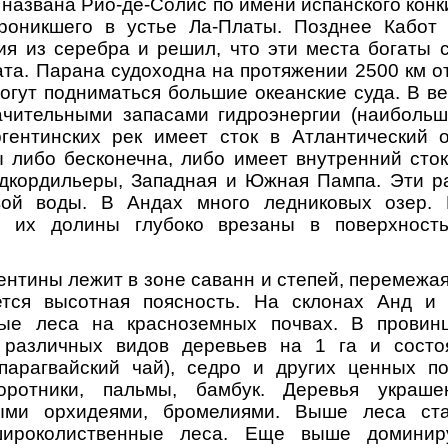
 названа Рио-де-Солис по имени испанского конк
роникшего в устье Ла-Платы. Позднее Кабот
я из серебра и решил, что эти места богаты 
ата. Парана судоходна на протяжении 2500 км от
огут подниматься большие океанские суда. В в
ачительными запасами гидроэнергии (наибольши
гентинских рек имеет сток в Атлантический о
 либо бесконечна, либо имеет внутренний сто
едкордильеры, Западная и Южная Пампа. Эти р
вой воды. В Андах много ледниковых озер.
, их долины глубоко врезаны в поверхност
ентины лежит в зоне саванн и степей, перемежая
тся высотная поясность. На склонах Анд и 
тые леса на красноземных почвах. В провин
различных видов деревьев на 1 га и состо
(парагвайский чай), седро и других ценных по
оротники, пальмы, бамбук. Деревья украше
тыми орхидеями, бромелиями. Выше леса ста
широколиственные леса. Еще выше доминир