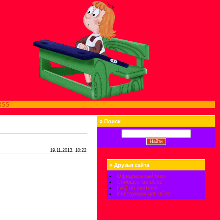
RSS
»
Поиск
19.11.2013, 10:22
»
Друзья сайта
Официальный блог
Сообщество uCoz
FAQ по системе
Инструкции для uCoz