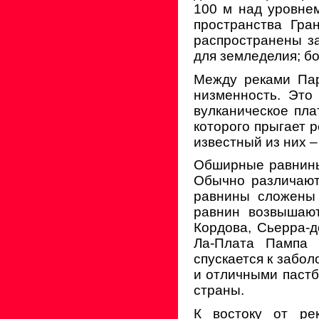
100 м над уровне
пространства Гра
распространены за
для земледелия; б
Между реками Пар
низменность. Это
вулканическое пла
которого прыгает 
известный из них –
Обширные равнины,
Обычно различают
равнины сложены 
равнин возвышают
Кордова, Сьерра-д
Ла-Плата Пампа 
спускается к забо
и отличными пастб
страны.
К востоку от ре