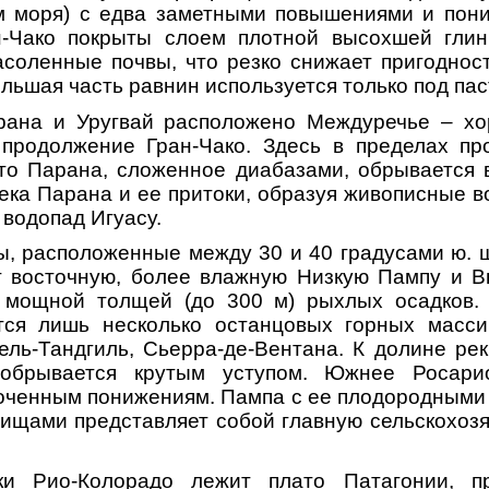
м моря) с едва заметными повышениями и пон
н-Чако покрыты слоем плотной высохшей гли
соленные почвы, что резко снижает пригоднос
ольшая часть равнин используется только под па
ана и Уругвай расположено Междуречье – х
 продолжение Гран-Чако. Здесь в пределах пр
то Парана, сложенное диабазами, обрывается 
река Парана и ее притоки, образуя живописные 
 водопад Игуасу.
 расположенные между 30 и 40 градусами ю. ш
 восточную, более влажную Низкую Пампу и В
мощной толщей (до 300 м) рыхлых осадков.
ся лишь несколько останцовых горных масси
ель-Тандгиль, Сьерра-де-Вентана. К долине ре
обрывается крутым уступом. Южнее Росари
лоченным понижениям. Пампа с ее плодородными
ищами представляет собой главную сельскохоз
ки Рио-Колорадо лежит плато Патагонии, п