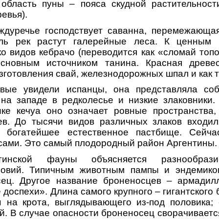
 область пуны – пояса скудной растительност
евья).
ждуречье господствует саванна, перемежающа
оль рек растут галерейные леса. К ценным 
ко видов кебрачо (переводится как «сломай топо
сновным источником танина. Красная древе
зготовления свай, железнодорожных шпал и как 
вые увидели испанцы, она представляла со
 на западе в редколесье и низкие злаковники.
ыке кечуа оно означает ровные пространства,
в. До тысячи видов различных злаков входи
 богатейшее естественное пастбище. Сейча
сами. Это самый плодородный район Аргентины.
нтинской фауны объясняется разнообраз
словий. Типичным животным пампы и эндемик
сец. Другое название броненосцев – армадилл
доспехи». Длина самого крупного – гигантского
н на крота, выглядывающего из-под половика; 
. В случае опасности броненосец сворачивается 