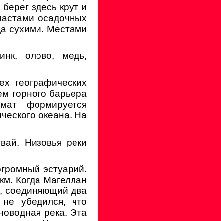
берег здесь крут и
ластами осадочных
да сухими. Местами
нк, олово, медь,
ех географических
ем горного барьера
мат формируется
ческого океана. На
вай. Низовья реки
огромный эстуарий.
км. Когда Магеллан
в, соединяющий два
 не убедился, что
новодная река. Эта