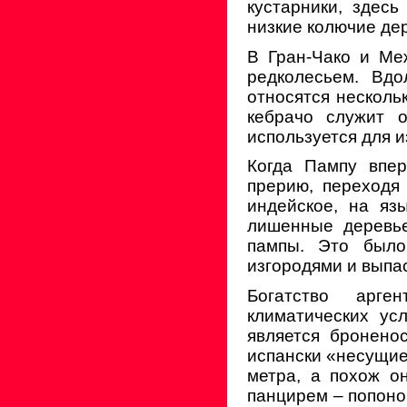
кустарники, здесь
низкие колючие дер
В Гран-Чако и Ме
редколесьем. Вд
относятся несколь
кебрачо служит о
используется для и
Когда Пампу впер
прерию, переходя
индейское, на яз
лишенные деревье
пампы. Это было
изгородями и выпа
Богатство арге
климатических у
является бронено
испански «несущие 
метра, а похож о
панцирем – попоной