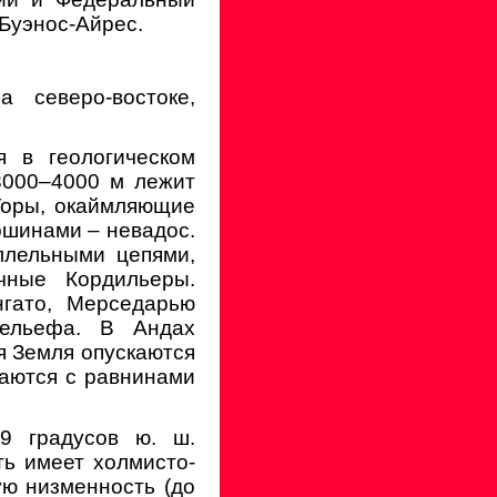
 Буэнос-Айрес.
 северо-востоке,
я в геологическом
 3000–4000 м лежит
Горы, окаймляющие
ршинами – невадос.
ллельными цепями,
чные Кордильеры.
нгато, Мерседарью
рельефа. В Андах
я Земля опускаются
ваются с равнинами
9 градусов ю. ш.
ть имеет холмисто-
ую низменность (до