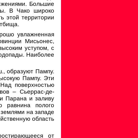
ижениями. Большие
ны. В Чако широко
ть этой территории
стбища.
орошо увлажненная
овинции Мисьонес,
высоким уступом, с
водопады. Наиболее
., образуют Пампу.
ысокую Пампу. Эти
 Над поверхностью
вов – Сьеррас-де-
ки Парана и заливу
о равнина полого
 землями на западе
яйственную область
ростирающееся от