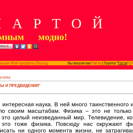
А Р Т О Й
мным модно!
литься…
авная
Мой профиль
Выход
Вы вошли как
Гость
| Группа "
Гости
" |
ИЗИКА
ТЫ И ПРЕДВИДЕНИЯ"
 интересная наука. В ней много таинственного 
по своим масштабам. Физика – это не тольк
 это целый неизведанный мир. Телевидение, к
это тоже физика. Повсюду нас окружают фи
исать ни одного момента жизни, не затрагива