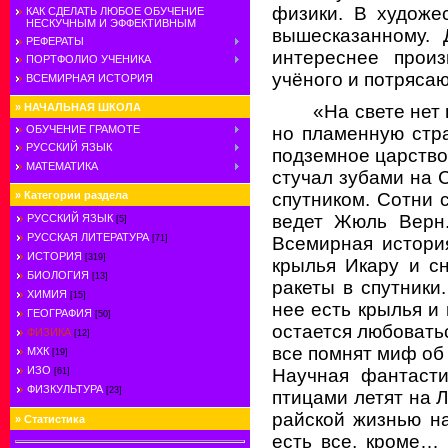
физики. В художе
КАК СДЕЛАТЬ ЛЮБОЕ ОБУЧЕНИЕ
НЕСКУЧНЫМ И ЭФФЕКТИВНЫМ
вышесказанному. 
РЕФЕРАТЫ
интереснее произ
ПОРТФОЛИО УЧЕНИКА
учёного и потряса
ВСЕМИРНАЯ ИСТОРИЯ
»
НАЧАЛЬНАЯ ШКОЛА
«На свете нет
ОБУЧЕНИЕ ГРАМОТЕ
но пламенную стра
РУССКИЙ ЯЗЫК
подземное царство
МАТЕМАТИКА
стучал зубами на 
»
Категории раздела
спутником. Сотни 
ведет Жюль Верн.
РУССКИЙ ЯЗЫК
[5]
РУССКАЯ ЛИТЕРАТУРА
[71]
Всемирная истори
ИСТОРИЯ
[319]
крылья Икару и с
БИОЛОГИЯ
[13]
ракеты в спутники
ХИМИЯ
[15]
нее есть крылья и
ГЕОГРАФИЯ
[50]
остается любоватьс
ФИЗИКА
[12]
все помнят миф об
МХК
[19]
ИЗО
Научная фантасти
[61]
ФИЗКУЛЬТУРА
[23]
птицами летят на 
райской жизнью н
»
Статистика
есть все, кроме… 