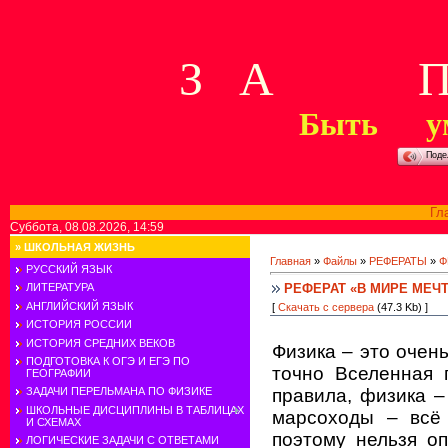
З А П 
Быть у
Поде
Гл
Суббота, 08.08.2026, 14:59
»
ШКОЛЬНАЯ ЖИЗНЬ
Главная
»
Файлы
»
РЕФЕРАТЫ
»
Ф
РУССКИЙ ЯЗЫК
РЕФЕРАТ «В МИРЕ МЕЧ
ЛИТЕРАТУРА
АНГЛИЙСКИЙ ЯЗЫК
[
Скачать с сервера
(47.3 Kb) ]
ИСТОРИЯ РОССИИ
ИСТОРИЯ СРЕДНИХ ВЕКОВ
Физика – это очень
ПОДГОТОВКА К ОГЭ И ЕГЭ ПО
точно Вселенная 
ГЕОГРАФИИ
правила, физика –
ЗАДАЧИ ПЕРЕЛЬМАНА ПО ФИЗИКЕ
ШКОЛЬНЫЕ ДИСЦИПЛИНЫ В ТАБЛИЦАХ
марсоходы – всё 
И СХЕМАХ
поэтому нельзя оп
ЛОГИЧЕСКИЕ ЗАДАЧИ С ОТВЕТАМИ