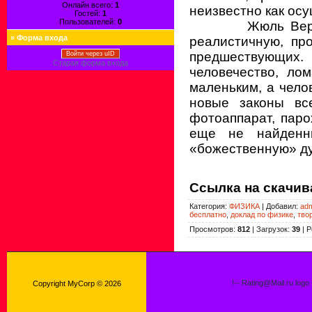
Онлайн всего:
1
неизвестно как осу
Гостей:
1
Пользователей:
0
Жюль Вер
»
Форма входа
реалистичную, пр
предшествующих.
Войти через uID
Старая форма входа
человечество, ло
маленьким, а чело
новые законы вс
фотоаппарат, паро
еще не найденн
«божественную» ду
Ссылка на скачив
Категория
:
ФИЗИКА
|
Добавил
:
ad
бесплатно
,
доклад по физике
,
тво
Просмотров
:
812
|
Загрузок
:
39
|
Р
!-- Rating@Mail.ru logo
Copyright MyCorp © 2026