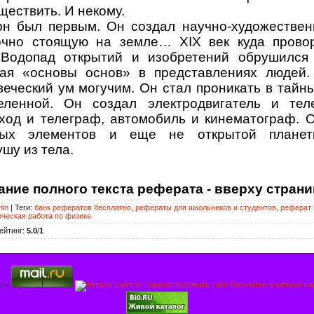
ществить. И некому.
н был первым. Он создал научно-художестве
очно стоящую на земле… ХIХ век куда прово
 Водопад открытий и изобретений обрушился
мая «основы основ» в представлениях людей
веческий ум могучим. Он стал проникать в тайн
еленной. Он создал электродвигатель и тел
ход и телеграф, автомобиль и кинематограф. 
ых элементов и еще не открытой планет
шу из тела.
ание полного текста реферата - вверху страни
min
|
Теги
:
банк рефератов бесплатно
,
рефераты для школьников и студентов
,
реферат 
рческая работа по физике
ейтинг
:
5.0
/
1
 -->