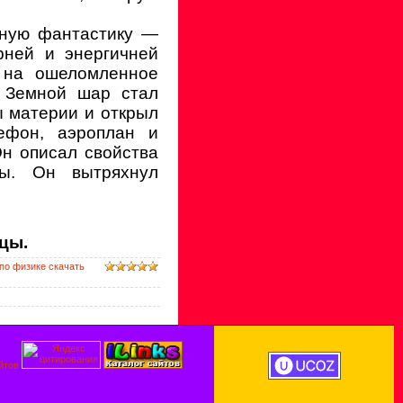
нную фантастику —
рней и энергичней
 на ошеломленное
. Земной шар стал
ы материи и открыл
ефон, аэроплан и
Он описал свойства
ы. Он вытряхнул
цы.
по физике скачать