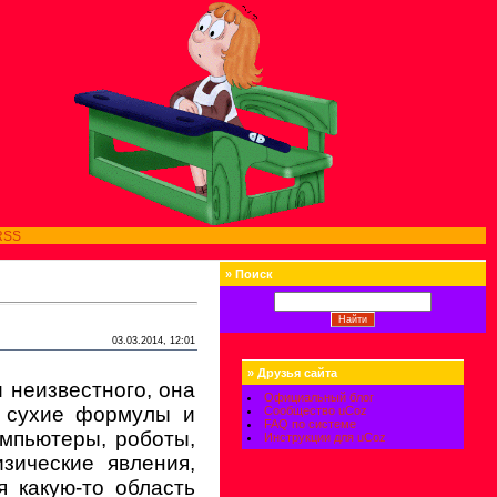
RSS
»
Поиск
03.03.2014, 12:01
»
Друзья сайта
и неизвестного, она
Официальный блог
о сухие формулы и
Сообщество uCoz
FAQ по системе
омпьютеры, роботы,
Инструкции для uCoz
зические явления,
я какую-то область