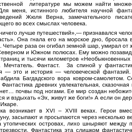
ственной
литературе мы можем найти множе
Для меня, истинного любителя научной фанта
ведений Жюля Верна, замечательного писате
ющего во всех смыслах человека.
 ничего лучше путешествий»,— признавался челов
сть». Она гнала его на морское дно, бросала 
. Четыре раза он огибал земной шар, умирал от 
Северном и Южном полюсах. Ему можно позавид
страниц и тысячи километров «Необыкновенных
 Мечтатель. Фантаст.
За спиной у фантасти
я — это и история — человеческой фантазий. 
набдила Багдадского вора ковром-самолетом. С
. Фантастика древних увлекательная, сказочна
 нет… почвы под ногами. Ее мир создан небожит
я и вздыхать «Эх, живут же боги!» А если он де
 Икаре.
ка возникает в ХVI – ХVIII веках. Герои вме
Луну, засыпают и просыпаются через несколько в
а утопических островах, лихо шныряют между п
трезвости. Фантастика эта слишком фантастич