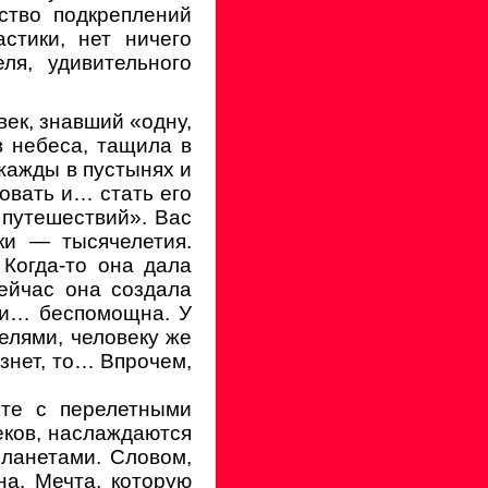
ство подкреплений
стики, нет ничего
ля, удивительного
ек, знавший «одну,
в небеса, тащила в
жажды в пустынях и
овать и… стать его
 путешествий». Вас
ки — тысячелетия.
Когда-то она дала
ейчас она создала
я и… беспомощна. У
елями, человеку же
рзнет, то… Впрочем,
сте с перелетными
еков, наслаждаются
ланетами. Словом,
на. Мечта, которую