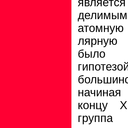
являетс
делимы
атомную 
лярную
было
гипот
большин
на­чиная
концу X
группа