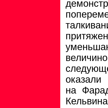
демонст
попере
талки
притяж
уменьша
величино
сле­дую
оказали
на Фарад
Кельви