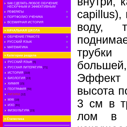
внутри, к
КАК СДЕЛАТЬ ЛЮБОЕ ОБУЧЕНИЕ
НЕСКУЧНЫМ И ЭФФЕКТИВНЫМ
capillus
),
РЕФЕРАТЫ
ПОРТФОЛИО УЧЕНИКА
ВСЕМИРНАЯ ИСТОРИЯ
воду, 
»
НАЧАЛЬНАЯ ШКОЛА
поднима
ОБУЧЕНИЕ ГРАМОТЕ
РУССКИЙ ЯЗЫК
МАТЕМАТИКА
трубки
»
Категории раздела
боль­шей
РУССКИЙ ЯЗЫК
[5]
РУССКАЯ ЛИТЕРАТУРА
[71]
ИСТОРИЯ
[319]
Эффек
БИОЛОГИЯ
[13]
ХИМИЯ
[15]
высота п
ГЕОГРАФИЯ
[50]
ФИЗИКА
[12]
3 см в т
МХК
[19]
ИЗО
[61]
ФИЗКУЛЬТУРА
[23]
лом в 
»
Статистика