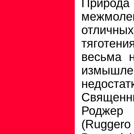
Природа
межмолек
отличн
тяготе
весьма н
измышле
недостат
Священни
Роджер
(Rugge