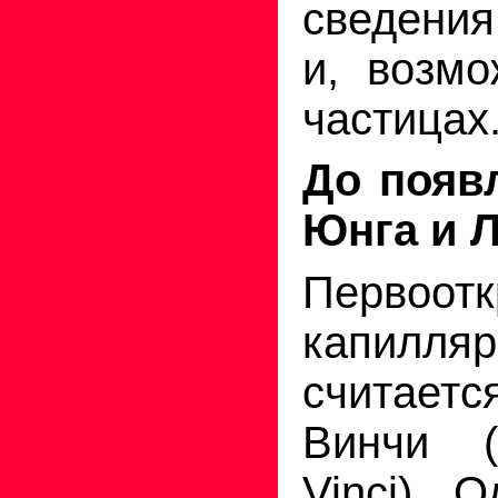
сведения
и, возмо
частицах
До появ
Юнга и Л
Первоот
капилля
считаетс
Винчи
(
Vinci
)
. О