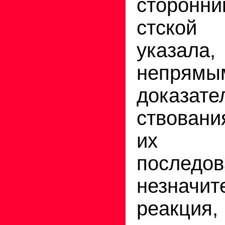
сторонни
стской 
ука­за
непрям
доказате
ст­вован
их з
послед
незначит
реакция,