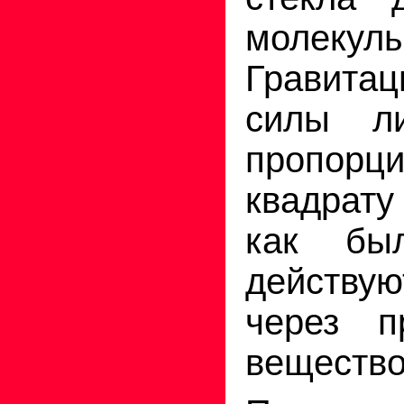
молекулы
Гравит
силы л
пропорц
квадрату
как был
действу
через пр
ве­щество