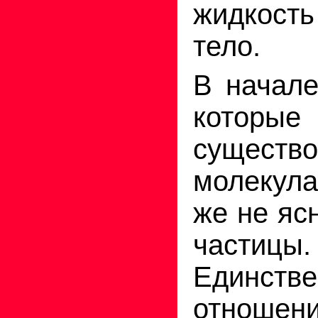
жид­кост
тело.
В начале
которы
существ
молекула
же не яс
частицы.
Единстве
отношени