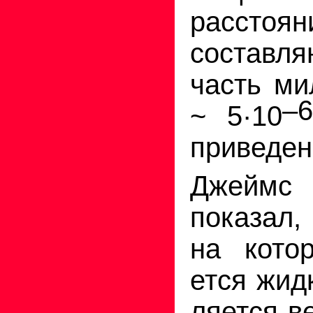
расстоян
составл
часть ми
–6
~
5
·
10
приведен
Джейм
показал,
на кото
ется жидк
ляется в