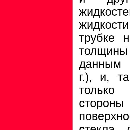
жидкост
жидкости
трубке н
толщины
данным 
г.), и, 
только
сторон
поверхн
стекла 