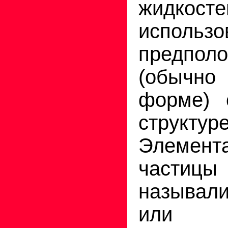
жидкосте
использо
предпол
(обычн
форме) 
структу
Элемен­т
частиц
называ
или м