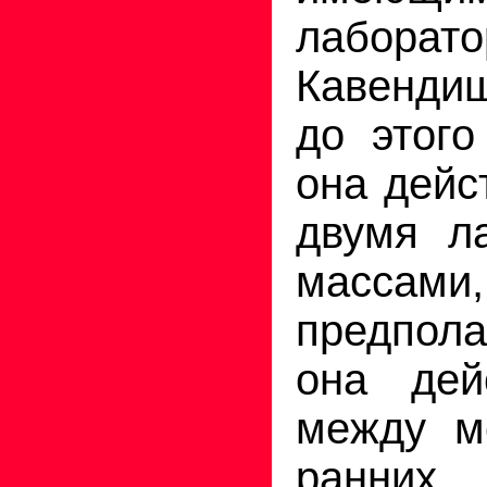
лаборат
Кавенди
до этого
она дейс
двумя л
массам
предпол
она дейс
между м
ранних