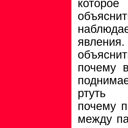
кото­р
объяснит
наблюда
явления
объяснит
почему в
поднимае
ртуть 
почему п
между п