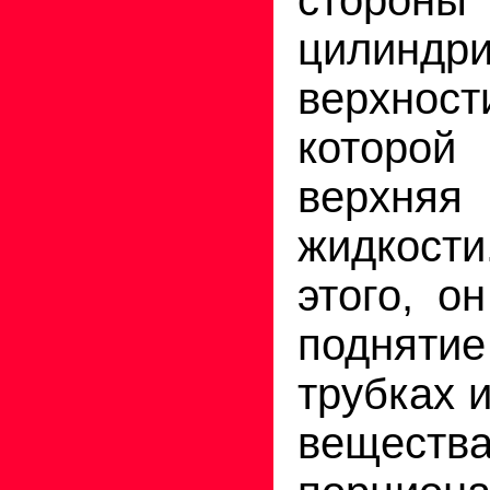
стороны
ци­линд
верх­нос
которо
верхняя
жидкост
этого, о
подняти
трубках 
вещества