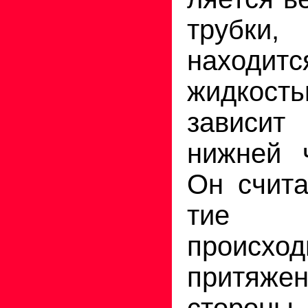
трубки
наход
жидкос
зависи
нижней ч
Он счита
тие 
происход
притя