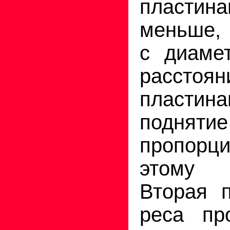
пласти
меньше, 
с диаме
рассто
пластин
поднят
пропор­ц
этому 
Вторая п
реса пр