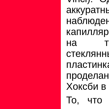
аккуратн
наблюде
капилляр
на т
стеклянн
пласти
продела
Хокс­би в
То, что