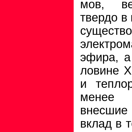
мов, в
твердо в
существо
электро­м
эфира, а
ловине X
и тепло
менее
внесшие
вклад в 