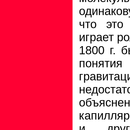
одинаков
что это
играет р
1800 г. 
пон
гравитац
недост
объясне­
капилляр
и друг