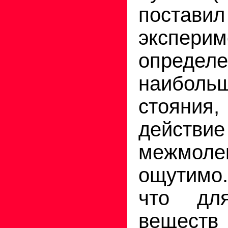
поставил
экспер
определ
наибол
стояния
действие
межмоле
ощутимо.
что дл
веще