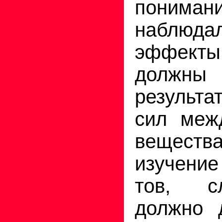
пониман
наблюда
эффект
должны 
ре­зульт
сил ме­ж
вещест
изучение
тов, сл
должно д