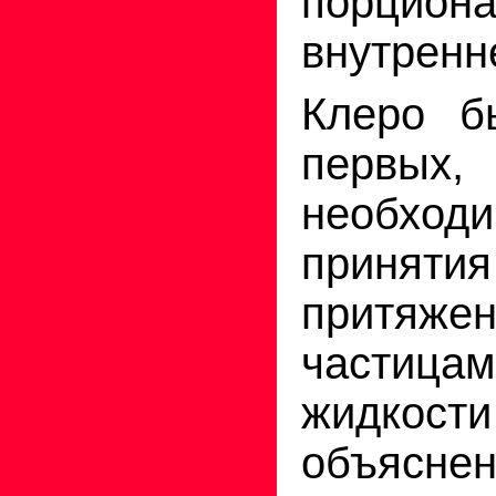
порцио
внутрен­
Клеро б
первых,
необхо­ди
принятия
притяж
частиц
жидк
объяснен