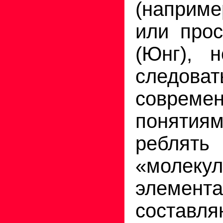
(наприм
или прос
(Юнг), 
следоват
совреме
поняти
ребля
«моле
элемента
состав