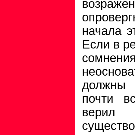
возраже
опрове
начала э
Если в р
сомнения
неосно­в
должны п
почти вс
ве
существ