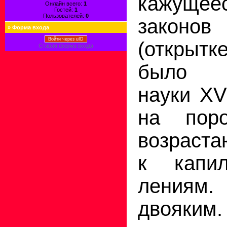
кажущее
Онлайн всего:
1
Гостей:
1
Пользователей:
0
законов 
»
Форма входа
Войти через uID
(открыт
Старая форма входа
было д
науки XV
на поро
возраста
к капи
лениям.
двояким