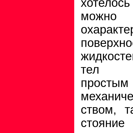
хоте­ло
мож
охарактер
поверхно
жидкост
тел н
простым
механич
ством, т
стояние