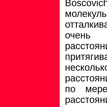
Boscovich
молекул
отталк
очен
расстоян
притяг
нескол
расстоя­
по мере
рас­стоян