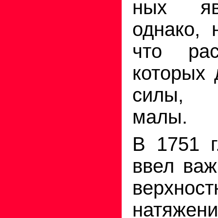
ных яв
однако, 
что рас
которых 
силы, 
малы.
В 1751 г
ввел важ
верхно­ст
натяжени