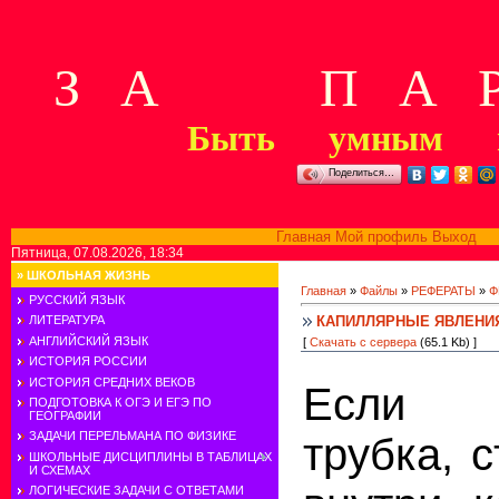
З А П А Р
Быть умным м
Поделиться…
Главная
Мой профиль
Выход
В
Пятница, 07.08.2026, 18:34
»
ШКОЛЬНАЯ ЖИЗНЬ
Главная
»
Файлы
»
РЕФЕРАТЫ
»
Ф
РУССКИЙ ЯЗЫК
КАПИЛЛЯРНЫЕ ЯВЛЕНИ
ЛИТЕРАТУРА
АНГЛИЙСКИЙ ЯЗЫК
[
Скачать с сервера
(65.1 Kb) ]
ИСТОРИЯ РОССИИ
ИСТОРИЯ СРЕДНИХ ВЕКОВ
Если с
ПОДГОТОВКА К ОГЭ И ЕГЭ ПО
ГЕОГРАФИИ
ЗАДАЧИ ПЕРЕЛЬМАНА ПО ФИЗИКЕ
трубка, 
ШКОЛЬНЫЕ ДИСЦИПЛИНЫ В ТАБЛИЦАХ
И СХЕМАХ
ЛОГИЧЕСКИЕ ЗАДАЧИ С ОТВЕТАМИ