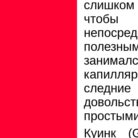
слишко
чтобы 
непосред
полез­ным
занима
капилля
след­ние
доволь­с
простыми
Куинк
(