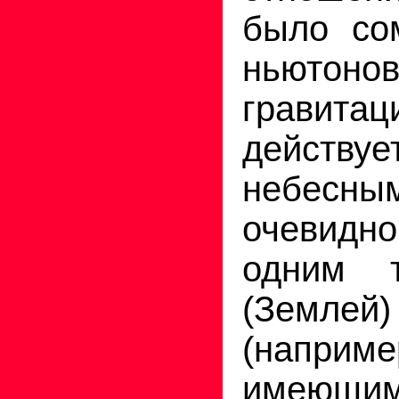
было со
ньютонов
гравит
действ
небес­ны
очевид
одним 
(Землей
(наприме
имеющи