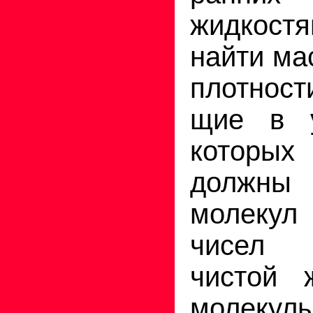
жидкост
найти ма
плотност
щие в у
которы
должны 
молекул 
чисел 
чистой 
молек