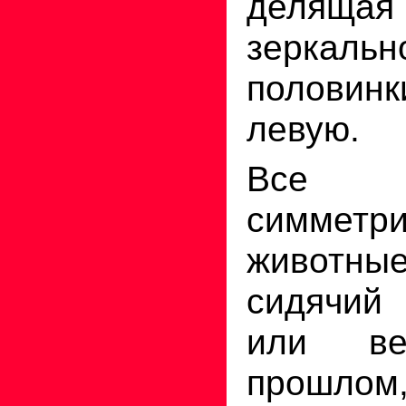
делящая
зеркаль
половинк
левую.
Все р
симметр
живот
сидячий
или в
прошл