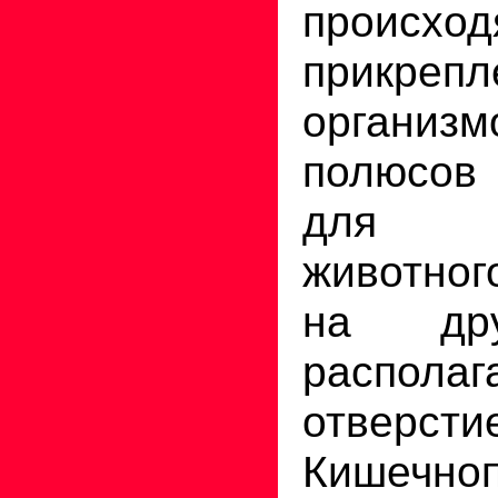
проис
прикрепл
организ
полюсов
для пр
животног
на дру
располаг
отверсти
Кишечно