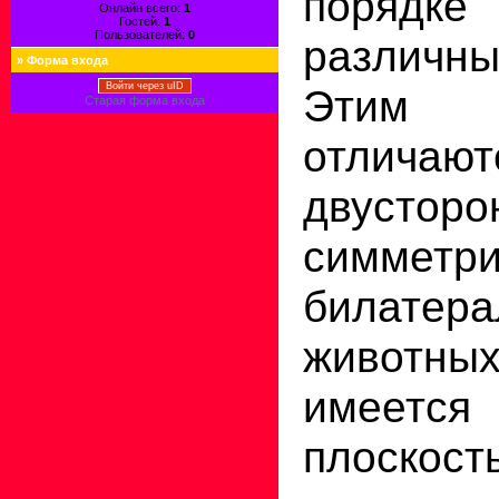
порядке
Онлайн всего:
1
Гостей:
1
Пользователей:
0
различ
»
Форма входа
Войти через uID
Этим 
Старая форма входа
отлич
двусторо
симмет
билатера
животны
имеется
плоскост