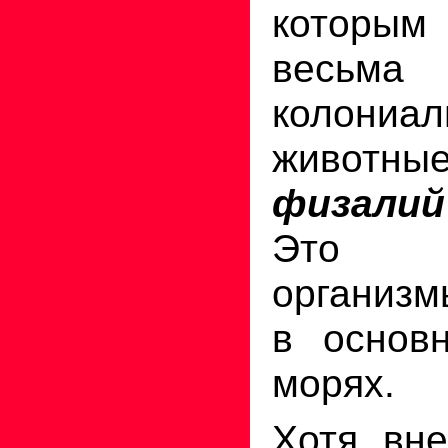
которы
весьма
колониал
животн
физа
Это 
организм
в основ
морях.
Хотя вн