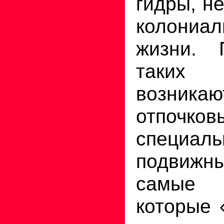
гидры, н
колониа
жизни.
таких
возн
отпочков
специал
подвижны
самые
которые 