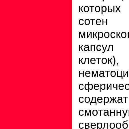
которых
сотен
микроско
капсул
клеток)
нематоц
сфериче
содерж
смотан
сверлооб