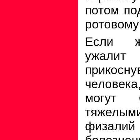
потом по
ротовому
Если ж
ужалит
прикосну
человека
могут 
тяжелы
физал
болезне