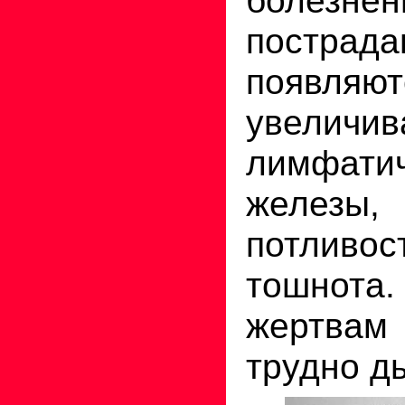
пострада
появляю
увеличив
лимфати
железы,
потливос
тошнот
жертвам
трудно д