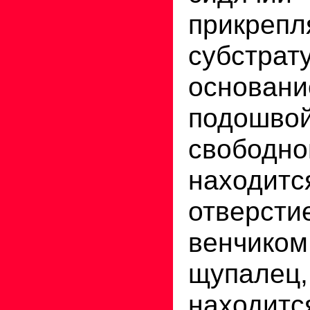
прикр
субстр
основа
подо
свободно
находи
отверсти
венчик
щупалец,
находит