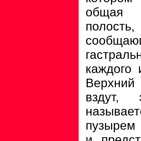
общая 
полость,
сообщ
гастраль
каждого 
Верхний 
вздут, 
называет
пузырем 
и предст