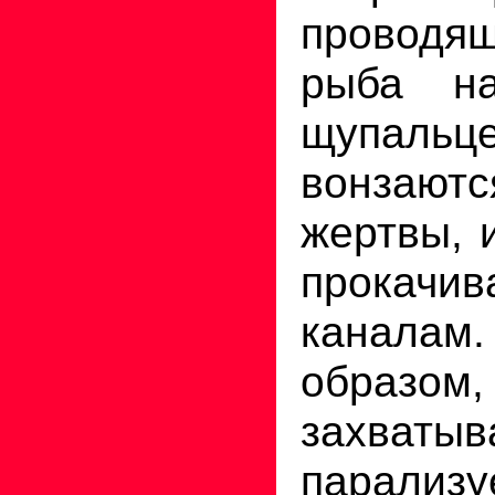
проводящ
рыба на
щупал
вонзаю
жертвы, 
прокачив
канал
образо
захва
парализу