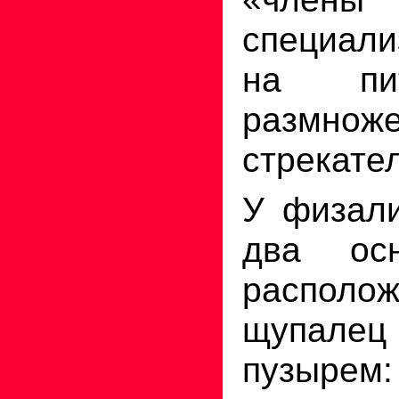
специал
на пи
размноже
стрекате
У физали
два ос
располо
щупалец
пузырем