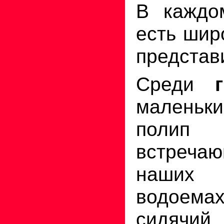
В каждо
есть шир
представ
Среди
маленьк
по
встреч
наших
водоема
сидячий 