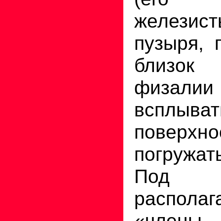
желези
пузыря, 
близок 
физали
вспл
поверх
погружат
Под 
располаг
«члены