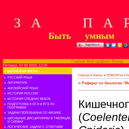
З А П А Р
Быть умным м
Поделиться…
Главная
Мой профиль
Выход
В
Пятница, 07.08.2026, 12:26
»
ШКОЛЬНАЯ ЖИЗНЬ
Главная
»
Файлы
»
РЕФЕРАТЫ
»
Б
РУССКИЙ ЯЗЫК
Реферат по биологии "М
ЛИТЕРАТУРА
АНГЛИЙСКИЙ ЯЗЫК
ИСТОРИЯ РОССИИ
ИСТОРИЯ СРЕДНИХ ВЕКОВ
Кишечно
ПОДГОТОВКА К ОГЭ И ЕГЭ ПО
ГЕОГРАФИИ
(
Coele
ЗАДАЧИ ПЕРЕЛЬМАНА ПО ФИЗИКЕ
ШКОЛЬНЫЕ ДИСЦИПЛИНЫ В ТАБЛИЦАХ
И СХЕМАХ
ЛОГИЧЕСКИЕ ЗАДАЧИ С ОТВЕТАМИ