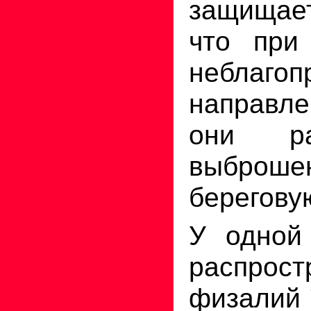
защищает
что при 
неблагоп
направле
они ра
выбр
берегову
У одной
распрост
физалий 