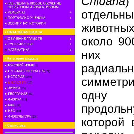
Cnidaria
)
КАК СДЕЛАТЬ ЛЮБОЕ ОБУЧЕНИЕ
НЕСКУЧНЫМ И ЭФФЕКТИВНЫМ
отдел
РЕФЕРАТЫ
ПОРТФОЛИО УЧЕНИКА
животных
ВСЕМИРНАЯ ИСТОРИЯ
»
НАЧАЛЬНАЯ ШКОЛА
около 90
ОБУЧЕНИЕ ГРАМОТЕ
РУССКИЙ ЯЗЫК
МАТЕМАТИКА
них х
»
Категории раздела
радиальн
РУССКИЙ ЯЗЫК
[5]
РУССКАЯ ЛИТЕРАТУРА
[71]
ИСТОРИЯ
симметри
[319]
БИОЛОГИЯ
[13]
ХИМИЯ
[15]
одну
ГЕОГРАФИЯ
[50]
ФИЗИКА
[12]
продольн
МХК
[19]
ИЗО
[61]
ФИЗКУЛЬТУРА
[23]
которой 
»
Статистика