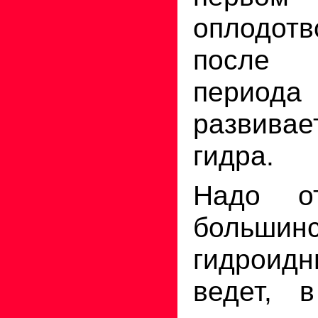
оплодотв
после 
периода 
развив
гидра.
Надо от
большинс
гидроид
ведет, 