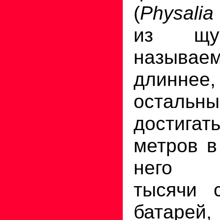
(
Physalia 
из щуп
называе
длинне
остальн
достигат
метров в
него р
тысячи с
батарей