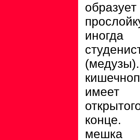
образу
прослой
иногда
студен
(меду
кишечноп
имеет 
открыто
конце.
мешка 