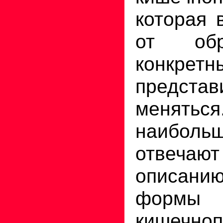
которая 
от обр
конкретн
представ
меня
наиболь
отвеча
описан
формы
кишечно