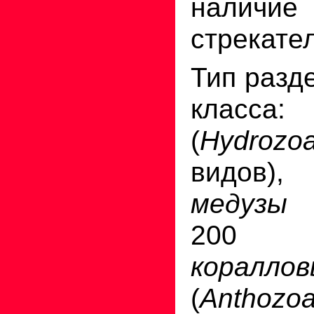
налич
стрекате
Тип разд
клас
(
Hydrozo
видов)
меду
200 
коралл
(
Anthozo