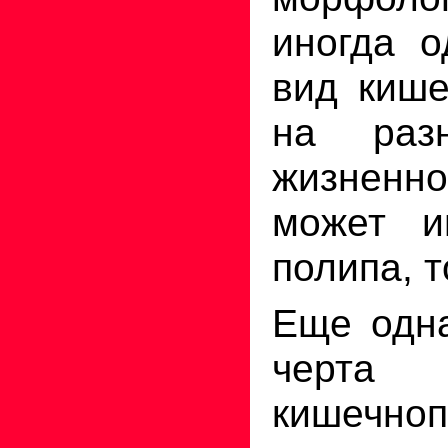
иногда о
вид кише
на раз
жизнен
может и
полипа, т
Еще одна
черта
кишечно