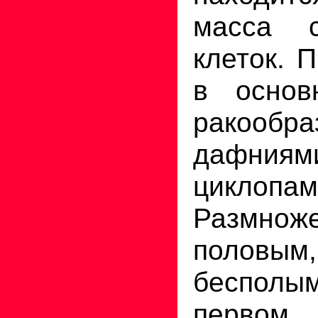
масса с
клеток. 
в основ
ракооб
дафн
циклопам
Размноже
полов
беспол
первом