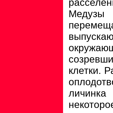
расселе
Медуз
перем
выпу
окружа
созрев
клетки. 
оплодотв
личи
некото