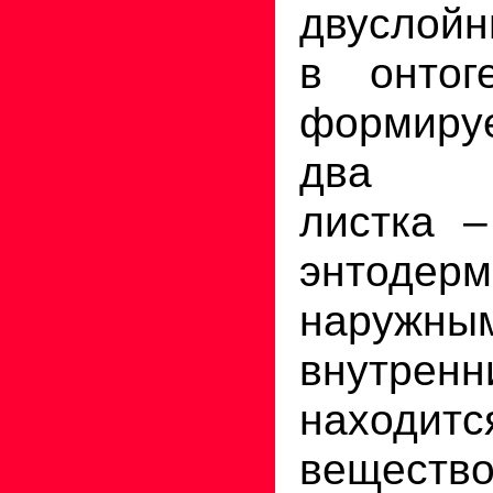
двуслойн
в онтог
формиру
два за
листка –
энтоде
нару
внутре
находитс
вещество