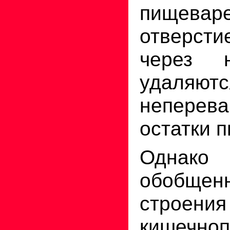
пищев
отверсти
через 
удаляютс
неперев
остатки 
Одна
обобще
строения
кишечноп