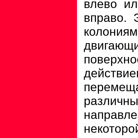
влево и
вправо. 
колониям
двига
поверхно
действ
перемещ
различны
направ
некото