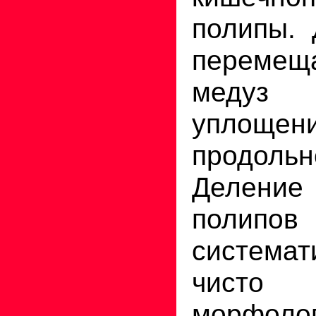
полипы. 
перемещ
медуз 
уплощени
продол
Деление
поли
система
чисто
морфолог