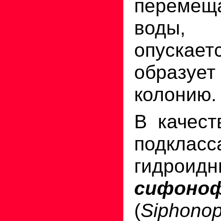
перемеща
воды,
опускае
образ
колонию.
В качест
подклас
гидроид
сифоно
(
Siphono