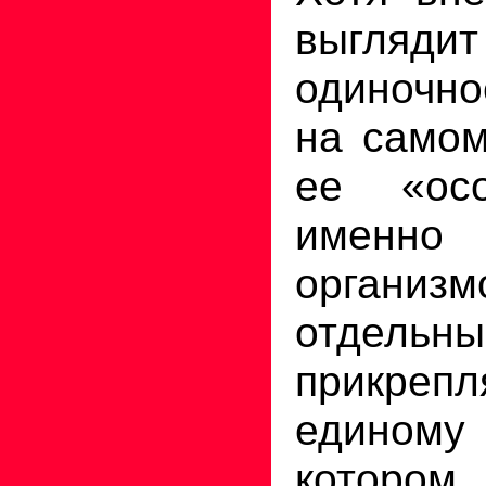
выгл
одиночн
на самом
ее «ос
именн
органи
отдель
прикре
едином
котором