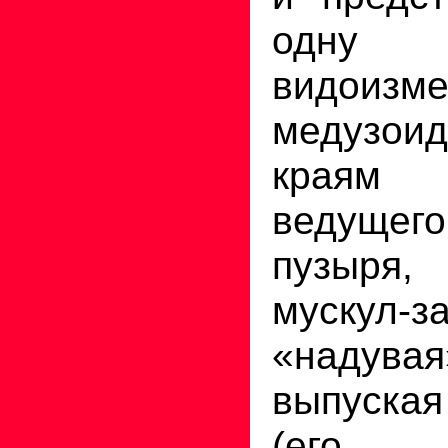
одну
видоизм
медузоид
краям 
ведущег
пузыря,
мускул-з
«надувая
выпуская
(его 