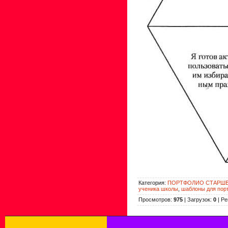
Категория
:
ПОРТФОЛИО СТАРШ
ученика школы
,
шаблоны для пор
Просмотров
:
975
|
Загрузок
:
0
|
Ре