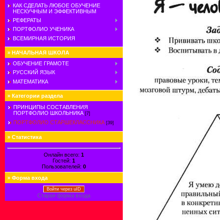
КАК СДЕЛАТЬ ЛЮБОЕ ОБУЧЕНИЕ
НЕСКУЧНЫМ И ЭФФЕКТИВНЫМ
РЕФЕРАТЫ
ПОРТФОЛИО УЧЕНИКА
ВСЕМИРНАЯ ИСТОРИЯ
»
НАЧАЛЬНАЯ ШКОЛА
ОБУЧЕНИЕ ГРАМОТЕ
РУССКИЙ ЯЗЫК
МАТЕМАТИКА
»
Категории раздела
ПРИНЦИПЫ СОСТАВЛЕНИЯ
ПОРТФОЛИО ШКОЛЬНИКА
[7]
ПОРТФОЛИО СТАРШЕКЛАССНИКА
[39]
»
Статистика
Онлайн всего:
1
Гостей:
1
Пользователей:
0
»
Форма входа
Войти через uID
Старая форма входа