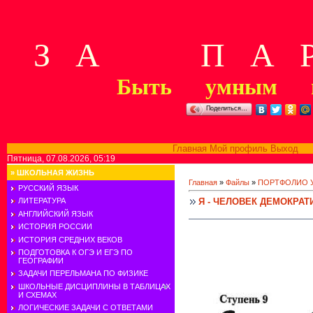
З А П А Р
Быть умным м
Поделиться…
Главная
Мой профиль
Выход
В
Пятница, 07.08.2026, 05:19
»
ШКОЛЬНАЯ ЖИЗНЬ
Главная
»
Файлы
»
ПОРТФОЛИО 
РУССКИЙ ЯЗЫК
Я - ЧЕЛОВЕК ДЕМОКРА
ЛИТЕРАТУРА
АНГЛИЙСКИЙ ЯЗЫК
ИСТОРИЯ РОССИИ
ИСТОРИЯ СРЕДНИХ ВЕКОВ
ПОДГОТОВКА К ОГЭ И ЕГЭ ПО
ГЕОГРАФИИ
ЗАДАЧИ ПЕРЕЛЬМАНА ПО ФИЗИКЕ
ШКОЛЬНЫЕ ДИСЦИПЛИНЫ В ТАБЛИЦАХ
И СХЕМАХ
ЛОГИЧЕСКИЕ ЗАДАЧИ С ОТВЕТАМИ