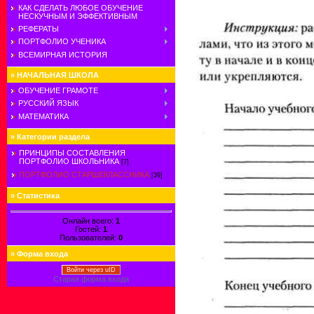
КАК СДЕЛАТЬ ЛЮБОЕ ОБУЧЕНИЕ
НЕСКУЧНЫМ И ЭФФЕКТИВНЫМ
РЕФЕРАТЫ
ПОРТФОЛИО УЧЕНИКА
ВСЕМИРНАЯ ИСТОРИЯ
»
НАЧАЛЬНАЯ ШКОЛА
ОБУЧЕНИЕ ГРАМОТЕ
РУССКИЙ ЯЗЫК
МАТЕМАТИКА
»
Категории раздела
ПРИНЦИПЫ СОСТАВЛЕНИЯ
ПОРТФОЛИО ШКОЛЬНИКА
[7]
ПОРТФОЛИО СТАРШЕКЛАССНИКА
[39]
»
Статистика
Онлайн всего:
1
Гостей:
1
Пользователей:
0
»
Форма входа
Войти через uID
Старая форма входа