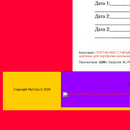
Категория
:
ПОРТФОЛИО СТАРШ
шаблоны для портфолио школьни
Просмотров
:
1189
|
Загрузок
:
0
|
Р
!-- 
Copyright MyCorp © 2026