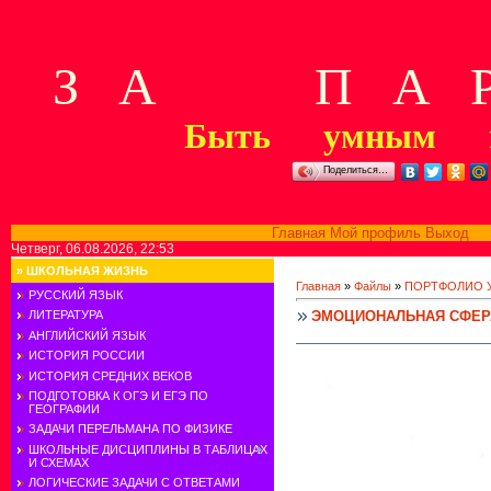
З А П А Р
Быть умным м
Поделиться…
Главная
Мой профиль
Выход
В
Четверг, 06.08.2026, 22:53
»
ШКОЛЬНАЯ ЖИЗНЬ
Главная
»
Файлы
»
ПОРТФОЛИО 
РУССКИЙ ЯЗЫК
ЭМОЦИОНАЛЬНАЯ СФЕР
ЛИТЕРАТУРА
АНГЛИЙСКИЙ ЯЗЫК
ИСТОРИЯ РОССИИ
ИСТОРИЯ СРЕДНИХ ВЕКОВ
ПОДГОТОВКА К ОГЭ И ЕГЭ ПО
ГЕОГРАФИИ
ЗАДАЧИ ПЕРЕЛЬМАНА ПО ФИЗИКЕ
ШКОЛЬНЫЕ ДИСЦИПЛИНЫ В ТАБЛИЦАХ
И СХЕМАХ
ЛОГИЧЕСКИЕ ЗАДАЧИ С ОТВЕТАМИ