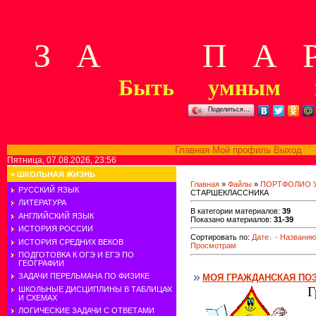
З А П А Р
Быть умным м
Поделиться…
Главная
Мой профиль
Выход
В
Пятница, 07.08.2026, 23:56
»
ШКОЛЬНАЯ ЖИЗНЬ
Главная
»
Файлы
»
ПОРТФОЛИО 
РУССКИЙ ЯЗЫК
СТАРШЕКЛАССНИКА
ЛИТЕРАТУРА
В категории материалов
:
39
АНГЛИЙСКИЙ ЯЗЫК
Показано материалов
:
31-39
ИСТОРИЯ РОССИИ
Сортировать по
:
Дате
·
Названию
ИСТОРИЯ СРЕДНИХ ВЕКОВ
Просмотрам
ПОДГОТОВКА К ОГЭ И ЕГЭ ПО
ГЕОГРАФИИ
ЗАДАЧИ ПЕРЕЛЬМАНА ПО ФИЗИКЕ
МОЯ ГРАЖДАНСКАЯ ПО
Г
ШКОЛЬНЫЕ ДИСЦИПЛИНЫ В ТАБЛИЦАХ
И СХЕМАХ
ЛОГИЧЕСКИЕ ЗАДАЧИ С ОТВЕТАМИ