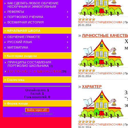
КАК СДЕЛАТЬ ЛЮБОЕ ОБУЧЕНИЕ
НЕСКУЧНЫМ И ЭФФЕКТИВНЫМ
РЕФЕРАТЫ
ПОРТФОЛИО УЧЕНИКА
ВСЕМИРНАЯ ИСТОРИЯ
ПОРТФОЛИО СТАРШЕКЛАССНИКА
|
Пр
26.01.2014
»
НАЧАЛЬНАЯ ШКОЛА
ЛИЧНОСТНЫЕ КАЧЕСТВ
ОБУЧЕНИЕ ГРАМОТЕ
Х
РУССКИЙ ЯЗЫК
м
МАТЕМАТИКА
»
Категории раздела
ПРИНЦИПЫ СОСТАВЛЕНИЯ
ПОРТФОЛИО ШКОЛЬНИКА
[7]
ПОРТФОЛИО СТАРШЕКЛАССНИКА
[39]
ПОРТФОЛИО СТАРШЕКЛАССНИКА
|
Пр
26.01.2014
»
Статистика
ХАРАКТЕР
Онлайн всего:
1
Гостей:
1
Пользователей:
0
»
Форма входа
э
Войти через uID
Старая форма входа
ПОРТФОЛИО СТАРШЕКЛАССНИКА
|
Пр
26.01.2014