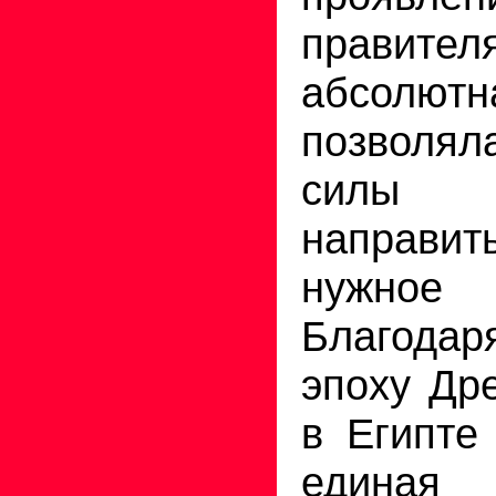
правител
абсолю
позволял
силы 
направит
нужно
Благод
эпоху Др
в Египте
единая 