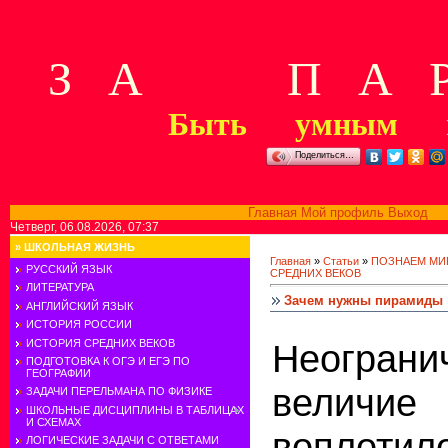
З А П А Р
Быть умным м
Поделиться…
Главная
Мой профиль
Выход
В
Четверг, 06.08.2026, 07:37
»
ШКОЛЬНАЯ ЖИЗНЬ
Главная
»
Статьи
»
ПОЗНАЕМ МИ
РУССКИЙ ЯЗЫК
СРЕДНИХ ВЕКОВ
ЛИТЕРАТУРА
Зачем нужны пирамиды
АНГЛИЙСКИЙ ЯЗЫК
ИСТОРИЯ РОССИИ
ИСТОРИЯ СРЕДНИХ ВЕКОВ
Неограни
ПОДГОТОВКА К ОГЭ И ЕГЭ ПО
ГЕОГРАФИИ
величие
ЗАДАЧИ ПЕРЕЛЬМАНА ПО ФИЗИКЕ
ШКОЛЬНЫЕ ДИСЦИПЛИНЫ В ТАБЛИЦАХ
И СХЕМАХ
воплоти
ЛОГИЧЕСКИЕ ЗАДАЧИ С ОТВЕТАМИ