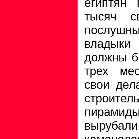
египтян 
тысяч с
послу
владык
должны б
трех мес
свои дел
строител
пирам
выруба