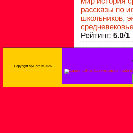
мир история с
рассказы по и
школьников
,
э
средневековь
Рейтинг
:
5.0
/
1
!-- 
Copyright MyCorp © 2026