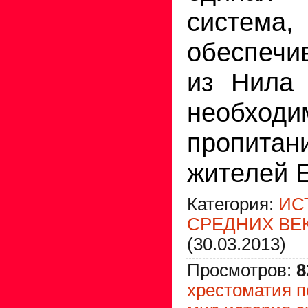
система,
обеспечи
из Нила 
необхо
пропит
жителей Е
Категория
:
ИС
СРЕДНИХ ВЕ
(30.03.2013)
Просмотров
:
8
хрестоматия п