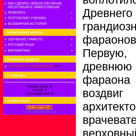
КАК СДЕЛАТЬ ЛЮБОЕ ОБУЧЕНИЕ
НЕСКУЧНЫМ И ЭФФЕКТИВНЫМ
Древнег
РЕФЕРАТЫ
ПОРТФОЛИО УЧЕНИКА
грандиоз
ВСЕМИРНАЯ ИСТОРИЯ
»
НАЧАЛЬНАЯ ШКОЛА
фараонов
ОБУЧЕНИЕ ГРАМОТЕ
РУССКИЙ ЯЗЫК
Перву
МАТЕМАТИКА
»
Категории раздела
древню
ИСТОРИЯ СРЕДНИХ ВЕКОВ
[55]
фараон
»
Статистика
Онлайн всего:
1
воздвиг
Гостей:
1
Пользователей:
0
»
Форма входа
архитекто
Войти через uID
Старая форма входа
врачеват
верховн