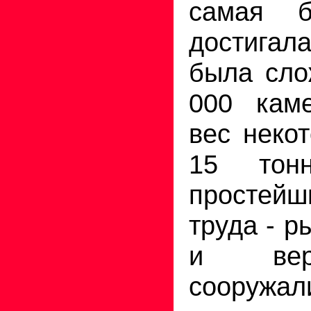
самая б
достигал
была сло
000 каме
вес неко
15 тонн
простейш
труда - р
и вер
сооружал