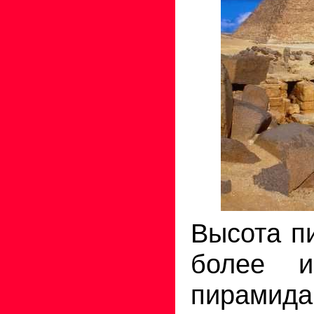
Высота п
более и
пирами