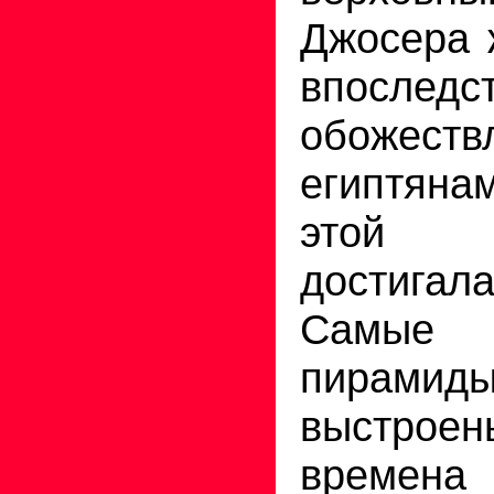
Джосера 
впоследс
обожеств
египтян
этой 
достигал
Самые 
пирамиды
выстроен
времена