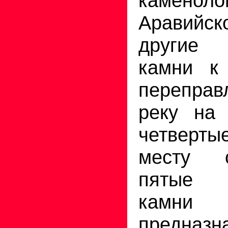
каменоло
Аравийс
другие 
камни к 
переправ
реку на 
четверты
месту ст
пятые 
кам
предназ