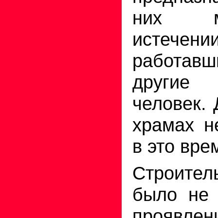
них м
истечени
работав
другие
человек.
храмах н
в это вре
Строител
было не 
проявле