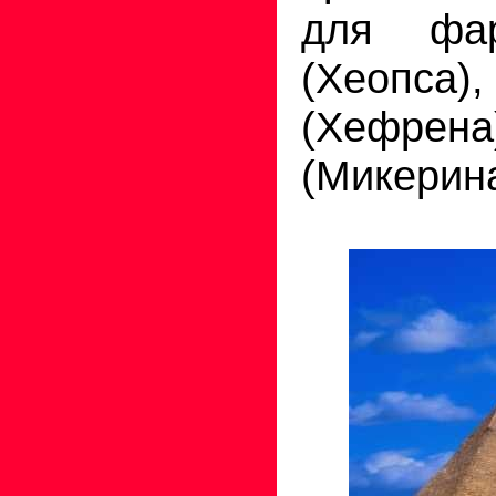
для фа
(Хеопс
(Хефрена
(Микерина