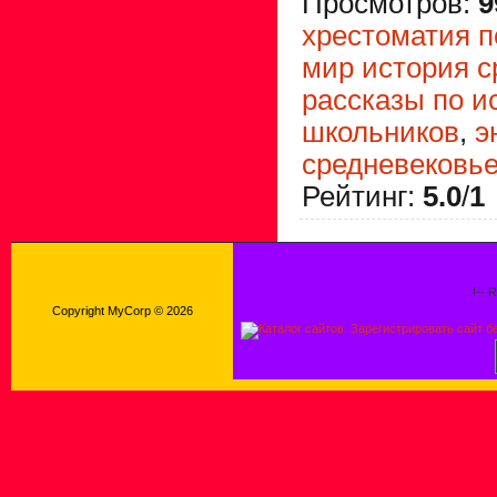
Просмотров
:
9
хрестоматия п
мир история с
рассказы по и
школьников
,
э
средневековь
Рейтинг
:
5.0
/
1
!-- 
Copyright MyCorp © 2026