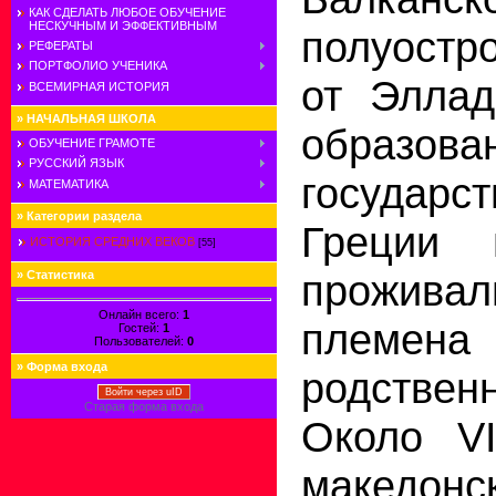
КАК СДЕЛАТЬ ЛЮБОЕ ОБУЧЕНИЕ
НЕСКУЧНЫМ И ЭФФЕКТИВНЫМ
полуостр
РЕФЕРАТЫ
ПОРТФОЛИО УЧЕНИКА
от Эллад
ВСЕМИРНАЯ ИСТОРИЯ
»
НАЧАЛЬНАЯ ШКОЛА
образова
ОБУЧЕНИЕ ГРАМОТЕ
РУССКИЙ ЯЗЫК
государ
МАТЕМАТИКА
»
Категории раздела
Греции 
ИСТОРИЯ СРЕДНИХ ВЕКОВ
[55]
прожив
»
Статистика
Онлайн всего:
1
племена
Гостей:
1
Пользователей:
0
»
Форма входа
родстве
Войти через uID
Старая форма входа
Около VI
македо