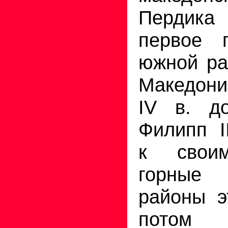
Пердик
первое г
южной ра
Македони
IV в. д
Филипп I
к свои
горные
районы э
потом 