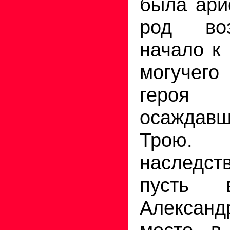
была ари
род во
начало к
могучего
героя
осаждав
Трою.
наследст
пусть в
Александ