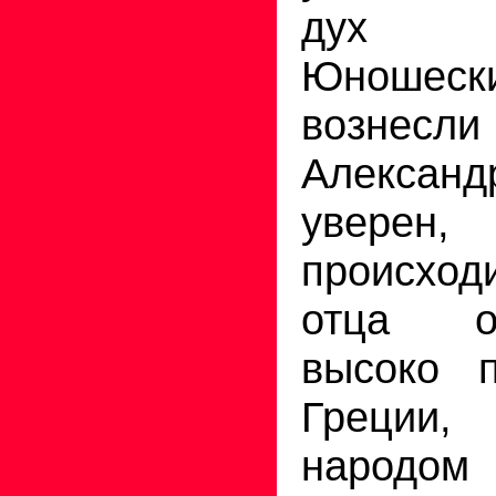
дух 
Юношес
вознесли
Александ
увере
происхо
отца о
высоко п
Греции
народо