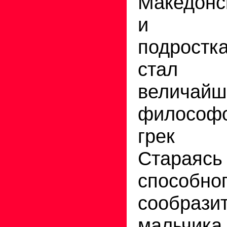
Македонс
и вос
подростк
стал
величай
философо
грек А
Стараяс
способног
сообрази
мальчик