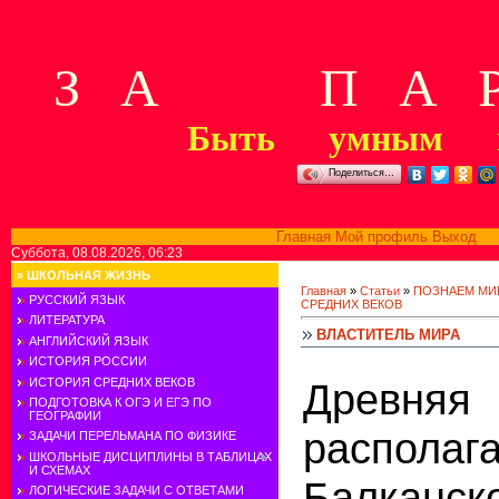
З А П А Р
Быть умным м
Поделиться…
Главная
Мой профиль
Выход
В
Суббота, 08.08.2026, 06:23
»
ШКОЛЬНАЯ ЖИЗНЬ
Главная
»
Статьи
»
ПОЗНАЕМ МИ
РУССКИЙ ЯЗЫК
СРЕДНИХ ВЕКОВ
ЛИТЕРАТУРА
ВЛАСТИТЕЛЬ МИРА
АНГЛИЙСКИЙ ЯЗЫК
ИСТОРИЯ РОССИИ
ИСТОРИЯ СРЕДНИХ ВЕКОВ
Древня
ПОДГОТОВКА К ОГЭ И ЕГЭ ПО
ГЕОГРАФИИ
располаг
ЗАДАЧИ ПЕРЕЛЬМАНА ПО ФИЗИКЕ
ШКОЛЬНЫЕ ДИСЦИПЛИНЫ В ТАБЛИЦАХ
И СХЕМАХ
Балканск
ЛОГИЧЕСКИЕ ЗАДАЧИ С ОТВЕТАМИ