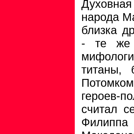
Духовн
народа М
близка д
- те же
мифоло
титаны, 
Потомко
героев-по
считал с
Филиппа 