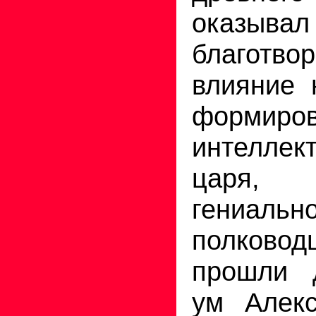
оказывал
благотво
влияние 
формиро
интелле
царя, 
гениально
полковод
прошли 
ум Алекс