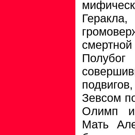
мифиче
Геракла,
громове
смертн
Полубо
совер
подвигов
Зевсом п
Олимп и
Мать Але