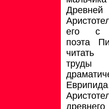
Древне
Аристот
его с 
поэта Пи
читать 
труды 
драматич
Еврип
Аристот
древне