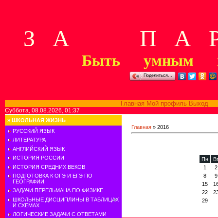
З А П А Р
Быть умным м
Поделиться…
Главная
Мой профиль
Выход
В
Суббота, 08.08.2026, 01:37
»
ШКОЛЬНАЯ ЖИЗНЬ
Главная
»
2016
РУССКИЙ ЯЗЫК
ЛИТЕРАТУРА
АНГЛИЙСКИЙ ЯЗЫК
ИСТОРИЯ РОССИИ
Пн
В
ИСТОРИЯ СРЕДНИХ ВЕКОВ
1
2
ПОДГОТОВКА К ОГЭ И ЕГЭ ПО
8
9
ГЕОГРАФИИ
15
1
ЗАДАЧИ ПЕРЕЛЬМАНА ПО ФИЗИКЕ
22
2
ШКОЛЬНЫЕ ДИСЦИПЛИНЫ В ТАБЛИЦАХ
29
И СХЕМАХ
ЛОГИЧЕСКИЕ ЗАДАЧИ С ОТВЕТАМИ