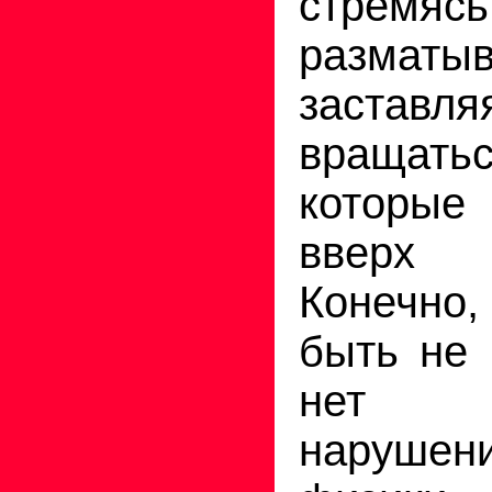
стремя
разматыв
заставл
вращат
которы
вверх 
Конечно,
быть не 
нет 
наруше