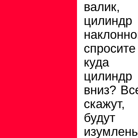
валик,
цилинд
наклон
спросит
куда 
цилиндр
вниз? Вс
скажут,
буду
изумлены