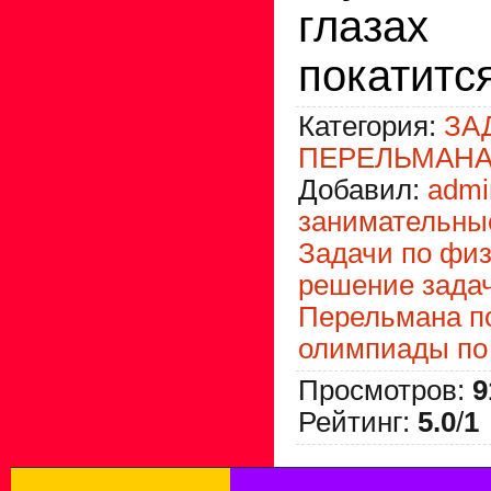
глаза
покатится
Категория
:
ЗА
ПЕРЕЛЬМАНА
Добавил
:
admi
занимательны
Задачи по фи
решение зада
Перельмана п
олимпиады по
Просмотров
:
9
Рейтинг
:
5.0
/
1