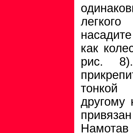
одинаков
легког
насадите
как коле
рис. 8
прикре
тонкой
другому 
привя
Намотав