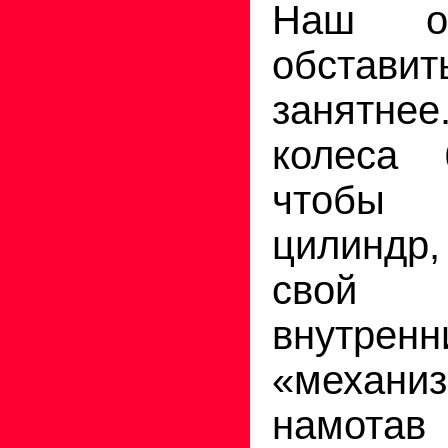
Наш о
обстав
занятне
колеса 
чтобы 
цилиндр
свой 
внутренн
«механи
намотав