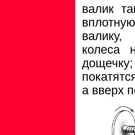
валик та
вплотну
валику
колеса 
дощечк
покатятс
а вверх п