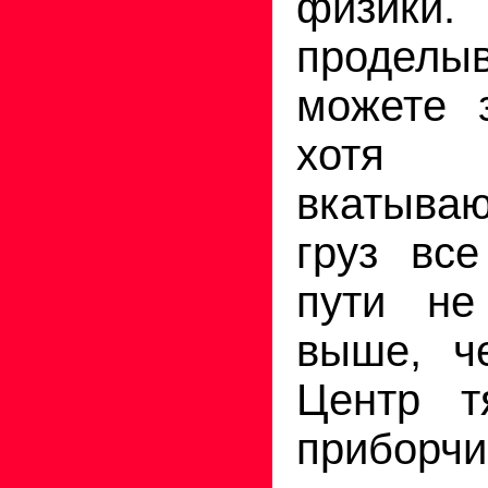
физики.
проделы
можете з
хотя 
вкатыва
груз вс
пути не
выше, ч
Центр т
приборчи