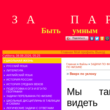
З А П А Р
Быть умным м
Поделиться…
Главная
Мой профиль
Выход
В
Суббота, 08.08.2026, 05:25
»
ШКОЛЬНАЯ ЖИЗНЬ
Главная
»
Файлы
»
ЗАДАЧИ ПО Ф
РУССКИЙ ЯЗЫК
ПО ФИЗИКЕ
ЛИТЕРАТУРА
Вверх по уклону
АНГЛИЙСКИЙ ЯЗЫК
ИСТОРИЯ РОССИИ
ИСТОРИЯ СРЕДНИХ ВЕКОВ
Мы так
ПОДГОТОВКА К ОГЭ И ЕГЭ ПО
ГЕОГРАФИИ
ЗАДАЧИ ПЕРЕЛЬМАНА ПО ФИЗИКЕ
виде
ШКОЛЬНЫЕ ДИСЦИПЛИНЫ В ТАБЛИЦАХ
И СХЕМАХ
ЛОГИЧЕСКИЕ ЗАДАЧИ С ОТВЕТАМИ