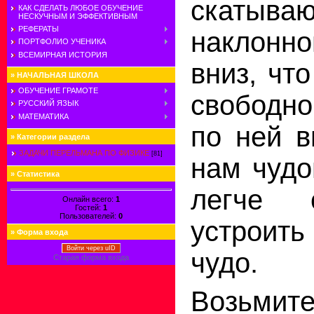
скатыв
КАК СДЕЛАТЬ ЛЮБОЕ ОБУЧЕНИЕ
НЕСКУЧНЫМ И ЭФФЕКТИВНЫМ
РЕФЕРАТЫ
наклонн
ПОРТФОЛИО УЧЕНИКА
ВСЕМИРНАЯ ИСТОРИЯ
вниз, чт
»
НАЧАЛЬНАЯ ШКОЛА
ОБУЧЕНИЕ ГРАМОТЕ
свободн
РУССКИЙ ЯЗЫК
МАТЕМАТИКА
по ней в
»
Категории раздела
ЗАДАЧИ ПЕРЕЛЬМАНА ПО ФИЗИКЕ
[81]
нам чудо
»
Статистика
легче 
Онлайн всего:
1
Гостей:
1
Пользователей:
0
устроить
»
Форма входа
Войти через uID
чудо.
Старая форма входа
Возь