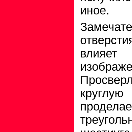
иное.
Замечате
отверст
влия
изображе
Просве
круглу
продела
треуголь