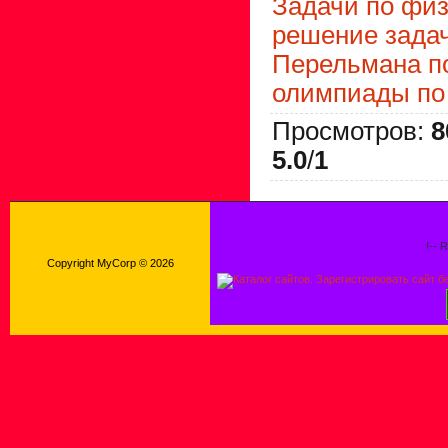
Задачи по фи
решение зада
Перельмана п
олимпиады по
Просмотров
:
8
5.0
/
1
!-- 
Copyright MyCorp © 2026