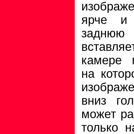
изображ
ярче и 
задн
вставл
камере 
на котор
изображ
вниз го
может ра
только 