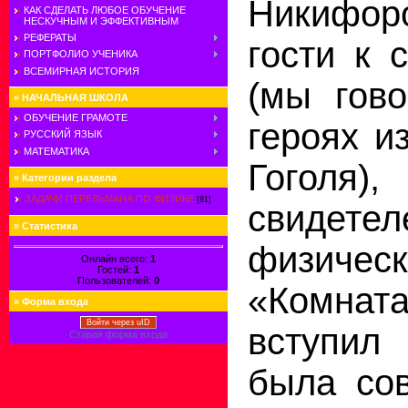
Никифор
КАК СДЕЛАТЬ ЛЮБОЕ ОБУЧЕНИЕ
НЕСКУЧНЫМ И ЭФФЕКТИВНЫМ
РЕФЕРАТЫ
гости к 
ПОРТФОЛИО УЧЕНИКА
ВСЕМИРНАЯ ИСТОРИЯ
(мы гово
»
НАЧАЛЬНАЯ ШКОЛА
ОБУЧЕНИЕ ГРАМОТЕ
героях и
РУССКИЙ ЯЗЫК
МАТЕМАТИКА
Гогол
»
Категории раздела
ЗАДАЧИ ПЕРЕЛЬМАНА ПО ФИЗИКЕ
[81]
свидете
»
Статистика
физичес
Онлайн всего:
1
Гостей:
1
Пользователей:
0
«Комна
»
Форма входа
Войти через uID
вступил
Старая форма входа
была со