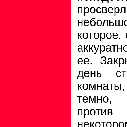
просвер
небольш
которое,
аккурат
ее. Зак
день с
комнат
темно,
против 
некотор