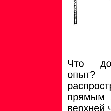
Что до
опыт?
распро
прямым 
верхней 