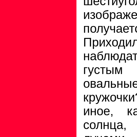
шестиуго
изображ
получае
Приход
наблюда
густы
оваль
кружочк
иное, к
солнца,