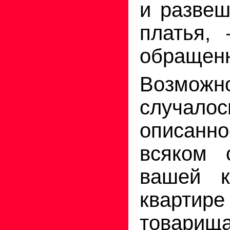
и развеш
платья,
обращенн
Возмож
случал
описанн
всяком 
вашей к
кварт
товарищ