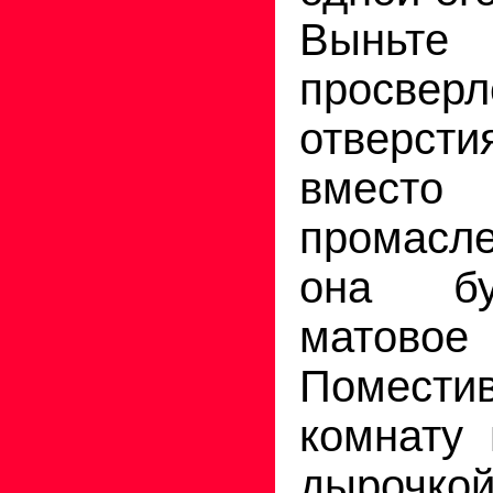
Выньте 
просверл
отверст
вме
промасл
она бу
матов
Помести
комнату 
дырочко