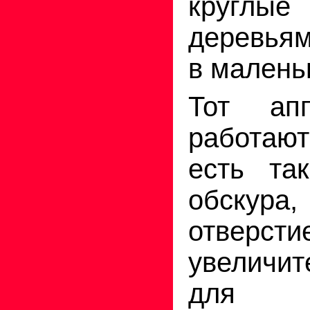
круглы
деревья
в малень
Тот апп
работа
есть та
обскура,
отверс
увеличи
для т