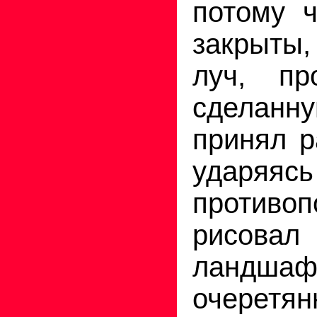
потому 
закрыты
луч, пр
сделан
принял р
уда
противо
рисовал
лан
очеретян