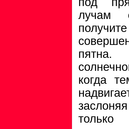
под пр
лучам 
получ
соверш
пятна.
солнечн
когда т
надвига
заслоняя
только