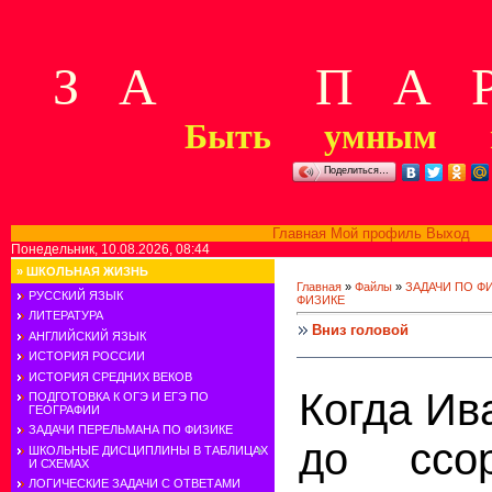
З А П А Р
Быть умным м
Поделиться…
Главная
Мой профиль
Выход
В
Понедельник, 10.08.2026, 08:44
»
ШКОЛЬНАЯ ЖИЗНЬ
Главная
»
Файлы
»
ЗАДАЧИ ПО Ф
РУССКИЙ ЯЗЫК
ФИЗИКЕ
ЛИТЕРАТУРА
Вниз головой
АНГЛИЙСКИЙ ЯЗЫК
ИСТОРИЯ РОССИИ
ИСТОРИЯ СРЕДНИХ ВЕКОВ
Когда Ив
ПОДГОТОВКА К ОГЭ И ЕГЭ ПО
ГЕОГРАФИИ
ЗАДАЧИ ПЕРЕЛЬМАНА ПО ФИЗИКЕ
до ссо
ШКОЛЬНЫЕ ДИСЦИПЛИНЫ В ТАБЛИЦАХ
И СХЕМАХ
ЛОГИЧЕСКИЕ ЗАДАЧИ С ОТВЕТАМИ