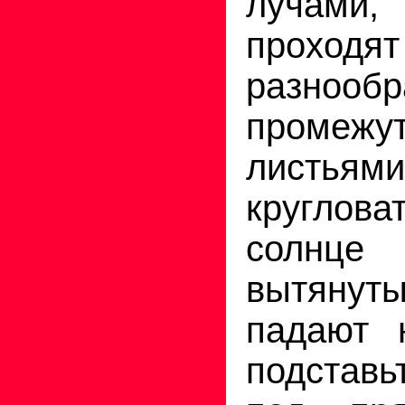
лучам
прохо
разнообр
проме
лист
круглова
солнце
вытянут
падают 
подстав