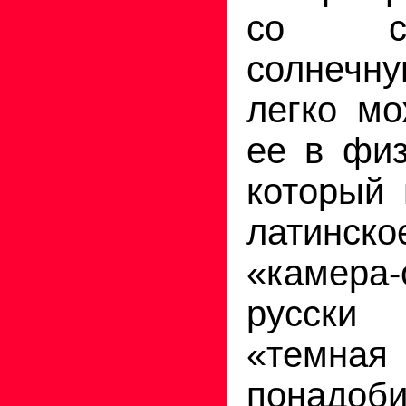
со ст
солнечну
легко мо
ее в физ
который 
латинс
«камера
русски
«темная
понадо