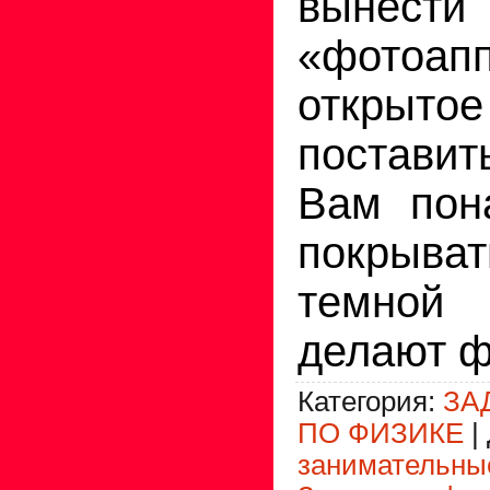
вын
«фото
откры
постави
Вам пон
покрыва
темной 
делают ф
Категория
:
ЗА
ПО ФИЗИКЕ
|
занимательны