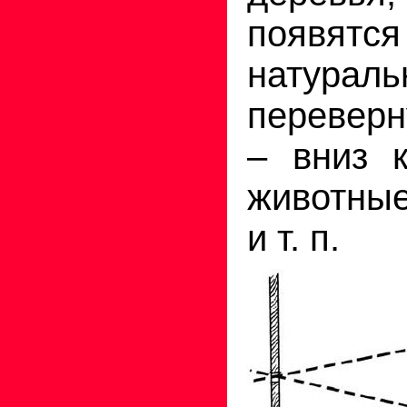
появятс
натураль
переверн
– вниз 
животные
и т. п.