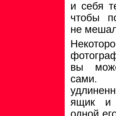
и себя т
чтобы п
не мешал
Некоторо
фотогра
вы може
сами. 
удлине
ящик и 
одной ег