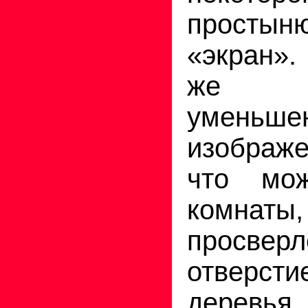
просты
«экран»
же 
уменьше
изображе
что мо
комна
просверл
отвер
деревья,