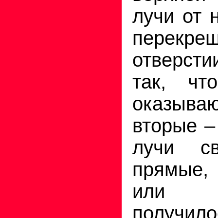
лучи от 
перекр
отверст
так, чт
оказыва
вторые –
лучи с
прямые,
или из
получил