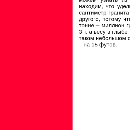
находим, что удел
сантиметр гранита 
другого, потому ч
тонне – миллион г
3 т, а весу в глыбе
таком небольшом о
– на 15 футов.