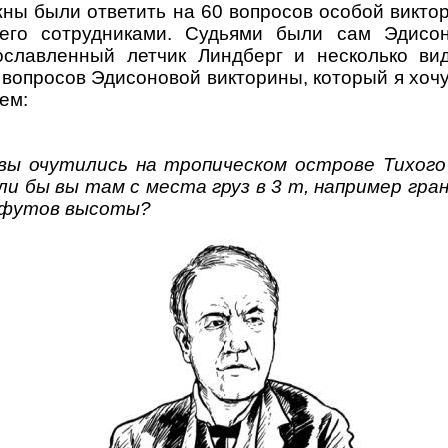
жны были ответить на 60 вопросов особой викто
его сотрудниками. Судьями были сам Эдисо
ославленный летчик Линдберг и несколько ви
 вопросов Эдисоновой викторины, который я хоч
ем:
вы очутились на тропическом острове Тихого 
ули бы вы там с места груз в 3 т, например гра
 футов высоты?