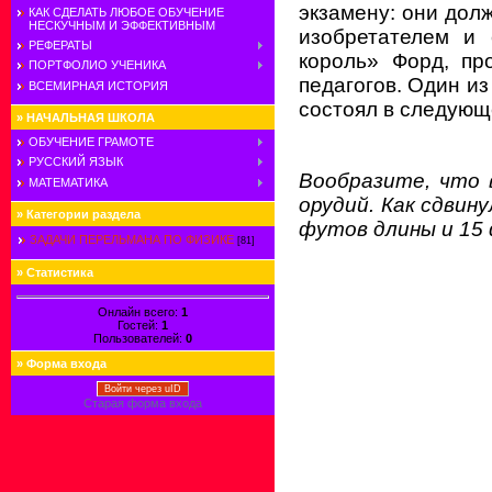
экзамену: они дол
КАК СДЕЛАТЬ ЛЮБОЕ ОБУЧЕНИЕ
НЕСКУЧНЫМ И ЭФФЕКТИВНЫМ
изобретателем и 
РЕФЕРАТЫ
король» Форд, пр
ПОРТФОЛИО УЧЕНИКА
педагогов. Один из
ВСЕМИРНАЯ ИСТОРИЯ
состоял в следующ
»
НАЧАЛЬНАЯ ШКОЛА
ОБУЧЕНИЕ ГРАМОТЕ
РУССКИЙ ЯЗЫК
Вообразите, что 
МАТЕМАТИКА
орудий. Как сдвин
»
Категории раздела
футов длины и 15
ЗАДАЧИ ПЕРЕЛЬМАНА ПО ФИЗИКЕ
[81]
»
Статистика
Онлайн всего:
1
Гостей:
1
Пользователей:
0
»
Форма входа
Войти через uID
Старая форма входа