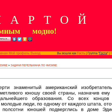
А Р Т О Й
мным модно!
литься…
авная
Мой профиль
Выход
Вы вошли как
Гость
| Группа "
Гости
" |
ИЗИКЕ
»
ЗАДАЧИ ПЕРЕЛЬМАНА ПО ФИЗИКЕ
ерти знаменитый американский изобретател
сметливого юношу своей страны, назначив ем
альнейшего образования. Со всех концов
 молодые люди, по одному от каждого штата, о
и полсотни юношей подверглись в доме Эди