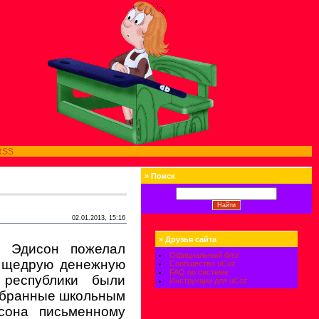
RSS
»
Поиск
02.01.2013, 15:16
»
Друзья сайта
ь Эдисон пожелал
Официальный блог
у щедрую денежную
Сообщество uCoz
FAQ по системе
 республики были
Инструкции для uCoz
тобранные школьным
сона письменному