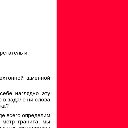
ретатель и
рехтонной каменной
себе наглядно эту
е в задаче ни слова
дка?
де всего определим
й метр гранита, мы
разных материалов