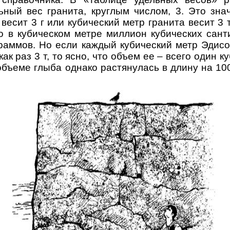
ьный вес гранита, круглым числом, 3. Это знач
весит 3 г или кубический метр гранита весит 3 
то в кубическом метре миллион кубических сант
раммов. Но если каждый кубический метр Эдис
 как раз 3 т, то ясно, что объем ее – всего один 
бъеме глыба однако растянулась в длину на 100