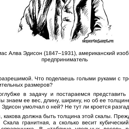
омас Алва Эдисон (1847–1931), американский изоб
предприниматель
разрешимой. Что поделаешь голыми руками с т
ительных размеров?
оглубже в задачу и постараемся представить 
ы знаем ее вес, длину, ширину, но об ее толщин
 Эдисон умолчал о ней? Не тут ли кроется разга
, какова должна быть толщина этой скалы. Преж
 Скала гранитная, а сколько весит кубически
справочника. В «таблице удельных весов» 