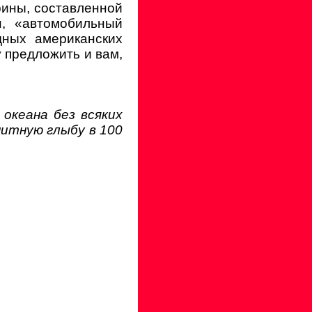
рины, составленной
н, «автомобильный
дных американских
у предложить и вам,
океана без всяких
нитную глыбу в 100