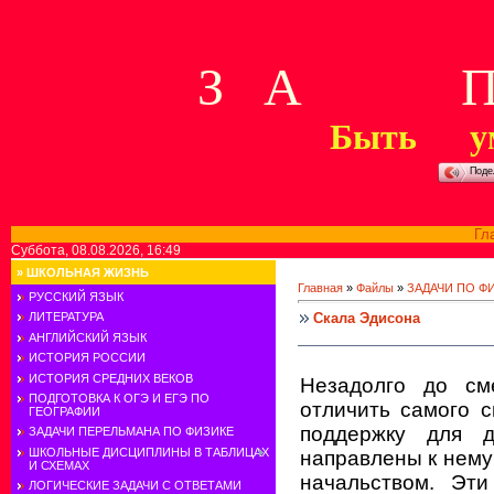
З А П 
Быть у
Поде
Гл
Суббота, 08.08.2026, 16:49
»
ШКОЛЬНАЯ ЖИЗНЬ
Главная
»
Файлы
»
ЗАДАЧИ ПО Ф
РУССКИЙ ЯЗЫК
Скала Эдисона
ЛИТЕРАТУРА
АНГЛИЙСКИЙ ЯЗЫК
ИСТОРИЯ РОССИИ
ИСТОРИЯ СРЕДНИХ ВЕКОВ
Незадолго до см
ПОДГОТОВКА К ОГЭ И ЕГЭ ПО
отличить самого 
ГЕОГРАФИИ
поддержку для д
ЗАДАЧИ ПЕРЕЛЬМАНА ПО ФИЗИКЕ
ШКОЛЬНЫЕ ДИСЦИПЛИНЫ В ТАБЛИЦАХ
направлены к нему
И СХЕМАХ
начальством. Эт
ЛОГИЧЕСКИЕ ЗАДАЧИ С ОТВЕТАМИ