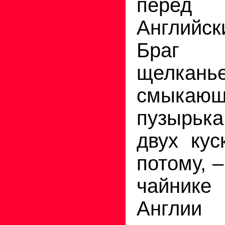
перед 
Английс
Браг с
щелкань
смыкающ
пузырь
двух кус
потому, –
чайнике 
Англ