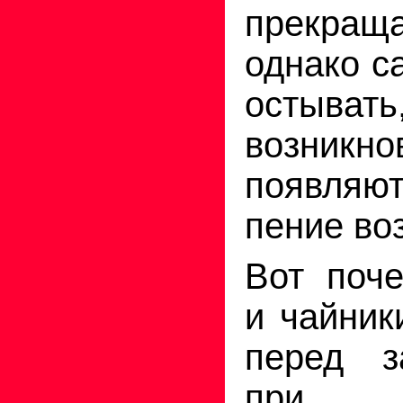
прекращ
однако с
остывать
возникно
появляю
пение во
Вот поч
и чайник
перед з
при о