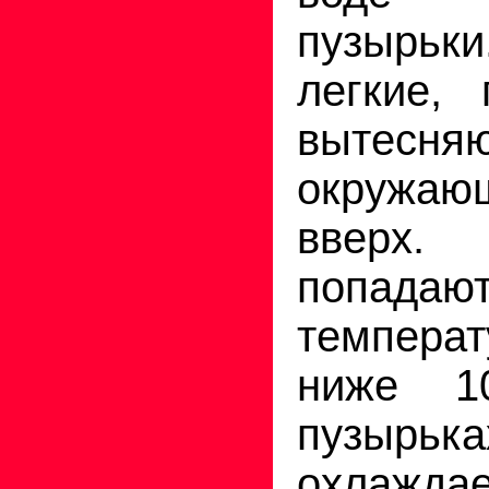
пузырьк
легкие, 
вытесня
окружа
вверх.
попада
темпера
ниже 1
пузырька
охлаждае