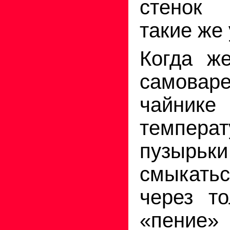
стенок
такие же
Когда ж
самов
чайнике 
температ
пузырьк
смыкать
через т
«пение»