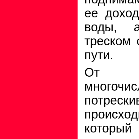
ее доход
воды, 
треском 
пути.
От э
многочис
потрес
происх
которы