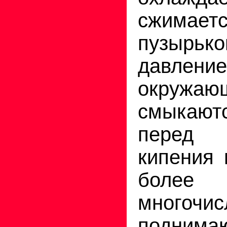
сжимает
пузыр
давлени
окружа
смыкаю
перед
кипения 
более
многочис
поднимаю