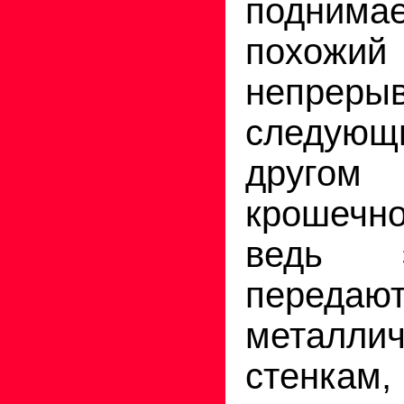
подним
похо
непреры
следую
друг
крошечн
ведь 
переда
металли
стенкам,