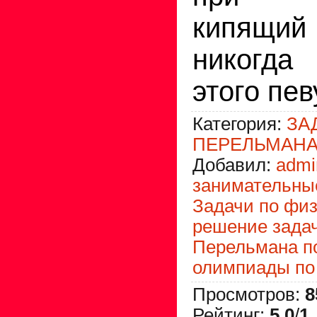
кипящий
никогд
этого пев
Категория
:
ЗА
ПЕРЕЛЬМАНА
Добавил
:
admi
занимательны
Задачи по фи
решение зада
Перельмана п
олимпиады по
Просмотров
:
8
Рейтинг
:
5.0
/
1