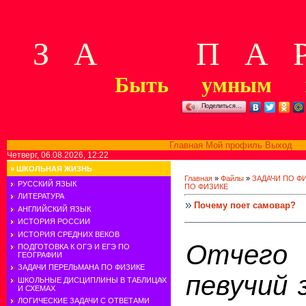
З А П А Р
Быть умным м
Поделиться…
Главная
Мой профиль
Выход
В
Четверг, 06.08.2026, 12:22
»
ШКОЛЬНАЯ ЖИЗНЬ
Главная
»
Файлы
»
ЗАДАЧИ ПО Ф
РУССКИЙ ЯЗЫК
ПО ФИЗИКЕ
ЛИТЕРАТУРА
Почему поет самовар?
АНГЛИЙСКИЙ ЯЗЫК
ИСТОРИЯ РОССИИ
ИСТОРИЯ СРЕДНИХ ВЕКОВ
Отчего
ПОДГОТОВКА К ОГЭ И ЕГЭ ПО
ГЕОГРАФИИ
ЗАДАЧИ ПЕРЕЛЬМАНА ПО ФИЗИКЕ
певучий 
ШКОЛЬНЫЕ ДИСЦИПЛИНЫ В ТАБЛИЦАХ
И СХЕМАХ
ЛОГИЧЕСКИЕ ЗАДАЧИ С ОТВЕТАМИ