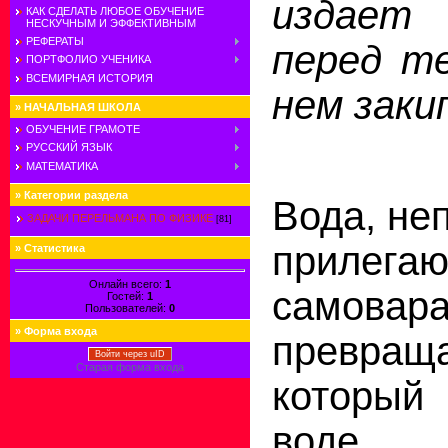
издает
КАК СДЕЛАТЬ ЛЮБОЕ ОБУЧЕНИЕ
НЕСКУЧНЫМ И ЭФФЕКТИВНЫМ
РЕФЕРАТЫ
перед те
ПОРТФОЛИО УЧЕНИКА
ВСЕМИРНАЯ ИСТОРИЯ
нем заки
»
НАЧАЛЬНАЯ ШКОЛА
ОБУЧЕНИЕ ГРАМОТЕ
РУССКИЙ ЯЗЫК
МАТЕМАТИКА
»
Категории раздела
Вода, не
ЗАДАЧИ ПЕРЕЛЬМАНА ПО ФИЗИКЕ
[81]
прилега
»
Статистика
Онлайн всего:
1
самовара
Гостей:
1
Пользователей:
0
»
Форма входа
превращ
Войти через uID
Старая форма входа
который
воде 