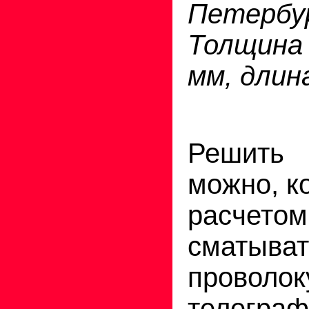
Петербу
Толщина
мм, длина
Решить
можно, к
расче
смат
пров
телеграф