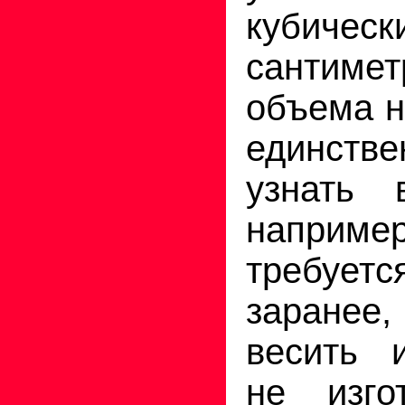
кубическ
сантим
объема н
единств
узнать 
наприм
требуетс
заранее,
весить 
не изго