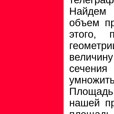
Найде
объем пр
этого, 
геомет
величину
сечени
умножить
Площад
нашей пр