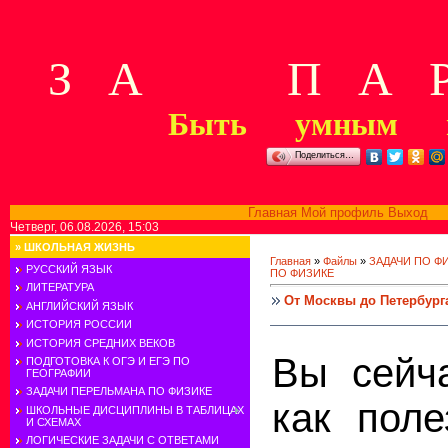
З А П А Р
Быть умным м
Поделиться…
Главная
Мой профиль
Выход
В
Четверг, 06.08.2026, 15:03
»
ШКОЛЬНАЯ ЖИЗНЬ
Главная
»
Файлы
»
ЗАДАЧИ ПО Ф
РУССКИЙ ЯЗЫК
ПО ФИЗИКЕ
ЛИТЕРАТУРА
От Москвы до Петербург
АНГЛИЙСКИЙ ЯЗЫК
ИСТОРИЯ РОССИИ
ИСТОРИЯ СРЕДНИХ ВЕКОВ
Вы сейча
ПОДГОТОВКА К ОГЭ И ЕГЭ ПО
ГЕОГРАФИИ
ЗАДАЧИ ПЕРЕЛЬМАНА ПО ФИЗИКЕ
как поле
ШКОЛЬНЫЕ ДИСЦИПЛИНЫ В ТАБЛИЦАХ
И СХЕМАХ
ЛОГИЧЕСКИЕ ЗАДАЧИ С ОТВЕТАМИ