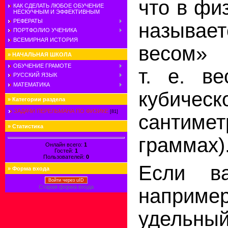
что в фи
КАК СДЕЛАТЬ ЛЮБОЕ ОБУЧЕНИЕ
НЕСКУЧНЫМ И ЭФФЕКТИВНЫМ
РЕФЕРАТЫ
называет
ПОРТФОЛИО УЧЕНИКА
ВСЕМИРНАЯ ИСТОРИЯ
весом»
»
НАЧАЛЬНАЯ ШКОЛА
ОБУЧЕНИЕ ГРАМОТЕ
т. е. ве
РУССКИЙ ЯЗЫК
МАТЕМАТИКА
кубическ
»
Категории раздела
ЗАДАЧИ ПЕРЕЛЬМАНА ПО ФИЗИКЕ
[81]
санти
»
Статистика
граммах)
Онлайн всего:
1
Гостей:
1
Пользователей:
0
Если ва
»
Форма входа
Войти через uID
Старая форма входа
напри
удельны