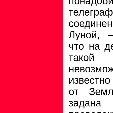
понадоб
телеграф
соедине
Луной, 
что на д
тако
невозм
известн
от Зем
задан