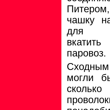
Питером,
чашку н
для р
вкати
паровоз.
Сходны
могли б
скол
проволок