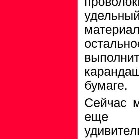
проволо
удел
матери
осталь
выполн
каран
бумаге.
Сейчас 
еще
удивител