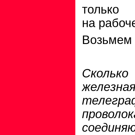
только 
на рабоч
Возьмем 
Сколь
железна
телегра
проволок
соединяю