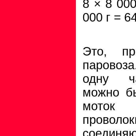
8 × 8 00
000 г = 64
Это, пр
паровоза
одну ч
можно б
моток 
проволок
соединяю