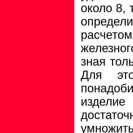
около 8,
определ
расчето
железно
зная тол
Для эт
понадоб
изделие
достат
умнож