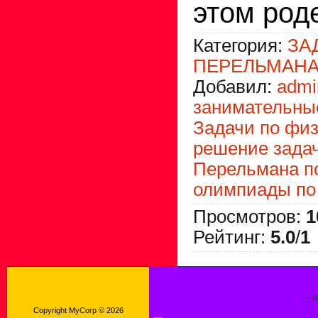
этом род
Категория
:
ЗА
ПЕРЕЛЬМАНА
Добавил
:
admi
занимательны
Задачи по фи
решение зада
Перельмана п
олимпиады по
Просмотров
:
1
Рейтинг
:
5.0
/
1
!-- 
Copyright MyCorp © 2026