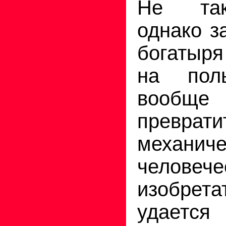
Не так
однако з
богатыря
на поль
вообщ
прев
механиче
человече
изобрета
удаетс