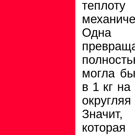
теп
механиче
Одна 
превращ
полност
могла бы
в 1 кг на
округляя
Значит,
котора