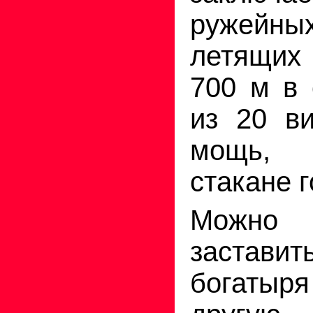
ружейн
летящих 
700 м в 
из 20 ви
мощь, 
стакане г
Можно
застав
богатыря