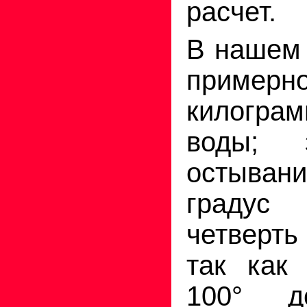
расчет.
В нашем 
пример
килогра
воды; 
остыван
градус
четверт
так как
100° д