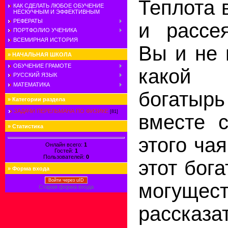
Теплота 
КАК СДЕЛАТЬ ЛЮБОЕ ОБУЧЕНИЕ
НЕСКУЧНЫМ И ЭФФЕКТИВНЫМ
РЕФЕРАТЫ
и рассея
ПОРТФОЛИО УЧЕНИКА
ВСЕМИРНАЯ ИСТОРИЯ
Вы и не 
»
НАЧАЛЬНАЯ ШКОЛА
ОБУЧЕНИЕ ГРАМОТЕ
какой
РУССКИЙ ЯЗЫК
МАТЕМАТИКА
богат
»
Категории раздела
ЗАДАЧИ ПЕРЕЛЬМАНА ПО ФИЗИКЕ
[81]
вместе с
»
Статистика
этого ча
Онлайн всего:
1
Гостей:
1
Пользователей:
0
этот бога
»
Форма входа
Войти через uID
могущест
Старая форма входа
рассказа