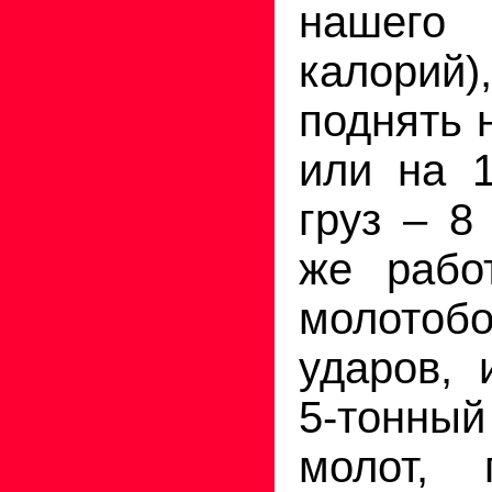
нашег
калорий
поднять н
или на 
груз – 8
же рабо
молотобо
ударов, 
5-тонн
молот,