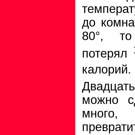
темпера
до комнат
80°, т
потерял
калорий.
Двадцат
можно с
мног
преврат