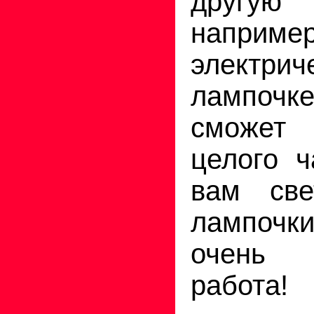
другу
наприме
электрич
лампочк
сможет
целого ч
вам све
лампочк
очень 
работа!