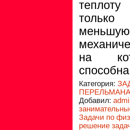
теплот
тольк
меньшую
механиче
на ко
способна
Категория
:
ЗА
ПЕРЕЛЬМАНА
Добавил
:
admi
занимательны
Задачи по фи
решение зада