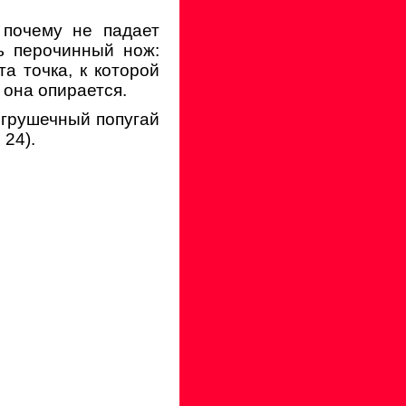
 почему не падает
ь перочинный нож:
а точка, к которой
 она опирается.
 игрушечный попугай
24).