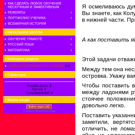
КАК СДЕЛАТЬ ЛЮБОЕ ОБУЧЕНИЕ
Я осмеливаюсь дум
НЕСКУЧНЫМ И ЭФФЕКТИВНЫМ
Вы знаете, как Кол
РЕФЕРАТЫ
ПОРТФОЛИО УЧЕНИКА
в нижней части. Пр
ВСЕМИРНАЯ ИСТОРИЯ
»
НАЧАЛЬНАЯ ШКОЛА
А как поставить я
ОБУЧЕНИЕ ГРАМОТЕ
РУССКИЙ ЯЗЫК
МАТЕМАТИКА
Этой задачи отваж
»
Категории раздела
ЗАДАЧИ ПЕРЕЛЬМАНА ПО ФИЗИКЕ
[81]
Между тем она нес
островка. Укажу ва
»
Статистика
Чтобы поставить в
Онлайн всего:
1
Гостей:
1
между ладонями ру
Пользователей:
0
стоячее положение
»
Форма входа
довольно легко.
Войти через uID
Старая форма входа
Поставить указанн
заметили, вертят
отличить, не лом