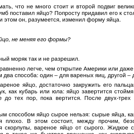
ать, что не много стоит и второй подвиг велик
умб поставил яйцо? Попросту придавил его к сто
и этом он, разумеется, изменил форму яйца.
йцо, не меняя его формы?
ный моряк так и не разрешил.
равненно легче, чем открытие Америки или даже
м два способа: один – для вареных яиц, другой – 
ареное яйцо, достаточно закружить его пальц
к, как кубарь или юла: яйцо завертится стоймя
 до тех пор, пока вертится. После двух-трех
ым способом яйцо сырое нельзя: сырые яйца, как
ся плохо. В этом состоит, между прочим, бе
ая скорлупы, вареное яйцо от сырого. Жидкое 