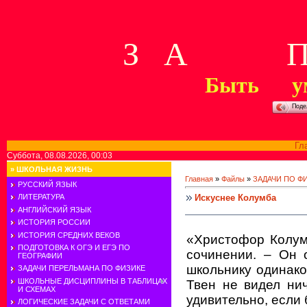
З А П 
Быть у
Поде
Гл
Суббота, 08.08.2026, 00:03
»
ШКОЛЬНАЯ ЖИЗНЬ
Главная
»
Файлы
»
ЗАДАЧИ ПО Ф
РУССКИЙ ЯЗЫК
Искуснее Колумба
ЛИТЕРАТУРА
АНГЛИЙСКИЙ ЯЗЫК
ИСТОРИЯ РОССИИ
ИСТОРИЯ СРЕДНИХ ВЕКОВ
«Христофор Колум
ПОДГОТОВКА К ОГЭ И ЕГЭ ПО
сочинении. – Он 
ГЕОГРАФИИ
школьнику одинак
ЗАДАЧИ ПЕРЕЛЬМАНА ПО ФИЗИКЕ
ШКОЛЬНЫЕ ДИСЦИПЛИНЫ В ТАБЛИЦАХ
Твен не видел ни
И СХЕМАХ
удивительно, если 
ЛОГИЧЕСКИЕ ЗАДАЧИ С ОТВЕТАМИ