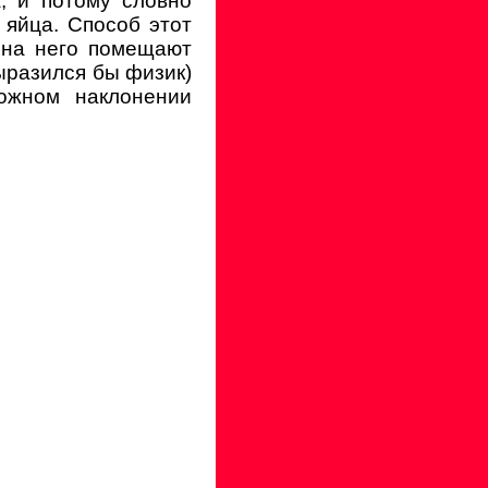
, и потому словно
 яйца. Способ этот
и на него помещают
выразился бы физик)
ожном наклонении