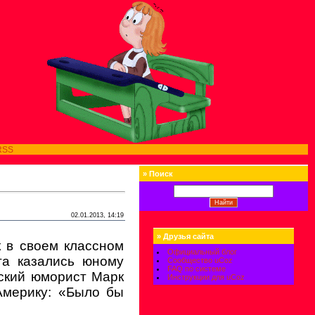
RSS
»
Поиск
02.01.2013, 14:19
»
Друзья сайта
 в своем классном
Официальный блог
га казались юному
Сообщество uCoz
FAQ по системе
ский юморист Марк
Инструкции для uCoz
Америку: «Было бы