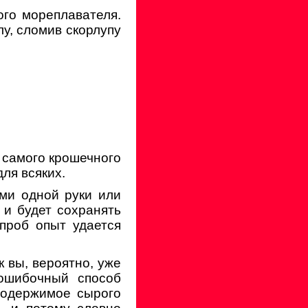
ого мореплавателя.
лу, сломив скорлупу
 самого крошечного
для всяких.
ами одной руки или
 и будет сохранять
 проб опыт удается
 вы, вероятно, уже
зошибочный способ
содержимое сырого