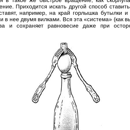
ся в такое же быстрое вращение, как скорлупа
ение. Приходится искать другой способ ставить
ставят, например, на край горлышка бутылки 
и в нее двумя вилками. Вся эта «система» (как 
ива и сохраняет равновесие даже при остор