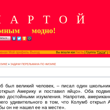
А Р Т О Й
мным модно!
литься…
авная
Мой профиль
Выход
Вы вошли как
Гость
| Группа "
Гости
" |
ИЗИКЕ
»
ЗАДАЧИ ПЕРЕЛЬМАНА ПО ФИЗИКЕ
б был великий человек, – писал один школьник
открыл Америку и поставил яйцо». Оба подви
ово достойными изумления. Напротив, американ
чего удивительного в том, что Колумб открыл 
бы он не нашел ее на месте».