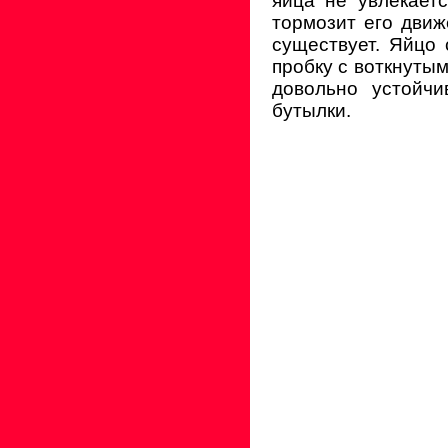
яйца не увлекает
тормозит его движ
существует. Яйцо 
пробку с воткнутым
довольно устойч
бутылки.