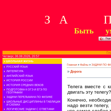
З А П 
Быть у
Поде
Гл
Четверг, 06.08.2026, 20:57
»
ШКОЛЬНАЯ ЖИЗНЬ
Главная
»
Файлы
»
ЗАДАЧИ ПО Ф
РУССКИЙ ЯЗЫК
Дорога
ЛИТЕРАТУРА
АНГЛИЙСКИЙ ЯЗЫК
ИСТОРИЯ РОССИИ
ИСТОРИЯ СРЕДНИХ ВЕКОВ
Телега вместе с к
ПОДГОТОВКА К ОГЭ И ЕГЭ ПО
двигать эту телегу
ГЕОГРАФИИ
ЗАДАЧИ ПЕРЕЛЬМАНА ПО ФИЗИКЕ
Конечно, необходи
ШКОЛЬНЫЕ ДИСЦИПЛИНЫ В ТАБЛИЦАХ
надо везти телегу,
И СХЕМАХ
ЛОГИЧЕСКИЕ ЗАДАЧИ С ОТВЕТАМИ
что самая слабая 