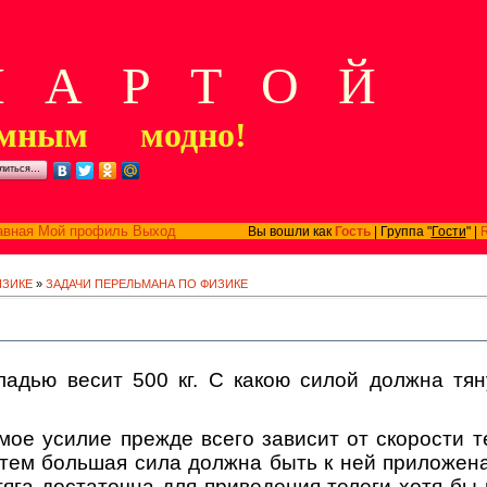
А Р Т О Й
мным модно!
литься…
авная
Мой профиль
Выход
Вы вошли как
Гость
| Группа "
Гости
" |
ИЗИКЕ
»
ЗАДАЧИ ПЕРЕЛЬМАНА ПО ФИЗИКЕ
ладью весит 500 кг. С какою силой должна тя
?
мое усилие прежде всего зависит от скорости т
 тем большая сила должна быть к ней приложена
тяга достаточна для приведения телеги хотя бы