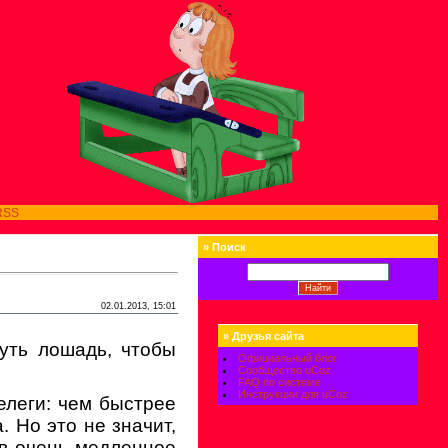
RSS
»
Поиск
02.01.2013, 15:01
»
Друзья сайта
нуть лошадь, чтобы
Официальный блог
Сообщество uCoz
FAQ по системе
Инструкции для uCoz
елеги: чем быстрее
. Но это не значит,
 в очень медленное