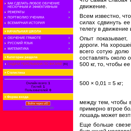
КАК СДЕЛАТЬ ЛЮБОЕ ОБУЧЕНИЕ
движение.
НЕСКУЧНЫМ И ЭФФЕКТИВНЫМ
РЕФЕРАТЫ
Всем известно, что
ПОРТФОЛИО УЧЕНИКА
силах сдвинуть ее
ВСЕМИРНАЯ ИСТОРИЯ
телегу в движение
»
НАЧАЛЬНАЯ ШКОЛА
Опыт показывает,
ОБУЧЕНИЕ ГРАМОТЕ
РУССКИЙ ЯЗЫК
дороги. На хороше
МАТЕМАТИКА
всего сотую долю
составлять около о
»
Категории раздела
500 кг, то, чтобы 
ЗАДАЧИ ПЕРЕЛЬМАНА ПО ФИЗИКЕ
[81]
»
Статистика
500 × 0,01 = 5 кг;
Онлайн всего:
1
Гостей:
1
Пользователей:
0
»
Форма входа
между тем, чтобы 
Войти через uID
Старая форма входа
примерно втрое бол
лошадь может везт
Еще больше свезет