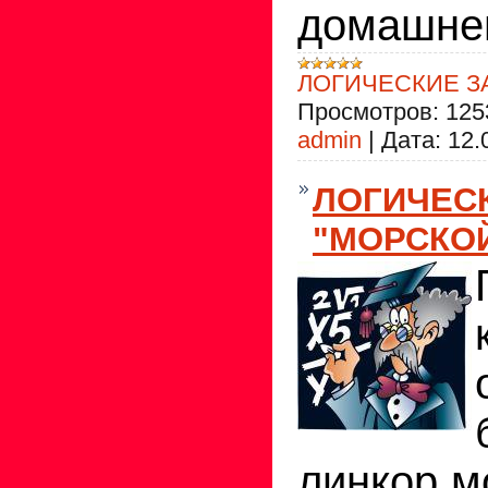
домашнег
ЛОГИЧЕСКИЕ З
Просмотров:
125
admin
|
Дата:
12.
ЛОГИЧЕС
"МОРСКО
линкор м