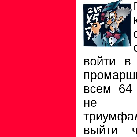
войти в
промар
всем 64 
не м
триумфа
выйти ч