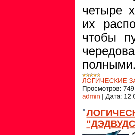
четыре х
их распо
чтобы п
черед
полными
ЛОГИЧЕСКИЕ З
Просмотров:
749
admin
|
Дата:
12.
ЛОГИЧЕС
"ДЭДВУДС