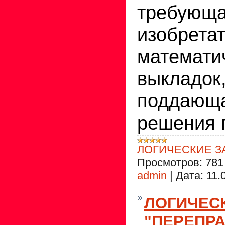
требую
изобрета
математи
выклад
поддающ
решения 
ЛОГИЧЕСКИЕ З
Просмотров:
781
admin
|
Дата:
11.
ЛОГИЧЕС
"ПЕРЕПР