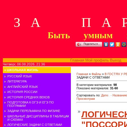
З А П А Р
Быть умным м
Поделиться…
Главная
Мой профиль
Выход
В
Четверг, 06.08.2026, 21:36
»
ШКОЛЬНАЯ ЖИЗНЬ
Главная
»
Файлы
»
В ГОСТЯХ У 
РУССКИЙ ЯЗЫК
ЗАДАЧИ С ОТВЕТАМИ
ЛИТЕРАТУРА
В категории материалов
:
98
АНГЛИЙСКИЙ ЯЗЫК
Показано материалов
:
31-60
ИСТОРИЯ РОССИИ
Сортировать по
:
Дате
·
Названию
ИСТОРИЯ СРЕДНИХ ВЕКОВ
Просмотрам
ПОДГОТОВКА К ОГЭ И ЕГЭ ПО
ГЕОГРАФИИ
ЗАДАЧИ ПЕРЕЛЬМАНА ПО ФИЗИКЕ
ЛОГИЧЕС
ШКОЛЬНЫЕ ДИСЦИПЛИНЫ В ТАБЛИЦАХ
И СХЕМАХ
"ПОССОР
ЛОГИЧЕСКИЕ ЗАДАЧИ С ОТВЕТАМИ