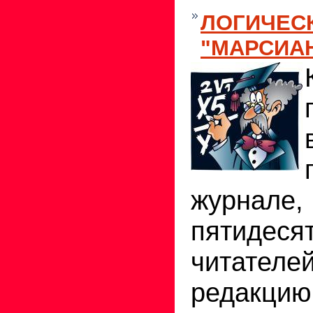
ЛОГИЧЕС
"МАРСИА
журнал
пятиде
читателе
редакцию