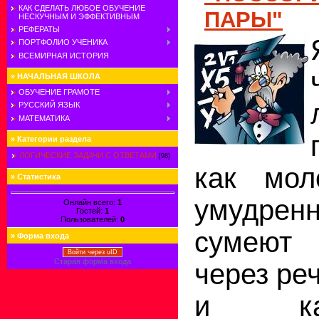
КАК СДЕЛАТЬ ЛЮБОЕ ОБУЧЕНИЕ
ПАРЫ"
НЕСКУЧНЫМ И ЭФФЕКТИВНЫМ
РЕФЕРАТЫ
ПОРТФОЛИО УЧЕНИКА
ВСЕМИРНАЯ ИСТОРИЯ
»
НАЧАЛЬНАЯ ШКОЛА
ОБУЧЕНИЕ ГРАМОТЕ
РУССКИЙ ЯЗЫК
МАТЕМАТИКА
»
Категории раздела
ЛОГИЧЕСКИЕ ЗАДАЧИ С ОТВЕТАМИ
[98]
как мол
»
Статистика
умудрен
Онлайн всего:
1
Гостей:
1
Пользователей:
0
сумеют 
»
Форма входа
Войти через uID
Старая форма входа
через реч
и ка