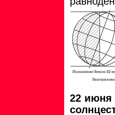
равноденс
22 июня 
солнцес