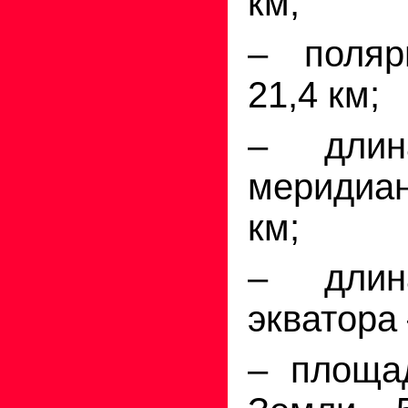
км;
– поляр
21,4 км;
– длин
меридиа
км;
– длин
экватора 
– площа