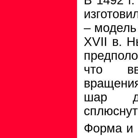
изготови
– модель
XVII в. 
предпол
что вв
вращени
шар д
сплюснут
Форма и