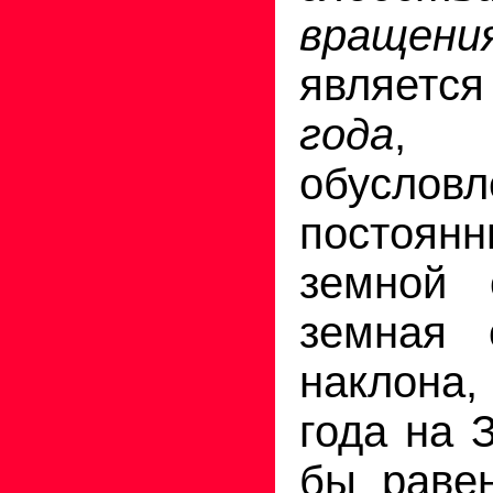
враще
являетс
года
, 
обусло
постоян
земной 
земная 
наклона
года на 
бы раве