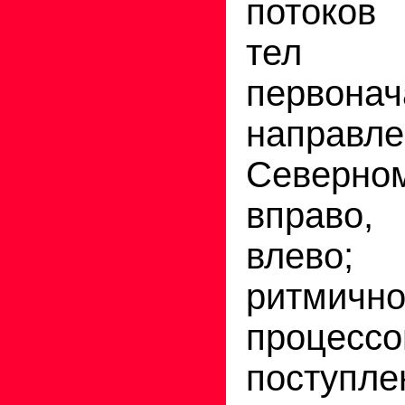
потоков
тел
первонач
напр
Северн
вправо
влево;
ритмич
процессо
поступл