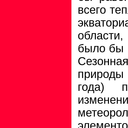
всего те
экватори
области
было бы 
Сезон
природы
года) п
изменен
метеорол
элем