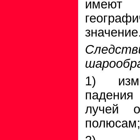
имею
географи
значение
Следств
шарообр
1) изм
падени
лучей о
полюсам