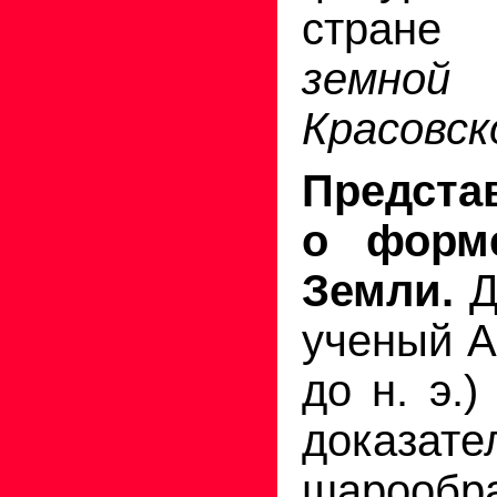
стране
земно
Красовск
Предста
о форм
Земли.
Д
ученый А
до н. э.
доказате
шарообр