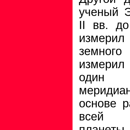
ученый Э
II вв. д
измер
земно
измерил
один 
меридиа
основе р
всей 
планеты