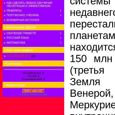
систем
КАК СДЕЛАТЬ ЛЮБОЕ ОБУЧЕНИЕ
НЕСКУЧНЫМ И ЭФФЕКТИВНЫМ
недавн
РЕФЕРАТЫ
ПОРТФОЛИО УЧЕНИКА
перестал
ВСЕМИРНАЯ ИСТОРИЯ
»
НАЧАЛЬНАЯ ШКОЛА
плане
ОБУЧЕНИЕ ГРАМОТЕ
РУССКИЙ ЯЗЫК
МАТЕМАТИКА
находитс
»
Категории раздела
150 млн
ГЕОГРАФИЯ. ЕГЭ
[69]
»
Статистика
(третья
Онлайн всего:
1
Гостей:
1
Земля
Пользователей:
0
»
Форма входа
Венеро
Войти через uID
Старая форма входа
Меркури