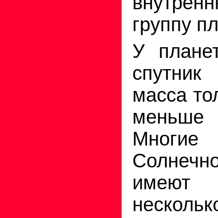
внутрен
группу пл
У плане
спутник
масса то
меньше 
Многи
Солнеч
имеют
несколь