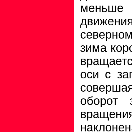
меньш
движени
северн
зима кор
вращаетс
оси с за
совер
оборот 
вращен
наклоне