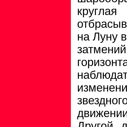
круг
отбрасы
на Луну 
затмени
горизон
наблюдат
измен
звездн
движении
Другой д