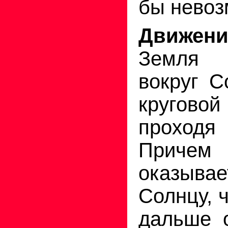
бы невоз
Движе
Земля
вокруг С
круго
проход
Причем 
оказыва
Солнцу, 
дальше 