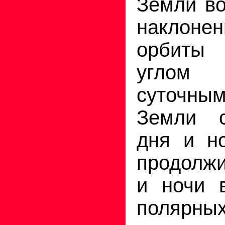
Земли во
наклонен
орбиты
углом
суточн
Земли с
дня и н
продолж
и ночи 
полярн