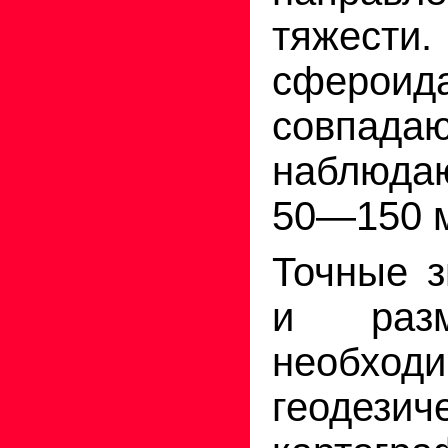
тяжес
сфероид
совпада
наблюдаю
50—150 
Точные 
и раз
необх
геоде