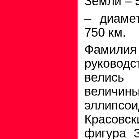
Земли – 
– диаме
750 км.
Фамилия
руковод
велис
велич
эллипсо
Красовс
фигура 