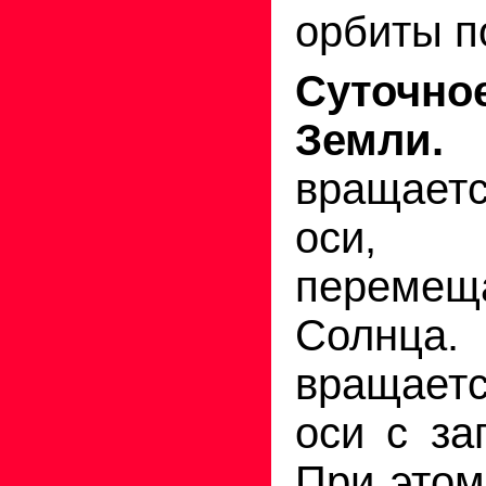
орбиты по
Суточн
Земли.
вращаетс
оси, о
переме
Солн
вращаетс
оси с за
При этом