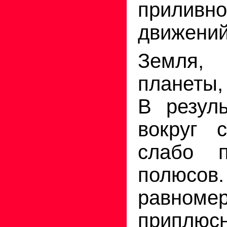
приливно
движений
Земля, 
планеты
В резул
вокруг 
слабо п
полю
равноме
припл