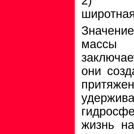
2) на
широтная
Значени
масс
заключае
они созд
притяже
удержива
гидросфе
жизнь н