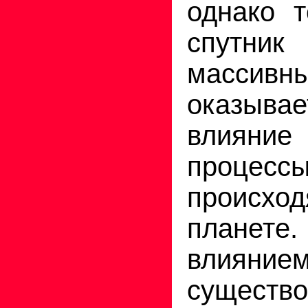
однако 
спут
масси
оказыв
влияни
процессы
происхо
планете.
влияние
существо