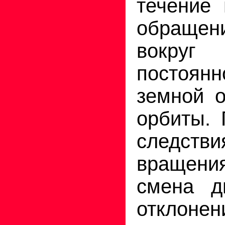
течение 
обращ
вокруг
постоя
земной о
орбиты. 
следств
вращен
смена д
отклоне