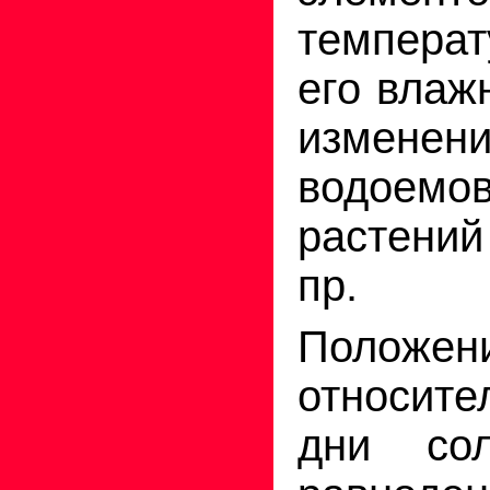
темпера
его влаж
измен
водое
растени
пр.
Полож
относит
дни сол