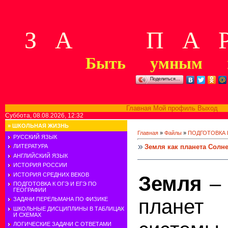
З А П А Р
Быть умным м
Поделиться…
Главная
Мой профиль
Выход
В
Суббота, 08.08.2026, 12:32
»
ШКОЛЬНАЯ ЖИЗНЬ
Главная
»
Файлы
»
ПОДГОТОВКА К
РУССКИЙ ЯЗЫК
Земля как планета Солн
ЛИТЕРАТУРА
АНГЛИЙСКИЙ ЯЗЫК
ИСТОРИЯ РОССИИ
ИСТОРИЯ СРЕДНИХ ВЕКОВ
Земля
– 
ПОДГОТОВКА К ОГЭ И ЕГЭ ПО
ГЕОГРАФИИ
плане
ЗАДАЧИ ПЕРЕЛЬМАНА ПО ФИЗИКЕ
ШКОЛЬНЫЕ ДИСЦИПЛИНЫ В ТАБЛИЦАХ
И СХЕМАХ
ЛОГИЧЕСКИЕ ЗАДАЧИ С ОТВЕТАМИ