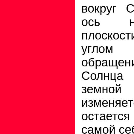
вокруг 
ось н
плоскос
углом 
обращ
Солнца
земн
измен
остаетс
самой себ