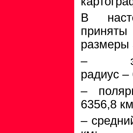
картогра
В наст
принят
размеры 
– экв
радиус – 
– поляр
6356,8 км
– средни