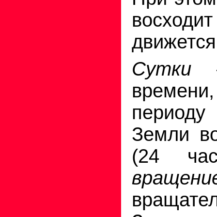
восходи
движется
Сутк
време
перио
Земли во
(24 ча
враще
вращате