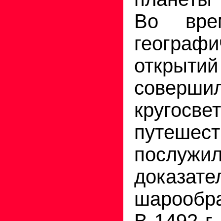
Во вре
географи
открыт
совер
кругосве
путешест
послужи
доказате
шарообр
В 1492 г