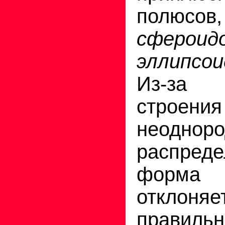
полюсов
сфероид
эллипсо
Из-за н
строени
неодноро
распре
форм
откло
прави