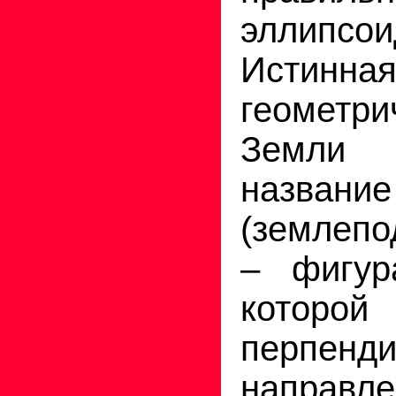
эллипсо
Истинна
геометр
Земли
назва
(землеп
– фигур
кото
перпенди
напра