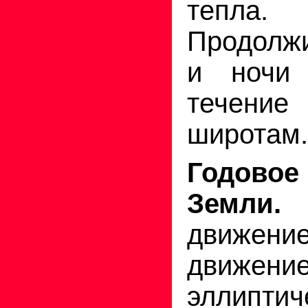
тепла.
Продолж
и ночи 
течени
широтам.
Годово
Земли.
движе
движен
эллипти