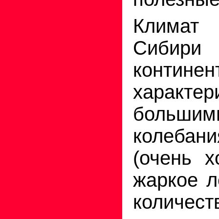
Клима
Сиби
континен
характер
большим
колебан
(очень 
жаркое л
количест