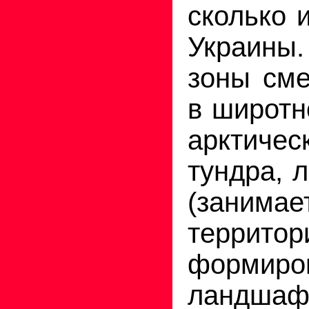
сколько 
Украин
зоны сме
в широтн
арктиче
тундра, л
(занимае
терри
формиро
ландшаф