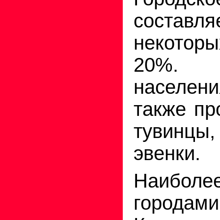
состав
некотор
20%. 
населен
также пр
тувинцы,
эвенки.
Наибол
города