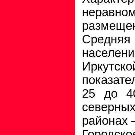
неравн
размеще
Средня
населения
Иркутск
показате
25 до 4
северны
районах –
Городс