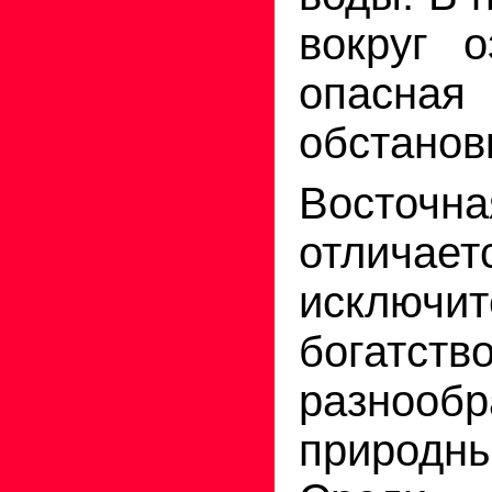
вокруг 
опасная
обстанов
Восто
отличает
исключи
бога
разнообр
природ