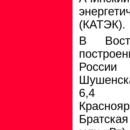
энергети
(КАТЭК).
В Вост
построе
России
Шушенс
6,4 м
Краснояр
Братска