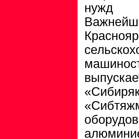
нужд
Важнейш
Красно
сельскох
машинос
выпуск
«Сиби
«Сиб
обору
алюм