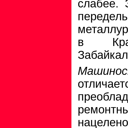
слабее. 
передел
металлур
в Кра
Забайкал
Машинос
отличает
преобла
ремонт
нацелено