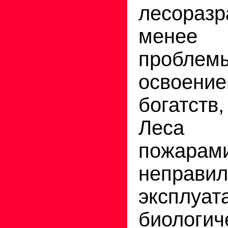
лесоразр
менее
пробле
освое
богатст
Леса у
пожарам
неправил
эксплуа
биологи