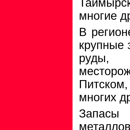
Таймырск
многие д
В регион
крупные 
руды,
месторож
Питском,
многих д
Запас
металло