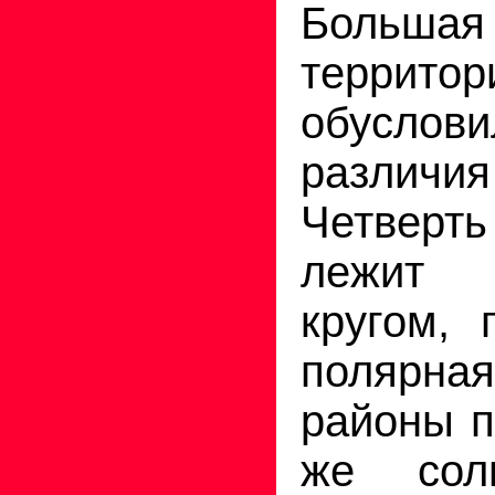
Большая
террит
обусло
различия
Четвер
лежит 
кругом, 
полярна
районы п
же солн