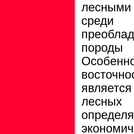
лесным
сред
преобл
пород
Особенн
восточно
являетс
лесных 
опреде
эконом