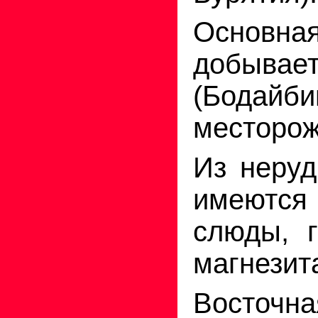
Основна
добывает
(Бодайби
месторож
Из неру
имеются
слюды, г
магнезит
Восточна