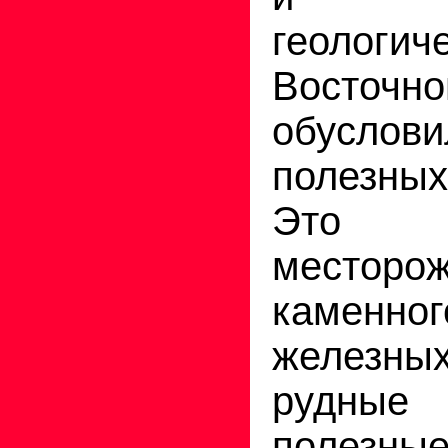
геологич
Восто
обуслови
полезны
Это к
месторо
каменно
железны
рудные
полезные