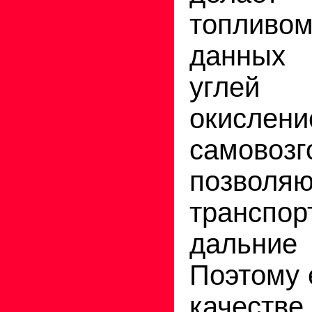
топлив
данных 
углей 
оки
самово
позволяю
транспо
дальни
Поэтому 
качеств