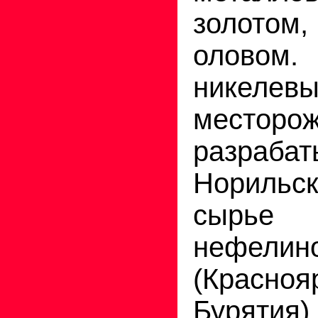
золотом
олово
никелев
месторо
разраб
Норильс
сырье 
нефелин
(Красн
Бурятия).