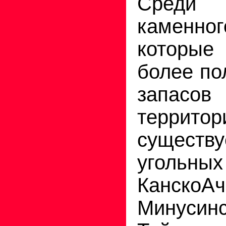
Среди
каменног
которы
более по
запасо
террит
существ
угольны
КанскоАч
Минусинс