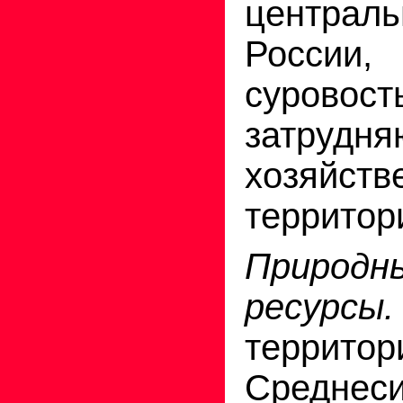
центра
Росси
сурово
затрудня
хозяйст
территор
Природ
ресурсы.
террит
Среднеси