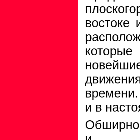
плоског
востоке 
распол
котор
новейши
движе
времени.
и в наст
Обширно
и р