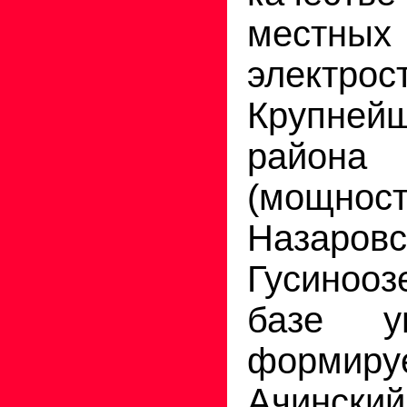
местн
электрос
Крупн
района 
(мощност
Назаровс
Гусинооз
базе у
формир
Ачинск