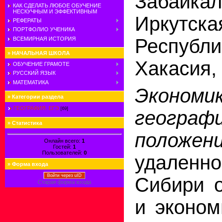
Забайк
КАК СДЕЛАТЬ ЛЮБОЕ ОБУЧЕНИЕ
НЕСКУЧНЫМ И ЭФФЕКТИВНЫМ
Иркутс
РЕФЕРАТЫ
ПОРТФОЛИО УЧЕНИКА
Респу
ВСЕМИРНАЯ ИСТОРИЯ
»
НАЧАЛЬНАЯ ШКОЛА
Хакасия, 
ОБУЧЕНИЕ ГРАМОТЕ
РУССКИЙ ЯЗЫК
МАТЕМАТИКА
Экономик
»
Категории раздела
ГЕОГРАФИЯ. ЕГЭ
[69]
географ
»
Статистика
положени
Онлайн всего:
1
Гостей:
1
Пользователей:
0
удаленн
»
Форма входа
Войти через uID
Сибири 
Старая форма входа
и эконом