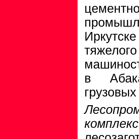
цементн
промыш
Иркут
тяжелого
машиност
в Абак
грузовых 
Лесопро
комплекс
лесозагот