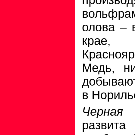
вольфра
олова – 
крае,
Красно
Медь, н
добываю
в Нориль
Черная
развит