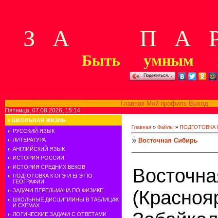
З А П А Р
Быть умным м
Поделиться…
Главная
Мой профиль
Выход
В
Пятница, 07.08.2026, 15:14
»
ШКОЛЬНАЯ ЖИЗНЬ
Главная
»
Файлы
»
ПОДГОТОВКА К
РУССКИЙ ЯЗЫК
Восточная Сибирь
ЛИТЕРАТУРА
АНГЛИЙСКИЙ ЯЗЫК
ИСТОРИЯ РОССИИ
ИСТОРИЯ СРЕДНИХ ВЕКОВ
Восто
ПОДГОТОВКА К ОГЭ И ЕГЭ ПО
ГЕОГРАФИИ
(Красноя
ЗАДАЧИ ПЕРЕЛЬМАНА ПО ФИЗИКЕ
ШКОЛЬНЫЕ ДИСЦИПЛИНЫ В ТАБЛИЦАХ
И СХЕМАХ
ЛОГИЧЕСКИЕ ЗАДАЧИ С ОТВЕТАМИ