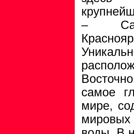
крупнейш
– Саян
Краснояр
Уникальн
распол
Восточн
самое г
мире, со
мировых 
воды. В 