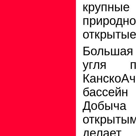
крупные
приро
открытые
Большая
угля п
КанскоАч
бассей
Добыча
открыты
делает