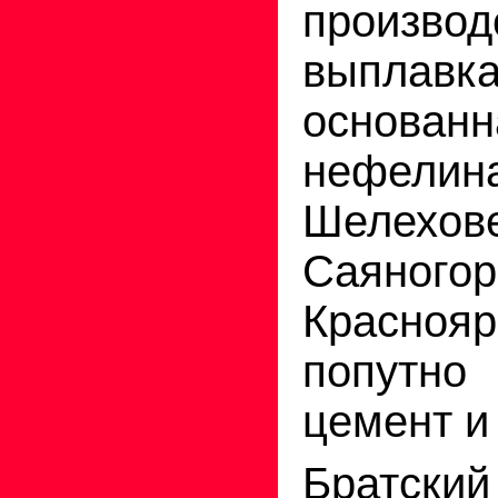
производ
выплав
основан
нефели
Шелехо
Саяногор
Красно
попутно
цемент и 
Братский