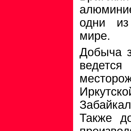
алюмини
одни из
мире.
Добыча з
ведетс
место
Иркутс
Забайк
Также д
произво