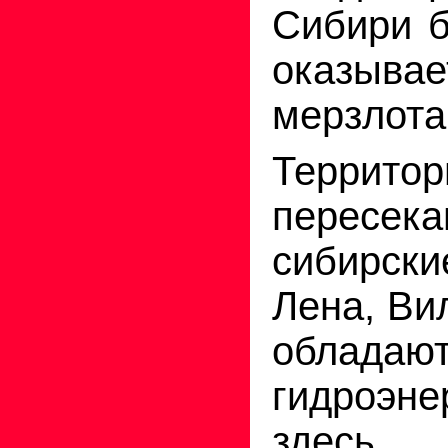
Сибири 
оказыва
мерзлота
Террит
пересе
сибирски
Лена, Ви
облад
гидроэн
здесь