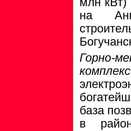
млн кВт)
на Анг
строител
Богучанс
Горно-ме
комплекс
элект
богате
база поз
в район