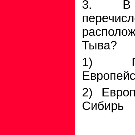
3. В
перечис
располо
Тыва?
1) П
Европейс
2) Евро
Сибирь