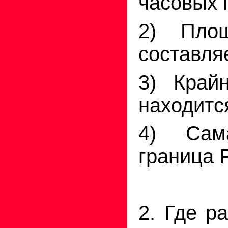
часовых 
2) Площ
составляе
3) Край
находитс
4) Сам
граница 
2. Где р