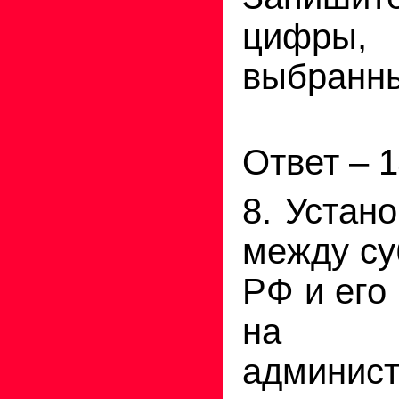
цифры, 
выбранны
Ответ – 1
8. Устан
между су
РФ и его
на п
админис