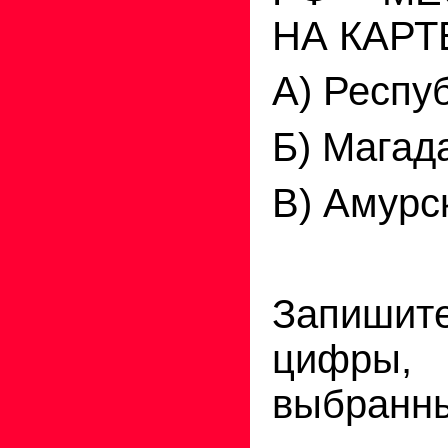
НА КАРТ
А) Респу
Б) Магад
В) Амурс
Запиши
цифры, 
выбранны