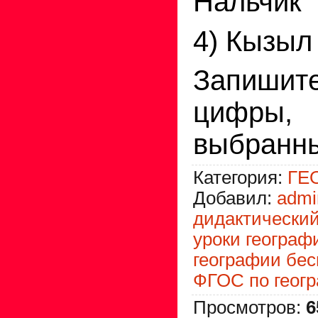
Нальчик
4) Кызыл
Запиши
цифры, 
выбранны
Категория
:
ГЕ
Добавил
:
admi
дидактический
уроки географ
географии бес
ФГОС по геог
Просмотров
:
6