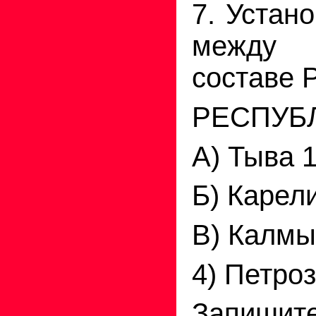
7. Устан
между 
составе 
РЕСПУБ
А) Тыва 
Б) Карел
В) Калмы
4) Петро
Запиши