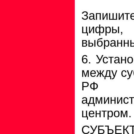
Запиши
цифры, 
выбранны
6. Устан
между су
РФ
админис
центром.
СУБЪЕК