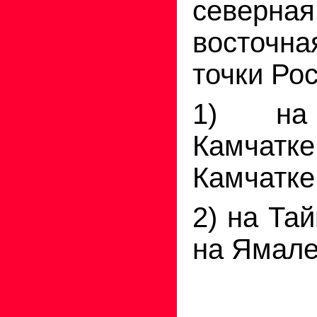
север
восточн
точки Ро
1) на
Камчатк
Камчатке
2) на Та
на Ямале