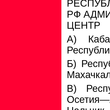
РЕСПУБ
РФ АДМ
ЦЕНТР
А) Каба
Республи
Б) Респу
Махачка
В) Респ
Осети