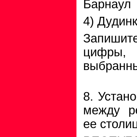
Барнаул
4) Дудин
Запиши
цифры, 
выбранны
8. Устан
между р
ее столи