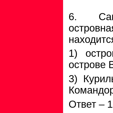
6. Сам
островн
находитс
1) остр
острове 
3) Курил
Командор
Ответ – 1