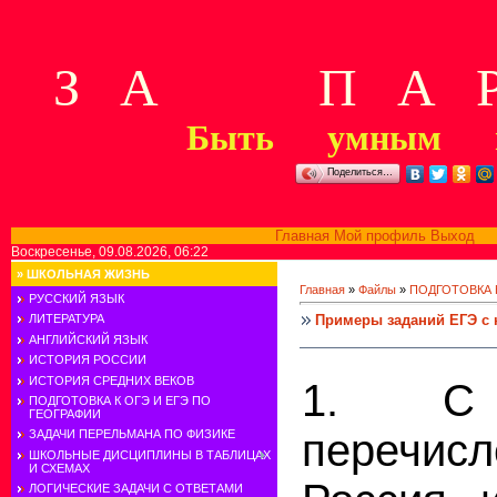
З А П А Р
Быть умным м
Поделиться…
Главная
Мой профиль
Выход
В
Воскресенье, 09.08.2026, 06:22
»
ШКОЛЬНАЯ ЖИЗНЬ
Главная
»
Файлы
»
ПОДГОТОВКА К
РУССКИЙ ЯЗЫК
Примеры заданий ЕГЭ с
ЛИТЕРАТУРА
АНГЛИЙСКИЙ ЯЗЫК
ИСТОРИЯ РОССИИ
ИСТОРИЯ СРЕДНИХ ВЕКОВ
1. С
ПОДГОТОВКА К ОГЭ И ЕГЭ ПО
ГЕОГРАФИИ
перечи
ЗАДАЧИ ПЕРЕЛЬМАНА ПО ФИЗИКЕ
ШКОЛЬНЫЕ ДИСЦИПЛИНЫ В ТАБЛИЦАХ
И СХЕМАХ
ЛОГИЧЕСКИЕ ЗАДАЧИ С ОТВЕТАМИ