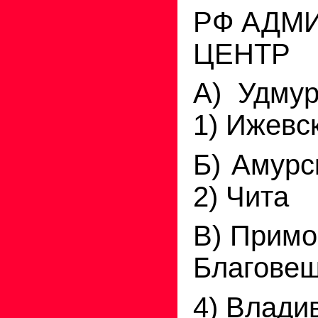
РФ АДМ
ЦЕНТР
А) Удмур
1) Ижевс
Б) Аму
2) Чита
В) Прим
Благове
4) Влади