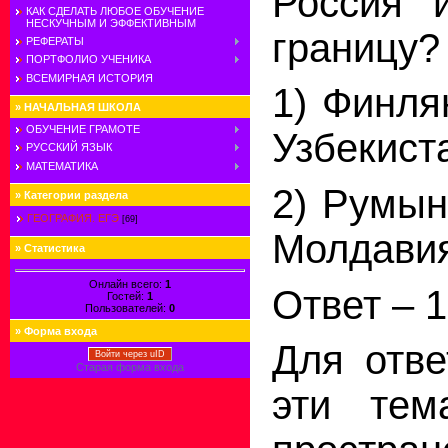
Россия 
КАК СДЕЛАТЬ ЛЮБОЕ ОБУЧЕНИЕ
НЕСКУЧНЫМ И ЭФФЕКТИВНЫМ
границу?
РЕФЕРАТЫ
ПОРТФОЛИО УЧЕНИКА
ВСЕМИРНАЯ ИСТОРИЯ
1) Финля
»
НАЧАЛЬНАЯ ШКОЛА
ОБУЧЕНИЕ ГРАМОТЕ
Узбекист
РУССКИЙ ЯЗЫК
МАТЕМАТИКА
2) Румы
»
Категории раздела
ГЕОГРАФИЯ. ЕГЭ
[69]
Молдавия
»
Статистика
Онлайн всего:
1
Ответ – 1
Гостей:
1
Пользователей:
0
»
Форма входа
Для отве
Войти через uID
Старая форма входа
эти тем