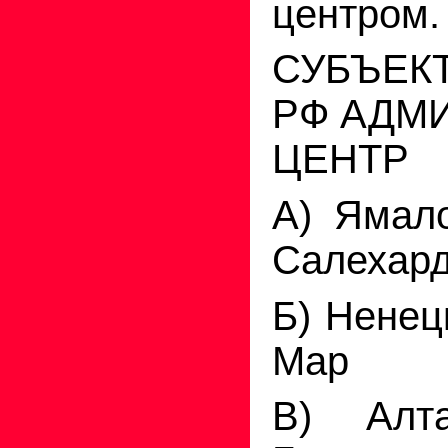
центром.
СУБЪЕК
РФ АДМ
ЦЕНТР
А) Ямал
Салехар
Б) Ненец
Мар
В) Алт