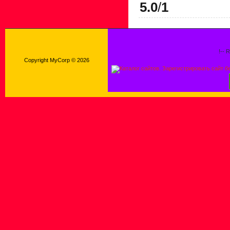
5.0
/
1
!-- 
Copyright MyCorp © 2026