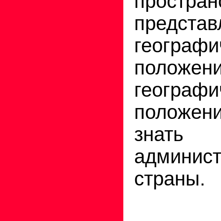
простран
представ
географи
положе
географи
положен
знать
админис
страны.