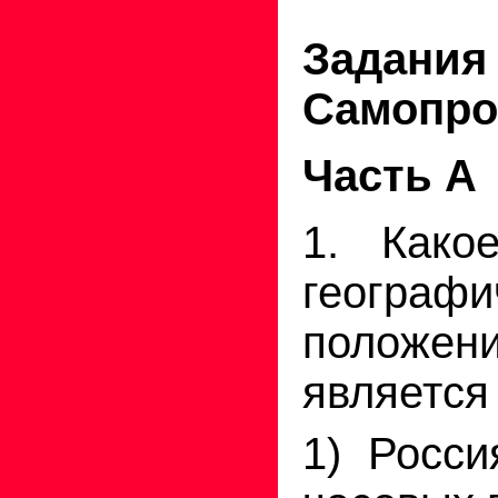
Зад
Самопро
Часть А
1. Како
географи
полож
является
1) Росси