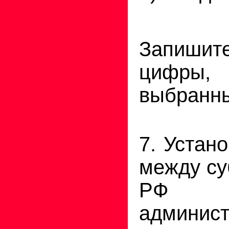
Запиши
цифры, 
выбранны
7. Устан
между су
РФ
админис