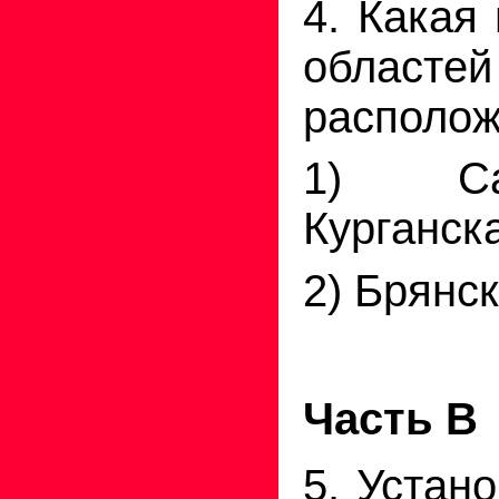
4. Какая
облас
располож
1) Са
Курганск
2) Брянск
Часть В
5. Устан