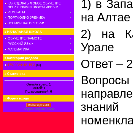
1) в Зап
КАК СДЕЛАТЬ ЛЮБОЕ ОБУЧЕНИЕ
НЕСКУЧНЫМ И ЭФФЕКТИВНЫМ
РЕФЕРАТЫ
на Алтае
ПОРТФОЛИО УЧЕНИКА
ВСЕМИРНАЯ ИСТОРИЯ
2) на К
»
НАЧАЛЬНАЯ ШКОЛА
ОБУЧЕНИЕ ГРАМОТЕ
Урале
РУССКИЙ ЯЗЫК
МАТЕМАТИКА
»
Категории раздела
Ответ – 2
ГЕОГРАФИЯ. ЕГЭ
[69]
»
Статистика
Вопро
Онлайн всего:
1
Гостей:
1
направле
Пользователей:
0
»
Форма входа
знани
Войти через uID
Старая форма входа
номенкла