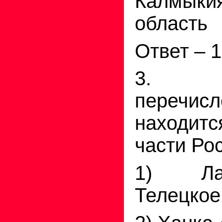
Калмыкия
область
Ответ – 1
3. К
перечи
находитс
части Ро
1) Ла
Телецкое