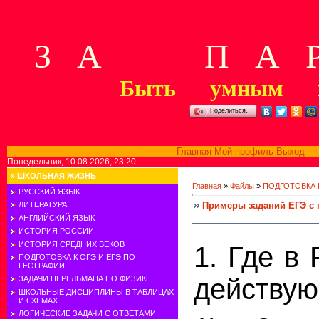
З А П А Р
Быть умным м
Поделиться…
Главная
Мой профиль
Выход
В
Понедельник, 10.08.2026, 23:20
»
ШКОЛЬНАЯ ЖИЗНЬ
Главная
»
Файлы
»
ПОДГОТОВКА К
РУССКИЙ ЯЗЫК
Примеры заданий ЕГЭ с
ЛИТЕРАТУРА
АНГЛИЙСКИЙ ЯЗЫК
ИСТОРИЯ РОССИИ
ИСТОРИЯ СРЕДНИХ ВЕКОВ
1. Где в
ПОДГОТОВКА К ОГЭ И ЕГЭ ПО
ГЕОГРАФИИ
действую
ЗАДАЧИ ПЕРЕЛЬМАНА ПО ФИЗИКЕ
ШКОЛЬНЫЕ ДИСЦИПЛИНЫ В ТАБЛИЦАХ
И СХЕМАХ
ЛОГИЧЕСКИЕ ЗАДАЧИ С ОТВЕТАМИ