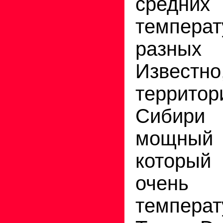
средн
темпера
разны
Известно
террито
Сибири
мощный
которы
очен
темпера