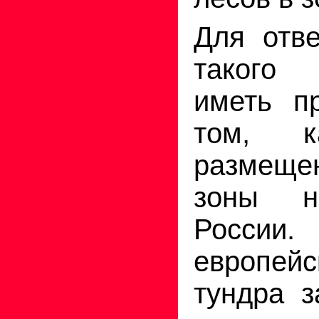
Для отв
такого 
иметь п
том, к
размеще
зоны н
России
европе
тундра з