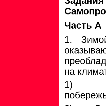
Зада
Самопро
Часть А
1. Зимо
оказыва
преобла
на клима
1) че
побережь