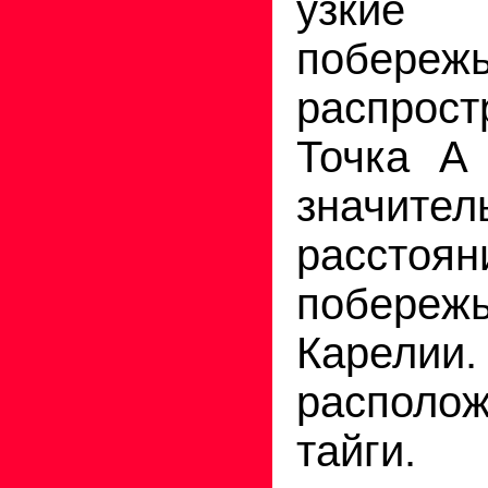
узки
побере
распрос
Точка А
значител
расс
побереж
Карелии
распол
тайги.