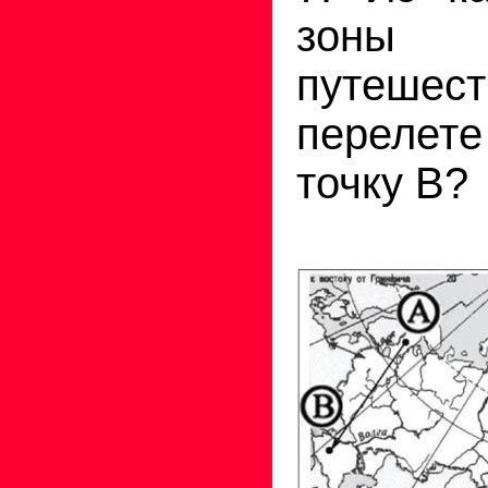
зоны п
путеше
перелет
точку В?