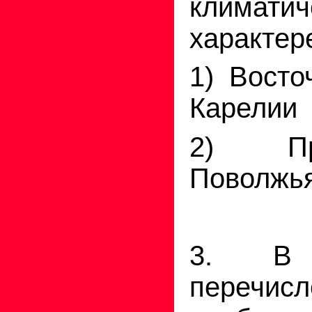
климати
характер
1) Восто
Карелии
2) Пр
Поволжь
3. В
перечисл