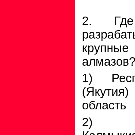
2. Гд
разрабат
крупные
алмазов
1) Рес
(Якутия
область
2) Р