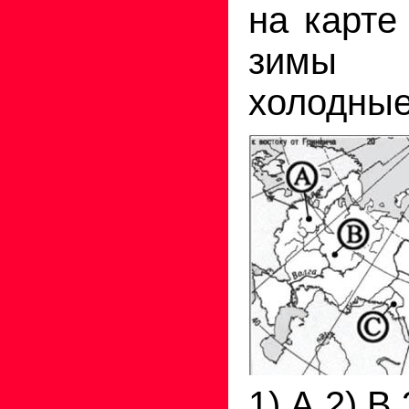
на карте
зимы
холодны
1) А 2) В 