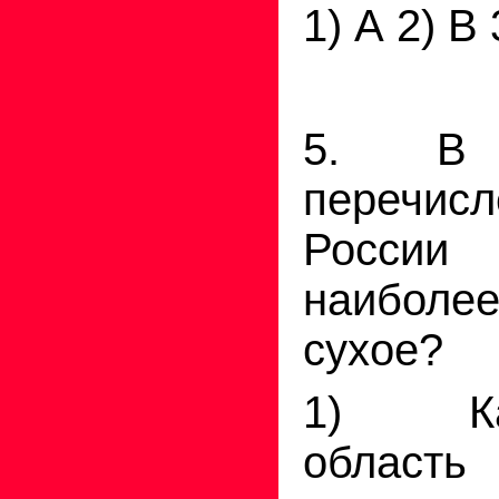
1) А 2) В 
5. В
перечисл
России
наибол
сухое?
1) Кал
область