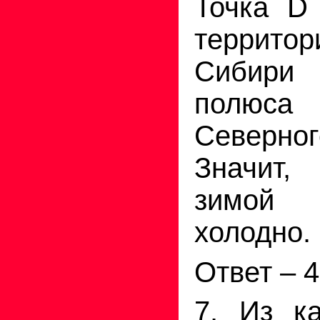
Точка D
террито
Сибири
полю
Северно
Значит
зимой
холодно.
Ответ – 4
7. Из к