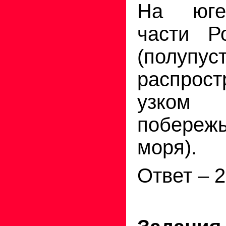
На юге
части Р
(полупус
распро
узко
побереж
моря).
Ответ – 2