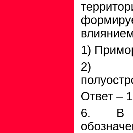
территор
форми
влиянием
1) Примо
2) К
полуостр
Ответ – 1
6. В
обознач