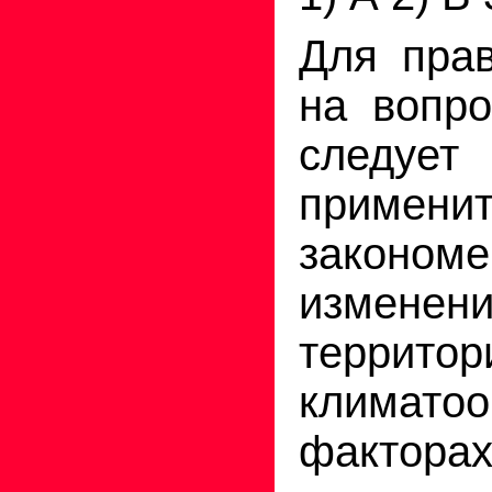
Для прав
на вопро
след
примен
закономе
изменен
террито
климато
факторах