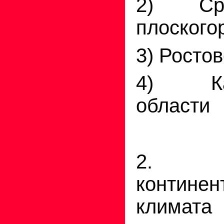
2) Сред
плоского
3) Росто
4) Кал
области
2.
контине
климат