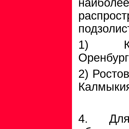
наибо
распрост
подзолис
1) К
Оренбург
2) Росто
Калмыки
4. Дл