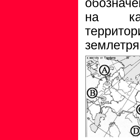
обознач
на ка
террито
землетря