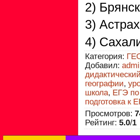
2) Брянс
3) Астра
4) Сахал
Категория
:
ГЕ
Добавил
:
admi
дидактический
географии
,
ур
школа
,
ЕГЭ по
подготовка к 
Просмотров
:
7
Рейтинг
:
5.0
/
1