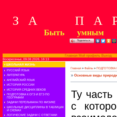
З А П А Р
Быть умным м
Поделиться…
Главная
Мой профиль
Выход
В
Воскресенье, 09.08.2026, 16:13
»
ШКОЛЬНАЯ ЖИЗНЬ
Главная
»
Файлы
»
ПОДГОТОВКА К
РУССКИЙ ЯЗЫК
Основные виды природн
ЛИТЕРАТУРА
АНГЛИЙСКИЙ ЯЗЫК
ИСТОРИЯ РОССИИ
ИСТОРИЯ СРЕДНИХ ВЕКОВ
Ту часть
ПОДГОТОВКА К ОГЭ И ЕГЭ ПО
ГЕОГРАФИИ
с которо
ЗАДАЧИ ПЕРЕЛЬМАНА ПО ФИЗИКЕ
ШКОЛЬНЫЕ ДИСЦИПЛИНЫ В ТАБЛИЦАХ
И СХЕМАХ
ЛОГИЧЕСКИЕ ЗАДАЧИ С ОТВЕТАМИ