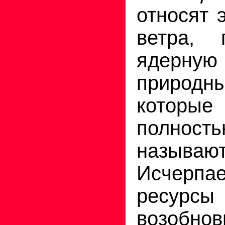
относят 
ветра, 
ядерн
природ
которы
полност
называю
Исчерпа
ресур
возобно