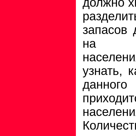
должно х
раздели
запасов 
на чи
населе
узнать, 
данно
приход
населени
Количес