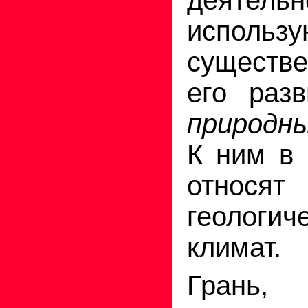
испол
существ
его разв
природн
К ним в 
относ
геологич
климат.
Грань,