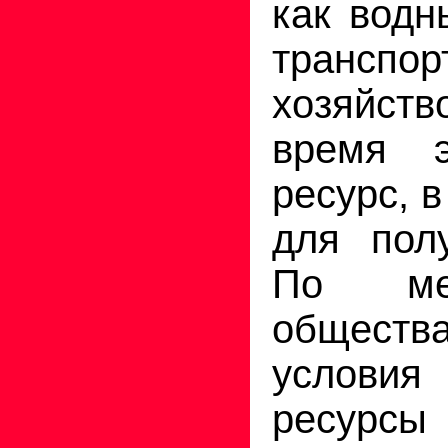
как водн
трансп
хозяйств
время 
ресурс, 
для полу
По ме
общест
услови
ресурсы