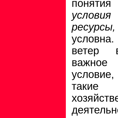
поня
условия
ресурсы,
условн
ветер 
важно
условие
такие
хозяйств
деятельн