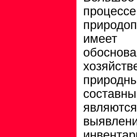
процессе
природоп
имее
обоснова
хозяйст
природны
составн
являют
выявлени
инвентар