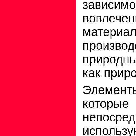
зависимо
вовле
материа
произво
природн
как прир
Элемен
которые
непосред
использу