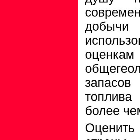
соврем
доб
исполь
оценкам
общегеол
запасов
топлива 
более чем
Оценить 