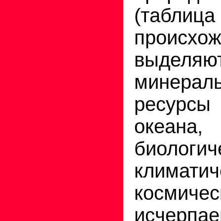
(табл
происхо
выделяю
минерал
ресур
океана
биологич
климатич
космичес
исчерпае