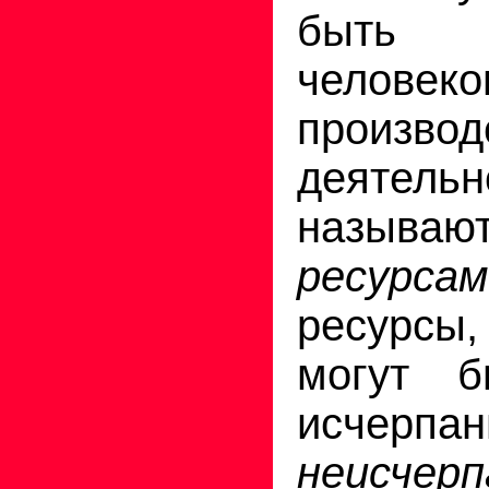
быть и
челов
производ
деятельн
называю
ресурсам
ресурс
могут б
исчерп
неисчер