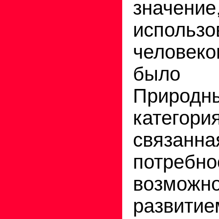
значение
использо
человеком
было н
Природ
категори
связанна
потре
возможно
развит