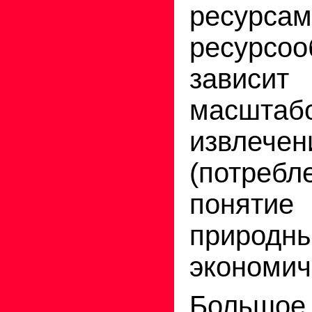
ресурсам
ресурсоо
завис
масш
извлечен
(потребл
поняти
природны
экономич
Большо