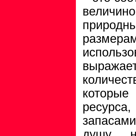
величино
природн
разм
исполь
выраж
количе
которые 
ресурс
запасами
душу н