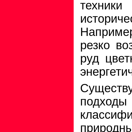
техник
историч
Наприме
резко во
руд цвет
энергети
Сущест
под
классиф
природ