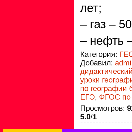
лет;
– газ – 50
– нефть –
Категория
:
ГЕ
Добавил
:
admi
дидактический
уроки географ
по географии 
ЕГЭ
,
ФГОС по 
Просмотров
:
9
5.0
/
1