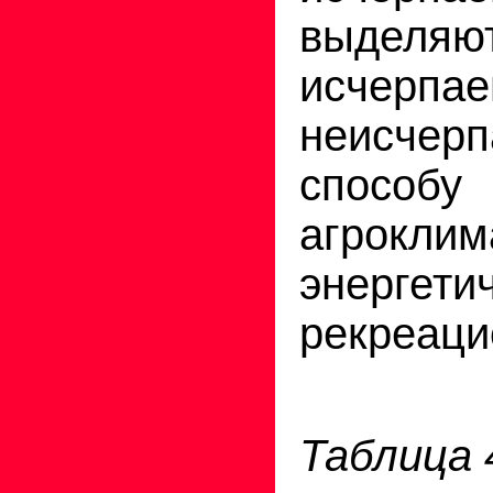
выделяю
исче
неисче
способу 
агроклим
энергети
рекреацио
Таблица 