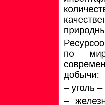
колич
качест
природны
Ресурсоо
по ми
соврем
добычи:
– уголь –
– желез