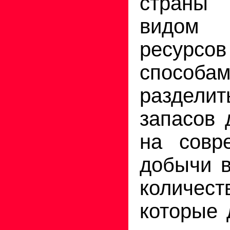
страны
видом
ресурсо
способ
раздел
запасов 
на совр
добычи в
количе
которые 