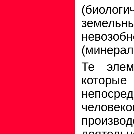
(биологи
земельн
невозоб
(минерал
Те элем
которые
непосред
челов
производ
деяте