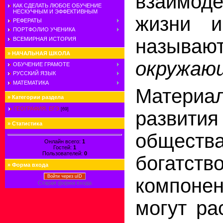
взаимоде
КАК СДЕЛАТЬ ЛЮБОЕ ОБУЧЕНИЕ
НЕСКУЧНЫМ И ЭФФЕКТИВНЫМ
жизни и
РЕФЕРАТЫ
ПОРТФОЛИО УЧЕНИКА
называю
ВСЕМИРНАЯ ИСТОРИЯ
»
НАЧАЛЬНАЯ ШКОЛА
окружаю
ОБУЧЕНИЕ ГРАМОТЕ
РУССКИЙ ЯЗЫК
МАТЕМАТИКА
Материа
»
Категории раздела
ГЕОГРАФИЯ. ЕГЭ
[69]
развития
»
Статистика
общест
Онлайн всего:
1
Гостей:
1
Пользователей:
0
богатств
»
Форма входа
Войти через uID
компон
Старая форма входа
могут ра