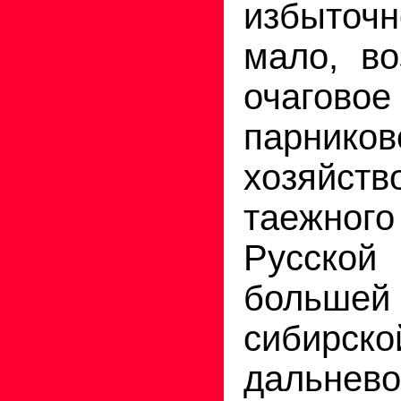
избыточ
мало, в
очаговое
парников
хозяйств
таежно
Русско
больш
сиби
дальнево