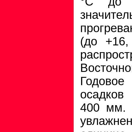
°С до 
значите
прогрев
(до +16,
распро
Восточ
Годовое
осадков
400 мм.
увлажне