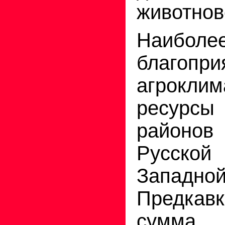
животнов
Наиболе
благопри
агроклим
ресурс
районов
Русской 
Западн
Предкав
сумма