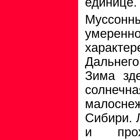
единице.
Муссон
умерен
харак
Дальне
Зима зде
солн
малосне
Сибири. 
и прох