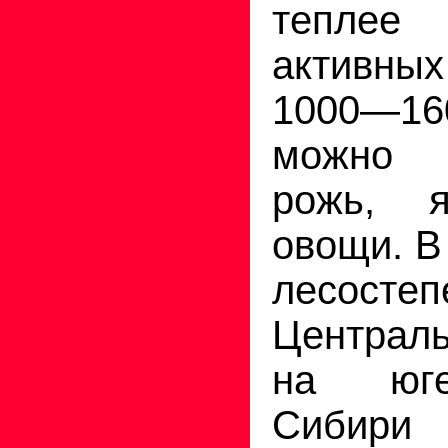
тепле
активны
1000—1
можно 
рожь, я
овощи. В
лесо
Централ
на юге
Сибири