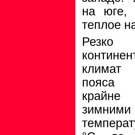
на юге, 
теплое н
Резко
континен
климат
пояса 
крайн
зимними
температ