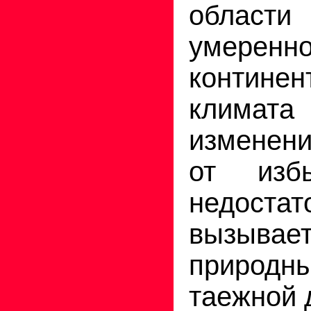
области
умеренно
континен
климата
изменени
от изб
недоста
вызыв
природ
таежной 