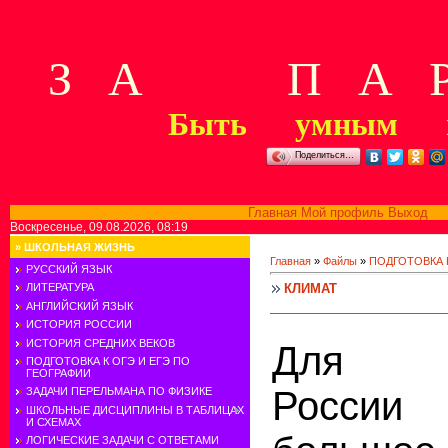
З А П А Р
Быть умным м
Поделиться…
Главная
Мой профиль
Выход
В
Воскресенье, 09.08.2026, 08:19
»
ШКОЛЬНАЯ ЖИЗНЬ
Главная
»
Файлы
»
ПОДГОТОВКА К
РУССКИЙ ЯЗЫК
КЛИМАТ
ЛИТЕРАТУРА
АНГЛИЙСКИЙ ЯЗЫК
ИСТОРИЯ РОССИИ
ИСТОРИЯ СРЕДНИХ ВЕКОВ
Для т
ПОДГОТОВКА К ОГЭ И ЕГЭ ПО
ГЕОГРАФИИ
России
ЗАДАЧИ ПЕРЕЛЬМАНА ПО ФИЗИКЕ
ШКОЛЬНЫЕ ДИСЦИПЛИНЫ В ТАБЛИЦАХ
И СХЕМАХ
ЛОГИЧЕСКИЕ ЗАДАЧИ С ОТВЕТАМИ