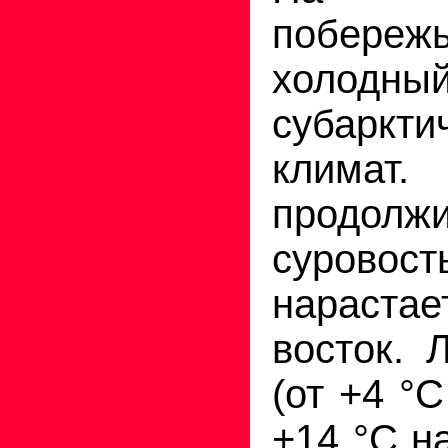
побереж
холодны
субаркти
климат.
продолжи
суро
нарастае
восток. 
(от +4 °
+14 °С н