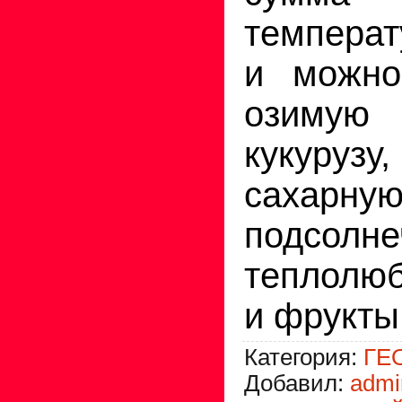
температ
и можно
озимую
кукур
сахарн
подсолне
теплолю
и фрукты
Категория
:
ГЕ
Добавил
:
admi