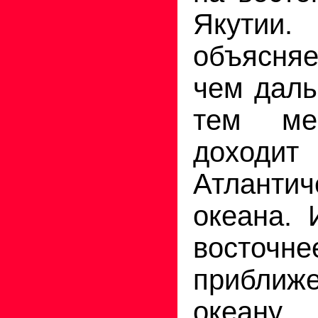
Якут
объясняе
чем даль
тем ме
дохо
Атлантич
океана. 
восточн
приближе
океану,