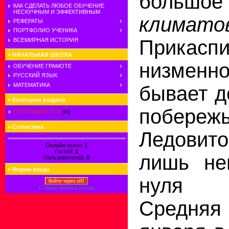
большо
КАК СДЕЛАТЬ ЛЮБОЕ ОБУЧЕНИЕ
НЕСКУЧНЫМ И ЭФФЕКТИВНЫМ
климато
РЕФЕРАТЫ
ПОРТФОЛИО УЧЕНИКА
Прикаспи
ВСЕМИРНАЯ ИСТОРИЯ
»
НАЧАЛЬНАЯ ШКОЛА
низмен
ОБУЧЕНИЕ ГРАМОТЕ
РУССКИЙ ЯЗЫК
МАТЕМАТИКА
бывает д
»
Категории раздела
побереж
ГЕОГРАФИЯ. ЕГЭ
[69]
»
Статистика
Ледови
Онлайн всего:
1
Гостей:
1
лишь не
Пользователей:
0
»
Форма входа
нуля 
Войти через uID
Старая форма входа
Средняя