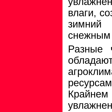
увлажнен
влаги, с
зимни
снежным 
Разные 
облада
агроклим
ресур
Крайнем
увлажне