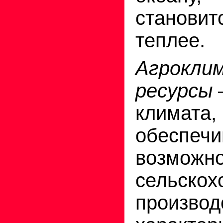
становит
теплее.
Агрокли
ресурсы
–
климата,
обеспеч
возможно
сельскох
произв