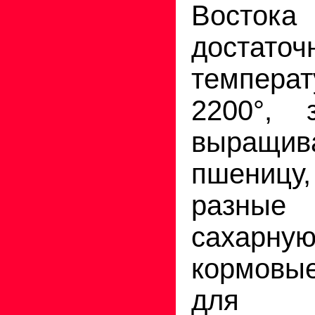
Востока
достаточ
температ
2200°, 
выращи
пшеницу, 
разны
сахарн
кормов
для