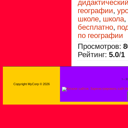
дидактический
географии
,
ур
школе
,
школа
,
бесплатно
,
по
по географии
Просмотров
:
8
Рейтинг
:
5.0
/
1
!-- 
Copyright MyCorp © 2026