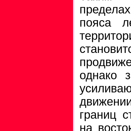
предела
пояса л
террит
станови
продвиж
однако 
усилив
движении
границ с
на восто