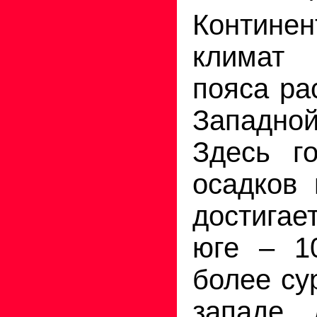
Континен
климат
пояса ра
Западн
Здесь г
осадков 
достигае
юге – 1
более су
западе. 