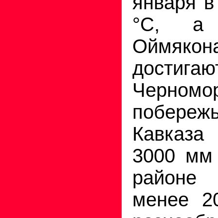
января в
°С, а
Оймяко
достигаю
Черномо
побереж
Кавказа
3000 мм 
районе 
менее 2