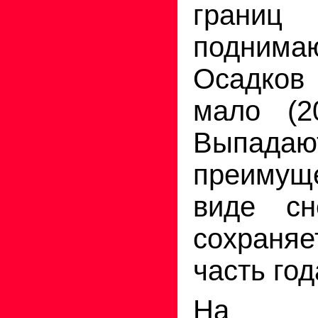
гран
поднимаю
Осадко
мало (2
Выпа
преиму
виде сн
сохраня
часть год
На с