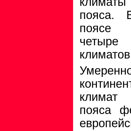
климаты
пояса. 
поясе 
четыр
климатов
Умеренно
континен
климат
пояса ф
европе