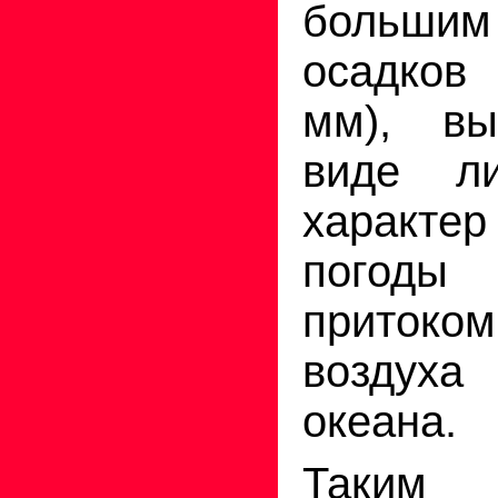
большим
осадков
мм), в
виде ли
характ
погоды
приток
воздух
океана.
Таким 