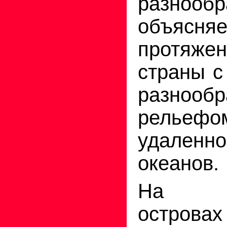
разнообр
объясня
протяже
страны с
разнооб
рельеф
удален
океанов.
На ар
острова