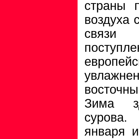
страны 
воздуха 
связ
поступле
европе
увлажнен
восточ
Зима з
сурова.
января и