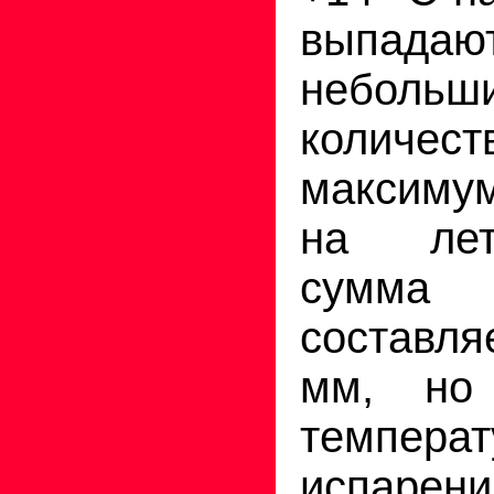
выпадают
небольш
количе
максиму
на лет
сумма
составл
мм, но
температ
испарен