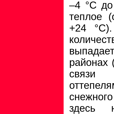
–4 °С до
теплое (
+24 °С)
количес
выпадае
районах 
связи 
оттепел
снежно
здесь 