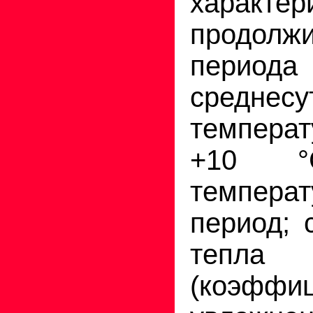
характер
продолж
пери
среднесу
темпер
+10 °
темпера
период; 
тепла
(коэффи