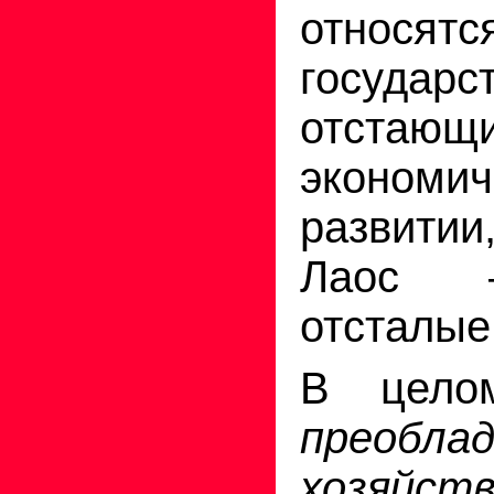
отно
государс
отст
экономич
развити
Лаос 
отсталые
В цело
преобла
хозяйст