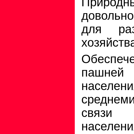
Природ
довольно
для раз
хозяйств
Обеспече
пашне
насел
средне
связи
насел