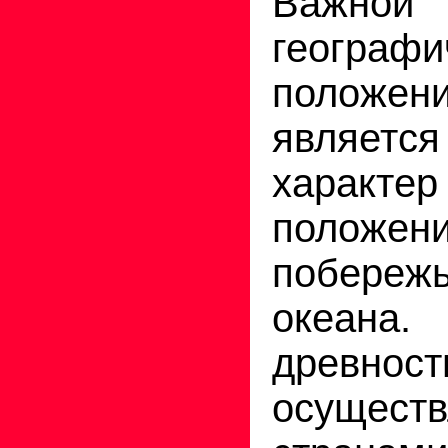
Важно
географи
положе
являетс
характер
поло
побереж
океана
древнос
осуществ