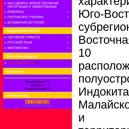
характе
КАК СДЕЛАТЬ ЛЮБОЕ ОБУЧЕНИЕ
НЕСКУЧНЫМ И ЭФФЕКТИВНЫМ
Юго-Вост
РЕФЕРАТЫ
ПОРТФОЛИО УЧЕНИКА
субре
ВСЕМИРНАЯ ИСТОРИЯ
»
НАЧАЛЬНАЯ ШКОЛА
Восточна
ОБУЧЕНИЕ ГРАМОТЕ
РУССКИЙ ЯЗЫК
МАТЕМАТИКА
10 го
»
Категории раздела
распол
ГЕОГРАФИЯ. ЕГЭ
[69]
»
Статистика
полуостр
Онлайн всего:
1
Гостей:
1
Индокит
Пользователей:
0
»
Форма входа
Малайско
Войти через uID
Старая форма входа
и при