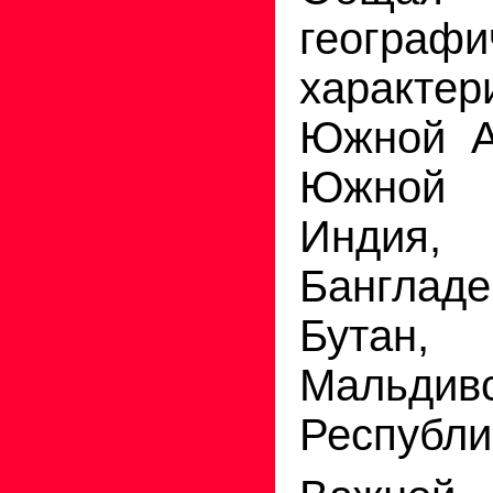
географи
характе
Южной А
Южной 
Индия,
Бангла
Бутан,
Мальдив
Республи