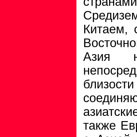
странами
Средизе
Китаем, 
Восточно
Азия н
непосред
близост
соеди
азиатск
также Ев