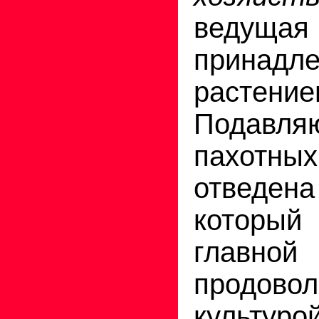
веду
принадл
растение
Подавл
пахот
отведе
которы
главной
продовол
культуро