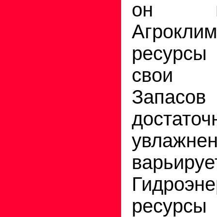
он н
Агроклим
ресурсы
свои о
Запасов
достат
увлажн
варьируе
Гидроэне
ресурсы