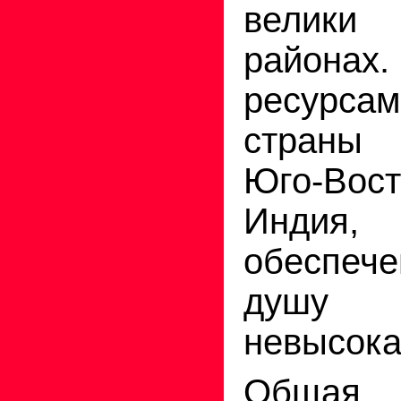
велик
района
ресурс
страны 
Юго-Вос
Инди
обеспече
душу 
невысока
Общая 