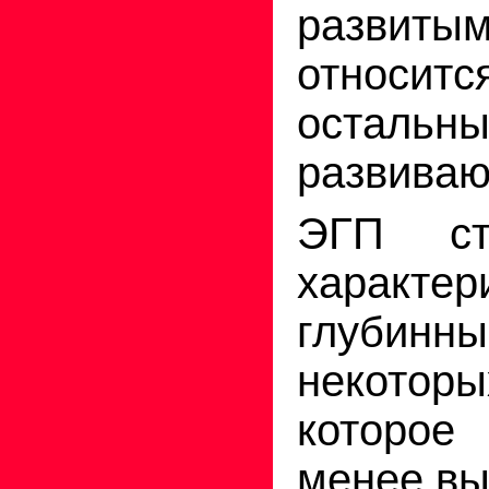
развит
относи
остальн
развива
ЭГП ст
характер
глубинн
некото
которое
менее вы