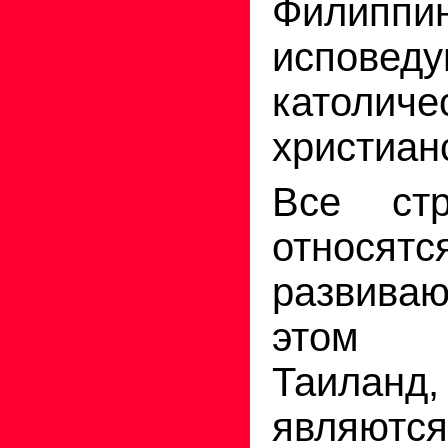
Филиппи
исповеду
католиче
христиан
Все стр
отно
развива
этом 
Таилан
являю