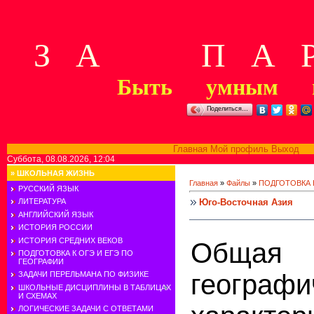
З А П А Р
Быть умным м
Поделиться…
Главная
Мой профиль
Выход
В
Суббота, 08.08.2026, 12:04
»
ШКОЛЬНАЯ ЖИЗНЬ
Главная
»
Файлы
»
ПОДГОТОВКА К
РУССКИЙ ЯЗЫК
Юго-Восточная Азия
ЛИТЕРАТУРА
АНГЛИЙСКИЙ ЯЗЫК
ИСТОРИЯ РОССИИ
ИСТОРИЯ СРЕДНИХ ВЕКОВ
Общая 
ПОДГОТОВКА К ОГЭ И ЕГЭ ПО
ГЕОГРАФИИ
географи
ЗАДАЧИ ПЕРЕЛЬМАНА ПО ФИЗИКЕ
ШКОЛЬНЫЕ ДИСЦИПЛИНЫ В ТАБЛИЦАХ
И СХЕМАХ
ЛОГИЧЕСКИЕ ЗАДАЧИ С ОТВЕТАМИ