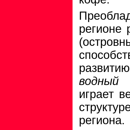
Преоб
регионе 
(островн
способст
развитию
водный
играет в
структу
региона.