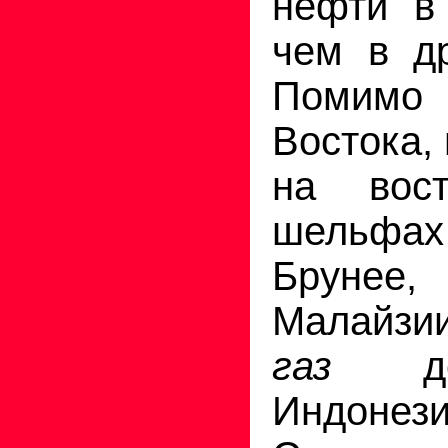
нефти в
чем в др
Помим
Востока,
на вос
шельфах
Бруне
Малайз
газ
до
Индон