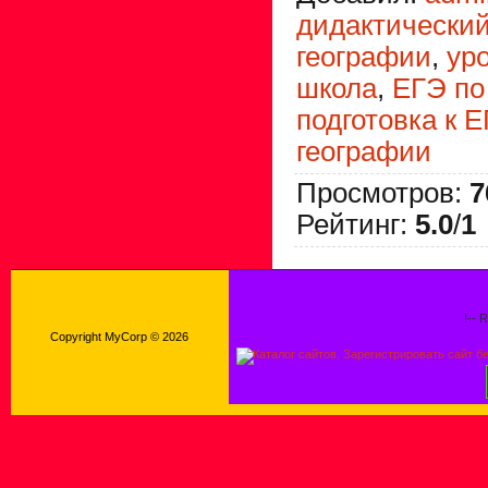
дидактический
географии
,
ур
школа
,
ЕГЭ по
подготовка к 
географии
Просмотров
:
7
Рейтинг
:
5.0
/
1
!-- 
Copyright MyCorp © 2026