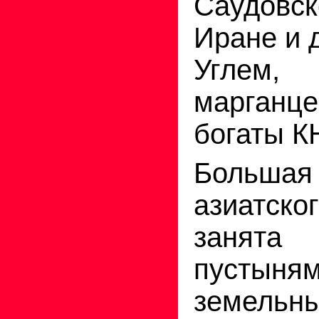
Саудовс
Иране и 
Углем,
марганц
богаты К
Больш
азиатск
занят
пустыня
земельн