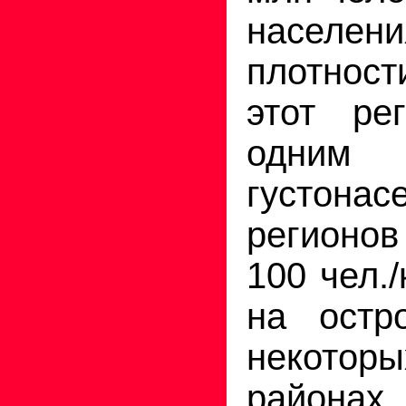
населен
плотнос
этот ре
одним
густонас
регионо
100 чел.
на остр
некото
района