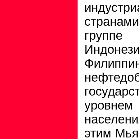
индустр
странам
группе
Индо
Филиппи
нефтедо
государс
уровнем
населен
этим Мья