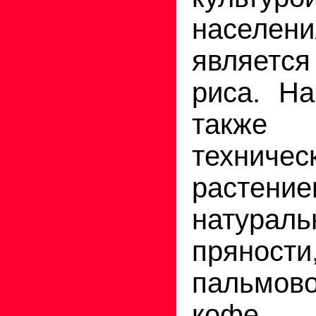
населен
являетс
риса. На
также
техничес
растение
натурал
пряно
пальмо
кофе.