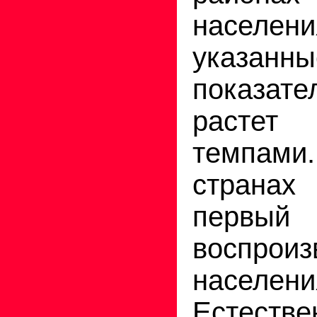
населен
указа
показате
расте
темпам
странах
пер
воспроиз
населени
Естеств