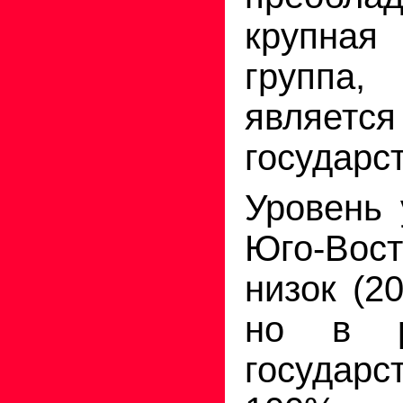
крупная
группа,
является
государс
Уровень 
Юго-Вос
низок (2
но в р
госуд