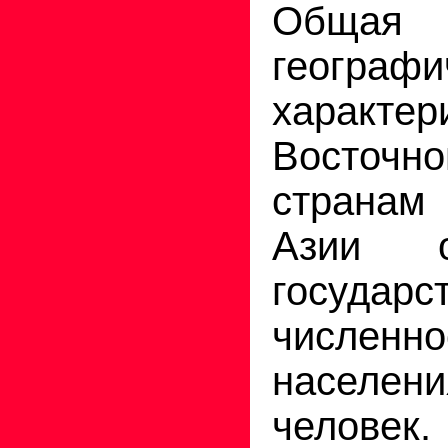
Общая 
географи
характе
Восточ
страна
Азии о
государ
численно
населен
человек