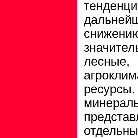
тенд
дальней
снижен
значите
лесные,
агроклим
ресур
минерал
представ
отдельны