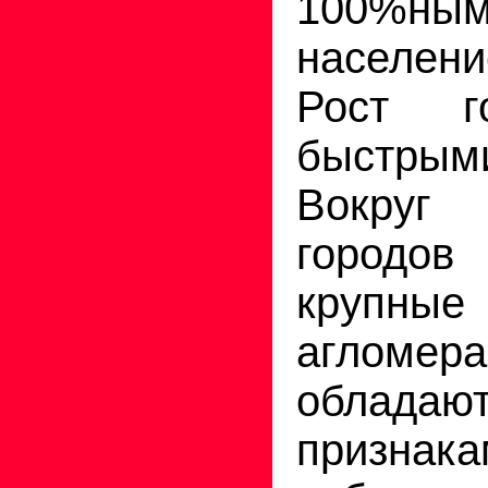
100%ны
населени
Рост г
быстры
Вокруг
городо
крупны
агломе
облад
признак