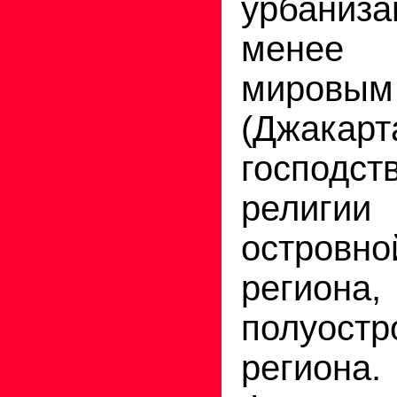
урбаниз
менее 
миров
(Джакарт
господ
религи
остро
региона
полуост
реги