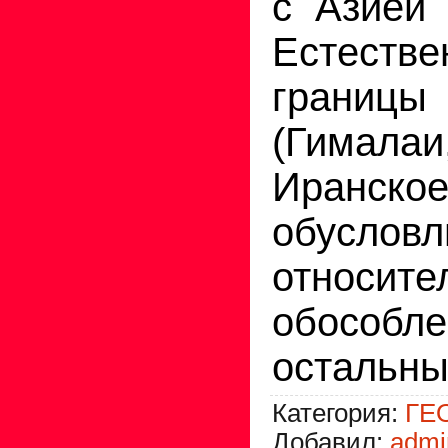
с Азией 
Естеств
грани
(Гимала
Иранск
обусло
относите
обособ
остальны
Категория
:
ГЕ
Добавил
:
admi