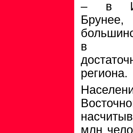
– в И
Брунее
большинс
в кол
достато
региона.
Насел
Восто
насчитыв
млн чело