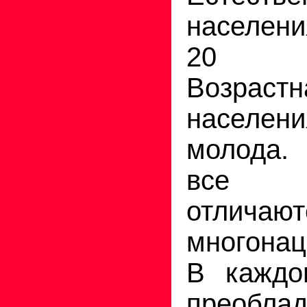
населен
20 п
Возраст
населен
молода.
все г
отличают
многонац
В каждо
преобла