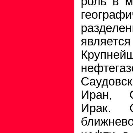
роль в 
географи
раздел
явля
Крупней
нефтегаз
Саудовс
Иран, О
Ирак. С
ближнево