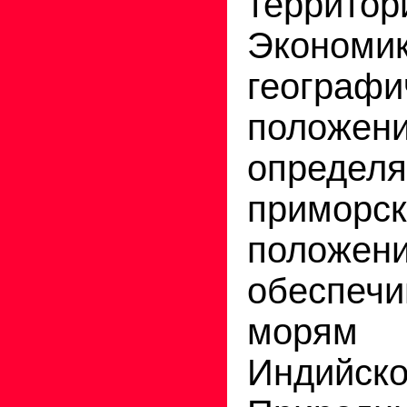
территор
Экономик
географи
положен
определя
приморс
положен
обеспеч
морям
Индийск