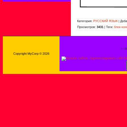
Категория
:
РУССКИЙ ЯЗЫК
|
Доб
Просмотров
:
3431
|
Теги
:
блок-кон
!-- 
Copyright MyCorp © 2026