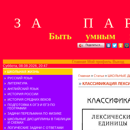
З А П А Р
Быть умным м
Поделиться…
Главная
Мой профиль
Выход
В
Суббота, 08.08.2026, 20:47
»
ШКОЛЬНАЯ ЖИЗНЬ
Главная
»
Статьи
»
ШКОЛЬНЫЕ Д
РУССКИЙ ЯЗЫК
КЛАССИФИКАЦИЯ ЛЕКСИ
ЛИТЕРАТУРА
АНГЛИЙСКИЙ ЯЗЫК
ИСТОРИЯ РОССИИ
ИСТОРИЯ СРЕДНИХ ВЕКОВ
ПОДГОТОВКА К ОГЭ И ЕГЭ ПО
ГЕОГРАФИИ
ЗАДАЧИ ПЕРЕЛЬМАНА ПО ФИЗИКЕ
ШКОЛЬНЫЕ ДИСЦИПЛИНЫ В ТАБЛИЦАХ
И СХЕМАХ
ЛОГИЧЕСКИЕ ЗАДАЧИ С ОТВЕТАМИ