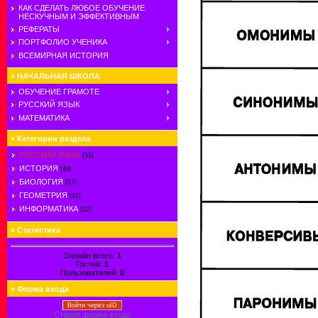
КАК СДЕЛАТЬ ЛЮБОЕ ОБУЧЕНИЕ
НЕСКУЧНЫМ И ЭФФЕКТИВНЫМ
РЕФЕРАТЫ
ПОРТФОЛИО УЧЕНИКА
ВСЕМИРНАЯ ИСТОРИЯ
»
НАЧАЛЬНАЯ ШКОЛА
ОБУЧЕНИЕ ГРАМОТЕ
РУССКИЙ ЯЗЫК
МАТЕМАТИКА
»
Категории раздела
РУССКИЙ ЯЗЫК
[53]
ИСТОРИЯ
[49]
БИОЛОГИЯ
[57]
ГЕОМЕТРИЯ
[21]
ИНФОРМАТИКА
[52]
»
Статистика
Онлайн всего:
1
Гостей:
1
Пользователей:
0
»
Форма входа
Войти через uID
Старая форма входа