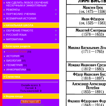
КАК СДЕЛАТЬ ЛЮБОЕ ОБУЧЕНИЕ
НЕСКУЧНЫМ И ЭФФЕКТИВНЫМ
РЕФЕРАТЫ
ПОРТФОЛИО УЧЕНИКА
ВСЕМИРНАЯ ИСТОРИЯ
»
НАЧАЛЬНАЯ ШКОЛА
ОБУЧЕНИЕ ГРАМОТЕ
РУССКИЙ ЯЗЫК
МАТЕМАТИКА
»
Категории раздела
РУССКИЙ ЯЗЫК
[53]
ИСТОРИЯ
[49]
БИОЛОГИЯ
[57]
ГЕОМЕТРИЯ
[21]
ИНФОРМАТИКА
[52]
»
Статистика
Онлайн всего:
1
Гостей:
1
Пользователей:
0
»
Форма входа
Войти через uID
Старая форма входа