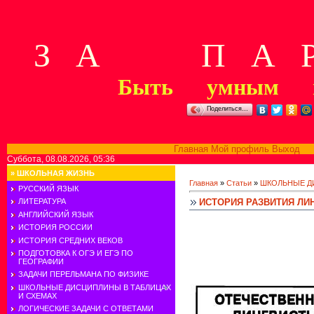
З А П А Р
Быть умным м
Поделиться…
Главная
Мой профиль
Выход
В
Суббота, 08.08.2026, 05:36
»
ШКОЛЬНАЯ ЖИЗНЬ
Главная
»
Статьи
»
ШКОЛЬНЫЕ Д
РУССКИЙ ЯЗЫК
ИСТОРИЯ РАЗВИТИЯ ЛИ
ЛИТЕРАТУРА
АНГЛИЙСКИЙ ЯЗЫК
ИСТОРИЯ РОССИИ
ИСТОРИЯ СРЕДНИХ ВЕКОВ
ПОДГОТОВКА К ОГЭ И ЕГЭ ПО
ГЕОГРАФИИ
ЗАДАЧИ ПЕРЕЛЬМАНА ПО ФИЗИКЕ
ШКОЛЬНЫЕ ДИСЦИПЛИНЫ В ТАБЛИЦАХ
И СХЕМАХ
ЛОГИЧЕСКИЕ ЗАДАЧИ С ОТВЕТАМИ