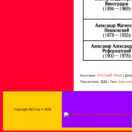
Категория
:
РУССКИЙ ЯЗЫК
|
Доб
Просмотров
:
1121
|
Теги
:
блок-кон
!-- 
Copyright MyCorp © 2026