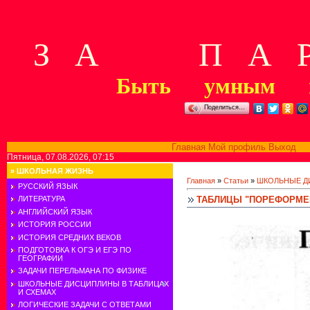
З А П А Р
Быть умным м
Поделиться…
Главная
Мой профиль
Выход
В
Пятница, 07.08.2026, 07:15
»
ШКОЛЬНАЯ ЖИЗНЬ
Главная
»
Статьи
»
ШКОЛЬНЫЕ Д
РУССКИЙ ЯЗЫК
ТАБЛИЦЫ "ПОРЕФОРМЕН
ЛИТЕРАТУРА
АНГЛИЙСКИЙ ЯЗЫК
ИСТОРИЯ РОССИИ
ИСТОРИЯ СРЕДНИХ ВЕКОВ
ПОДГОТОВКА К ОГЭ И ЕГЭ ПО
ГЕОГРАФИИ
ЗАДАЧИ ПЕРЕЛЬМАНА ПО ФИЗИКЕ
ШКОЛЬНЫЕ ДИСЦИПЛИНЫ В ТАБЛИЦАХ
И СХЕМАХ
ЛОГИЧЕСКИЕ ЗАДАЧИ С ОТВЕТАМИ