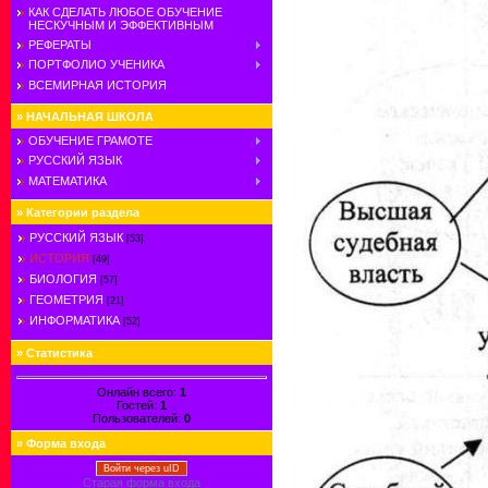
КАК СДЕЛАТЬ ЛЮБОЕ ОБУЧЕНИЕ
НЕСКУЧНЫМ И ЭФФЕКТИВНЫМ
РЕФЕРАТЫ
ПОРТФОЛИО УЧЕНИКА
ВСЕМИРНАЯ ИСТОРИЯ
»
НАЧАЛЬНАЯ ШКОЛА
ОБУЧЕНИЕ ГРАМОТЕ
РУССКИЙ ЯЗЫК
МАТЕМАТИКА
»
Категории раздела
РУССКИЙ ЯЗЫК
[53]
ИСТОРИЯ
[49]
БИОЛОГИЯ
[57]
ГЕОМЕТРИЯ
[21]
ИНФОРМАТИКА
[52]
»
Статистика
Онлайн всего:
1
Гостей:
1
Пользователей:
0
»
Форма входа
Войти через uID
Старая форма входа