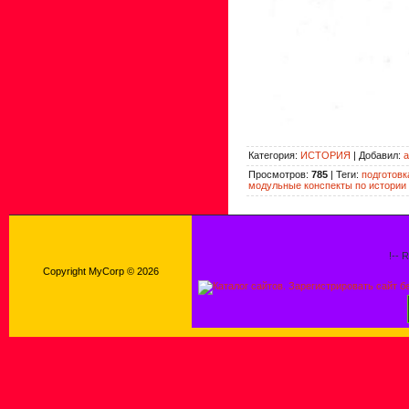
Категория
:
ИСТОРИЯ
|
Добавил
:
a
Просмотров
:
785
|
Теги
:
подготовк
модульные конспекты по истории
!-- 
Copyright MyCorp © 2026