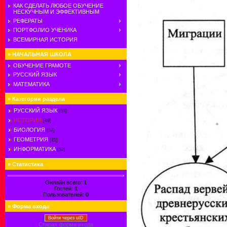
КАК СДЕЛАТЬ ЛЮБОЕ ОБУЧЕНИЕ
НЕСКУЧНЫМ И ЭФФЕКТИВНЫМ
РЕФЕРАТЫ
ПОРТФОЛИО УЧЕНИКА
ВСЕМИРНАЯ ИСТОРИЯ
»
НАЧАЛЬНАЯ ШКОЛА
ОБУЧЕНИЕ ГРАМОТЕ
РУССКИЙ ЯЗЫК
МАТЕМАТИКА
»
Категории раздела
РУССКИЙ ЯЗЫК
[53]
ИСТОРИЯ
[49]
БИОЛОГИЯ
[57]
ГЕОМЕТРИЯ
[21]
ИНФОРМАТИКА
[52]
»
Статистика
Онлайн всего:
1
Гостей:
1
Пользователей:
0
»
Форма входа
Войти через uID
Старая форма входа