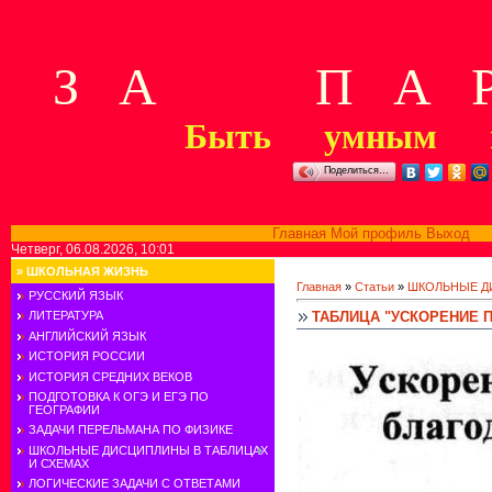
З А П А Р
Быть умным м
Поделиться…
Главная
Мой профиль
Выход
В
Четверг, 06.08.2026, 10:01
»
ШКОЛЬНАЯ ЖИЗНЬ
Главная
»
Статьи
»
ШКОЛЬНЫЕ Д
РУССКИЙ ЯЗЫК
ТАБЛИЦА "УСКОРЕНИЕ 
ЛИТЕРАТУРА
АНГЛИЙСКИЙ ЯЗЫК
ИСТОРИЯ РОССИИ
ИСТОРИЯ СРЕДНИХ ВЕКОВ
ПОДГОТОВКА К ОГЭ И ЕГЭ ПО
ГЕОГРАФИИ
ЗАДАЧИ ПЕРЕЛЬМАНА ПО ФИЗИКЕ
ШКОЛЬНЫЕ ДИСЦИПЛИНЫ В ТАБЛИЦАХ
И СХЕМАХ
ЛОГИЧЕСКИЕ ЗАДАЧИ С ОТВЕТАМИ