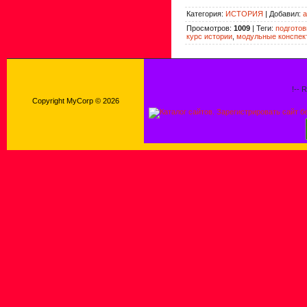
Категория
:
ИСТОРИЯ
|
Добавил
:
a
Просмотров
:
1009
|
Теги
:
подготов
курс истории
,
модульные конспек
!-- 
Copyright MyCorp © 2026