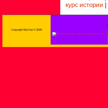
курс истории
!-- 
Copyright MyCorp © 2026