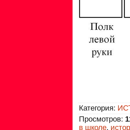
Категория
:
ИС
Просмотров
:
1
в школе
,
истор