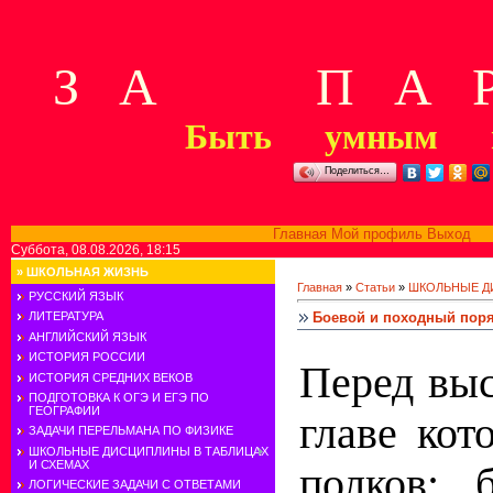
З А П А Р
Быть умным м
Поделиться…
Главная
Мой профиль
Выход
В
Суббота, 08.08.2026, 18:15
»
ШКОЛЬНАЯ ЖИЗНЬ
Главная
»
Статьи
»
ШКОЛЬНЫЕ Д
РУССКИЙ ЯЗЫК
Боевой и походный порядо
ЛИТЕРАТУРА
АНГЛИЙСКИЙ ЯЗЫК
ИСТОРИЯ РОССИИ
Перед выс
ИСТОРИЯ СРЕДНИХ ВЕКОВ
ПОДГОТОВКА К ОГЭ И ЕГЭ ПО
ГЕОГРАФИИ
главе кот
ЗАДАЧИ ПЕРЕЛЬМАНА ПО ФИЗИКЕ
ШКОЛЬНЫЕ ДИСЦИПЛИНЫ В ТАБЛИЦАХ
И СХЕМАХ
полков: 
ЛОГИЧЕСКИЕ ЗАДАЧИ С ОТВЕТАМИ