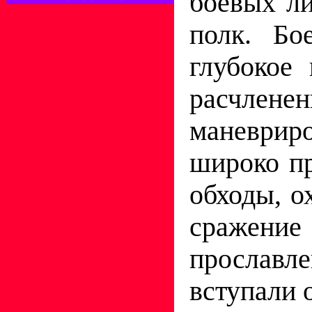
боевых ли
полк. Бо
глубокое
расчлен
маневриро
широко пр
обходы, о
сражени
прославле
вступали 