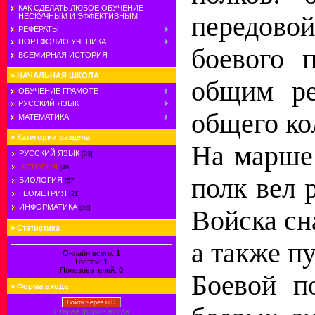
КАК СДЕЛАТЬ ЛЮБОЕ ОБУЧЕНИЕ
передово
НЕСКУЧНЫМ И ЭФФЕКТИВНЫМ
РЕФЕРАТЫ
ПОРТФОЛИО УЧЕНИКА
боевого 
ВСЕМИРНАЯ ИСТОРИЯ
»
НАЧАЛЬНАЯ ШКОЛА
общим ре
ОБУЧЕНИЕ ГРАМОТЕ
РУССКИЙ ЯЗЫК
общего ко
МАТЕМАТИКА
»
Категории раздела
На марше 
РУССКИЙ ЯЗЫК
[53]
ИСТОРИЯ
[49]
полк вел 
БИОЛОГИЯ
[57]
ГЕОМЕТРИЯ
[21]
ИНФОРМАТИКА
[52]
Войска сн
»
Статистика
а также п
Онлайн всего:
1
Гостей:
1
Пользователей:
0
Боевой п
»
Форма входа
Войти через uID
Старая форма входа