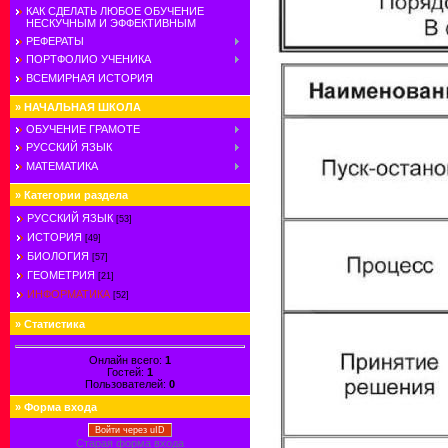
КАК СДЕЛАТЬ ЛЮБОЕ ОБУЧЕНИЕ
НЕСКУЧНЫМ И ЭФФЕКТИВНЫМ
РЕФЕРАТЫ
ПОРТФОЛИО УЧЕНИКА
ВСЕМИРНАЯ ИСТОРИЯ
»
НАЧАЛЬНАЯ ШКОЛА
ОБУЧЕНИЕ ГРАМОТЕ
РУССКИЙ ЯЗЫК
МАТЕМАТИКА
»
Категории раздела
РУССКИЙ ЯЗЫК
[53]
ИСТОРИЯ
[49]
БИОЛОГИЯ
[57]
ГЕОМЕТРИЯ
[21]
ИНФОРМАТИКА
[52]
»
Статистика
Онлайн всего:
1
Гостей:
1
Пользователей:
0
»
Форма входа
Войти через uID
Старая форма входа