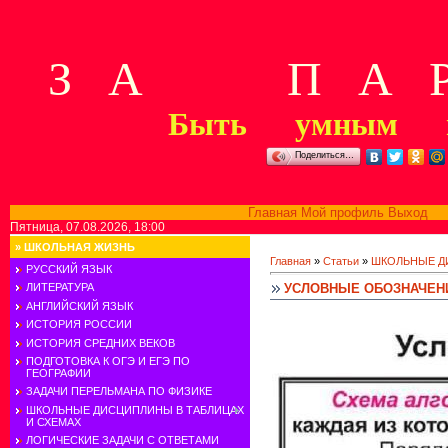
З А П А Р
Быть умным м
Поделиться…
Главная
Мой профиль
Выход
В
Пятница, 07.08.2026, 18:00
»
ШКОЛЬНАЯ ЖИЗНЬ
Главная
»
Статьи
»
ШКОЛЬНЫЕ Д
РУССКИЙ ЯЗЫК
УСЛОВНЫЕ ОБОЗНАЧЕНИ
ЛИТЕРАТУРА
АНГЛИЙСКИЙ ЯЗЫК
ИСТОРИЯ РОССИИ
ИСТОРИЯ СРЕДНИХ ВЕКОВ
ПОДГОТОВКА К ОГЭ И ЕГЭ ПО
ГЕОГРАФИИ
ЗАДАЧИ ПЕРЕЛЬМАНА ПО ФИЗИКЕ
ШКОЛЬНЫЕ ДИСЦИПЛИНЫ В ТАБЛИЦАХ
И СХЕМАХ
ЛОГИЧЕСКИЕ ЗАДАЧИ С ОТВЕТАМИ