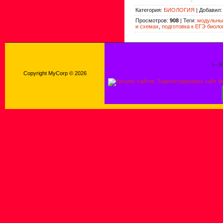
Категория
:
БИОЛОГИЯ
|
Добавил
Просмотров
:
908
|
Теги
:
модульные
и схемах
,
подготовка к ЕГЭ биоло
!-- 
Copyright MyCorp © 2026