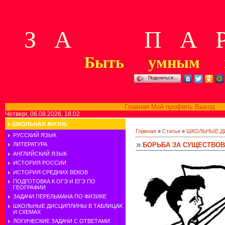
З А П А Р
Быть умным м
Поделиться…
Главная
Мой профиль
Выход
В
Четверг, 06.08.2026, 18:02
»
ШКОЛЬНАЯ ЖИЗНЬ
Главная
»
Статьи
»
ШКОЛЬНЫЕ Д
РУССКИЙ ЯЗЫК
БОРЬБА ЗА СУЩЕСТВОВ
ЛИТЕРАТУРА
АНГЛИЙСКИЙ ЯЗЫК
ИСТОРИЯ РОССИИ
ИСТОРИЯ СРЕДНИХ ВЕКОВ
ПОДГОТОВКА К ОГЭ И ЕГЭ ПО
ГЕОГРАФИИ
ЗАДАЧИ ПЕРЕЛЬМАНА ПО ФИЗИКЕ
ШКОЛЬНЫЕ ДИСЦИПЛИНЫ В ТАБЛИЦАХ
И СХЕМАХ
ЛОГИЧЕСКИЕ ЗАДАЧИ С ОТВЕТАМИ