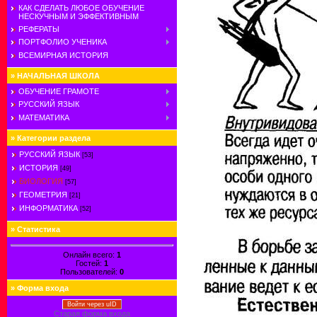
КАК СДЕЛАТЬ ЛЮБОЕ ОБУЧЕНИЕ
НЕСКУЧНЫМ И ЭФФЕКТИВНЫМ
РЕФЕРАТЫ
ПОРТФОЛИО УЧЕНИКА
ВСЕМИРНАЯ ИСТОРИЯ
»
НАЧАЛЬНАЯ ШКОЛА
ОБУЧЕНИЕ ГРАМОТЕ
РУССКИЙ ЯЗЫК
МАТЕМАТИКА
»
Категории раздела
РУССКИЙ ЯЗЫК
[53]
ИСТОРИЯ
[49]
БИОЛОГИЯ
[57]
ГЕОМЕТРИЯ
[21]
ИНФОРМАТИКА
[52]
»
Статистика
Онлайн всего:
1
Гостей:
1
Пользователей:
0
»
Форма входа
Войти через uID
Старая форма входа