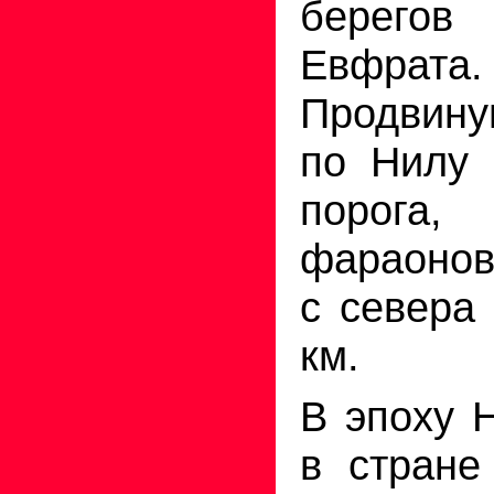
берего
Евфрата.
Продвин
по Нилу 
порога
фараонов
с севера
км.
В эпоху 
в стране