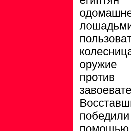
одомашн
лошадь
пользова
колесни
оружие
против
завоевате
Восстав
победили
помощ