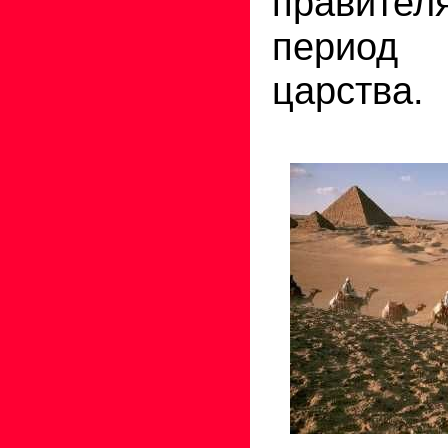
правител
период
царства.