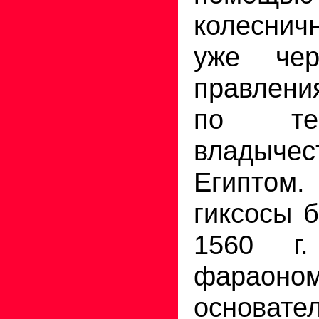
колеснич
уже че
правлен
по те
владыч
Египтом.
гиксосы 
1560 г
фараоно
основа