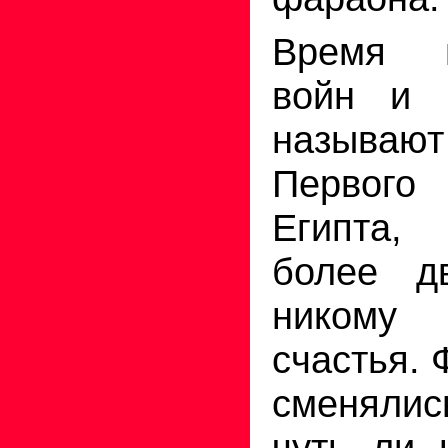
Время м
войн и с
называ
Первог
Египта, 
более д
никому 
счастья.
сменялис
чуть ли 