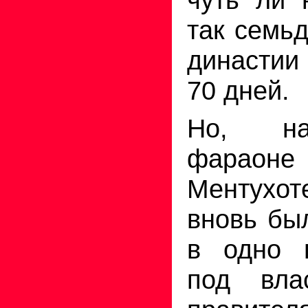
так семьд
династии
70 дней.
Но, на
фараоне
Ментухот
вновь бы
в одно г
под вла