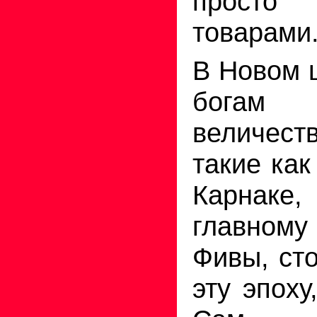
просто 
товарами
В Новом 
богам 
величест
такие как
Карнаке,
главному
Фивы, ст
эту эпоху