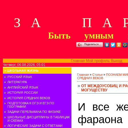
З А П А Р
Быть умным м
Поделиться…
Главная
Мой профиль
Выход
В
Четверг, 06.08.2026, 05:01
»
ШКОЛЬНАЯ ЖИЗНЬ
Главная
»
Статьи
»
ПОЗНАЕМ МИ
РУССКИЙ ЯЗЫК
СРЕДНИХ ВЕКОВ
ЛИТЕРАТУРА
ОТ МЕЖДОУСОБИЦ И РА
АНГЛИЙСКИЙ ЯЗЫК
МОГУЩЕСТВУ
ИСТОРИЯ РОССИИ
ИСТОРИЯ СРЕДНИХ ВЕКОВ
И все же
ПОДГОТОВКА К ОГЭ И ЕГЭ ПО
ГЕОГРАФИИ
ЗАДАЧИ ПЕРЕЛЬМАНА ПО ФИЗИКЕ
фараона
ШКОЛЬНЫЕ ДИСЦИПЛИНЫ В ТАБЛИЦАХ
И СХЕМАХ
ЛОГИЧЕСКИЕ ЗАДАЧИ С ОТВЕТАМИ