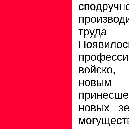
сподручн
производ
труда 
Появилос
професси
войско,
новым 
принесше
новых зе
могущес