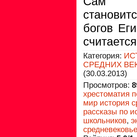
Сам 
становит
богов Ег
считается
Категория
:
ИС
СРЕДНИХ ВЕ
(30.03.2013)
Просмотров
:
8
хрестоматия п
мир история с
рассказы по и
школьников
,
э
средневековь