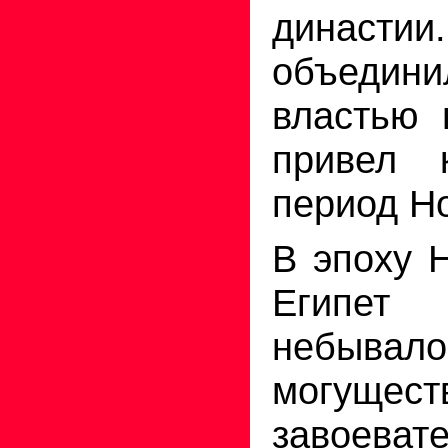
династии
объедин
властью 
привел 
период Но
В эпоху 
Египе
небывало
могущ
завоеват