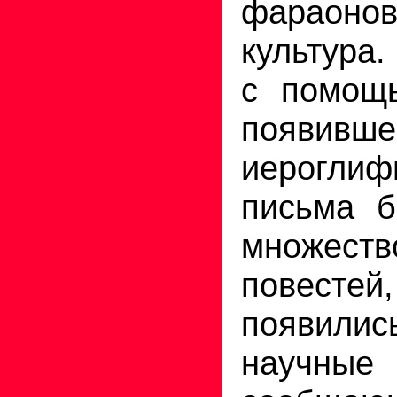
фараонов
культура.
с помощ
появивше
иероглиф
письма б
множес
повесте
появил
научны