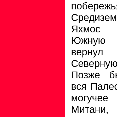
побережь
Средизе
Яхмос 
Южную 
вернул
Северн
Позже б
вся Пале
могуче
Митани,