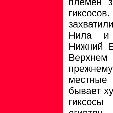
племен з
гиксос
захватил
Нила и
Нижний Е
Верхнем
прежне
местные
бывает ху
гиксосы
еги