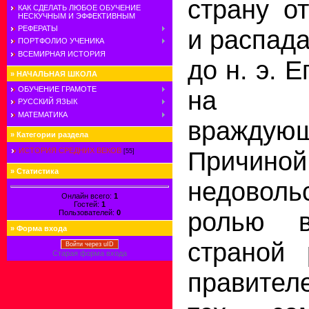
страну о
КАК СДЕЛАТЬ ЛЮБОЕ ОБУЧЕНИЕ
НЕСКУЧНЫМ И ЭФФЕКТИВНЫМ
РЕФЕРАТЫ
и распада
ПОРТФОЛИО УЧЕНИКА
ВСЕМИРНАЯ ИСТОРИЯ
до н. э. 
»
НАЧАЛЬНАЯ ШКОЛА
ОБУЧЕНИЕ ГРАМОТЕ
на о
РУССКИЙ ЯЗЫК
МАТЕМАТИКА
враждую
»
Категории раздела
Причино
ИСТОРИЯ СРЕДНИХ ВЕКОВ
[55]
»
Статистика
недовол
Онлайн всего:
1
Гостей:
1
ролью в
Пользователей:
0
»
Форма входа
страной 
Войти через uID
Старая форма входа
правител