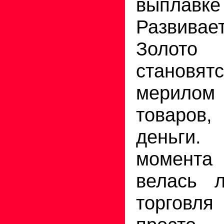
выплавк
Развивае
Золото
становя
мерило
товаро
деньги
момент
велась 
торговл