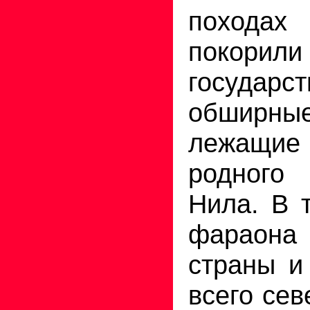
похода
покори
государст
обширн
лежащи
родного
Нила. В 
фараона
страны и
всего сев