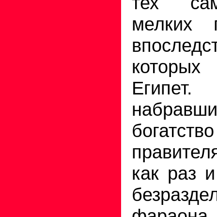
тех са
мелких г
впоследс
которы
Егип
набрав
богатс
правител
как раз 
безразде
фараона.