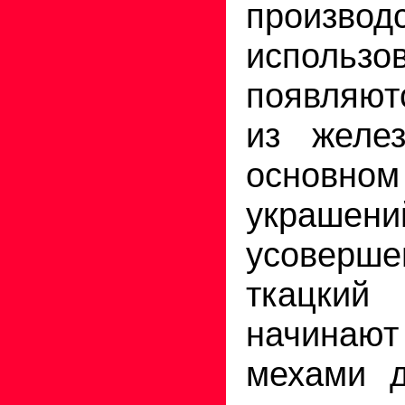
произ
использо
появляют
из желез
основно
украшен
усоверше
ткацки
начинают
мехами д