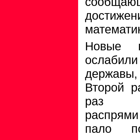
сооб
дости
математи
Новые м
ослаби
державы,
Второй р
раз ос
распрями
пало п