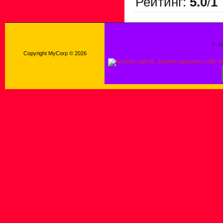
Рейтинг
:
5.0
/
1
!-- 
Copyright MyCorp © 2026