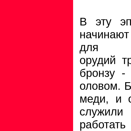
В эту эп
начинают
для из
орудий т
бронзу -
оловом. 
меди, и 
служил
работа