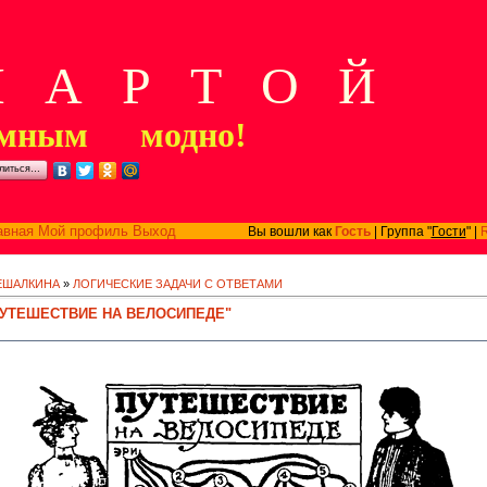
А Р Т О Й
мным модно!
литься…
авная
Мой профиль
Выход
Вы вошли как
Гость
| Группа "
Гости
" |
РЕШАЛКИНА
»
ЛОГИЧЕСКИЕ ЗАДАЧИ С ОТВЕТАМИ
ПУТЕШЕСТВИЕ НА ВЕЛОСИПЕДЕ"