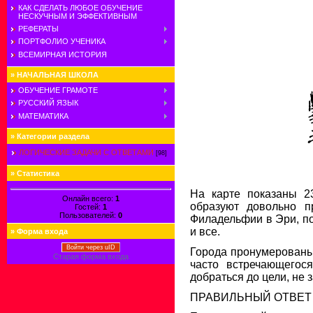
КАК СДЕЛАТЬ ЛЮБОЕ ОБУЧЕНИЕ
НЕСКУЧНЫМ И ЭФФЕКТИВНЫМ
РЕФЕРАТЫ
ПОРТФОЛИО УЧЕНИКА
ВСЕМИРНАЯ ИСТОРИЯ
»
НАЧАЛЬНАЯ ШКОЛА
ОБУЧЕНИЕ ГРАМОТЕ
РУССКИЙ ЯЗЫК
МАТЕМАТИКА
»
Категории раздела
ЛОГИЧЕСКИЕ ЗАДАЧИ С ОТВЕТАМИ
[98]
»
Статистика
На карте показаны 2
Онлайн всего:
1
образуют довольно п
Гостей:
1
Пользователей:
0
Филадельфии в Эри, по
и все.
»
Форма входа
Войти через uID
Города пронумерованы 
Старая форма входа
часто встречающегос
добраться до цели, не 
ПРАВИЛЬНЫЙ ОТВЕТ