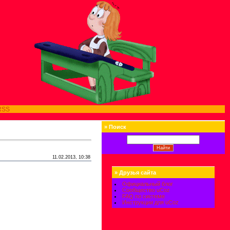
RSS
»
Поиск
11.02.2013, 10:38
»
Друзья сайта
Официальный блог
Сообщество uCoz
FAQ по системе
Инструкции для uCoz