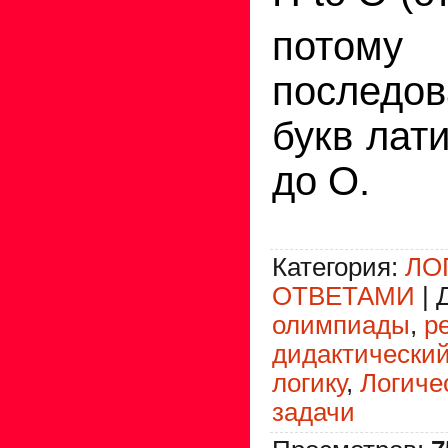
по­тому
последо
букв лат
до О.
Категория
:
ЛО
ОТВЕТАМИ
|
олимпиады
,
р
дидактически
логику
,
Логиче
задачи