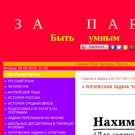
З А П А Р
Быть умным м
Поделиться…
Главная
Мой профиль
Выход
В
Четверг, 06.08.2026, 21:26
»
ШКОЛЬНАЯ ЖИЗНЬ
Главная
»
Файлы
»
В ГОСТЯХ У 
РУССКИЙ ЯЗЫК
ЛОГИЧЕСКАЯ ЗАДАЧА "Н
ЛИТЕРАТУРА
АНГЛИЙСКИЙ ЯЗЫК
ИСТОРИЯ РОССИИ
ИСТОРИЯ СРЕДНИХ ВЕКОВ
ПОДГОТОВКА К ОГЭ И ЕГЭ ПО
ГЕОГРАФИИ
ЗАДАЧИ ПЕРЕЛЬМАНА ПО ФИЗИКЕ
ШКОЛЬНЫЕ ДИСЦИПЛИНЫ В ТАБЛИЦАХ
И СХЕМАХ
ЛОГИЧЕСКИЕ ЗАДАЧИ С ОТВЕТАМИ