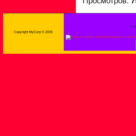
Просмотров
:
7
!-- 
Copyright MyCorp © 2026