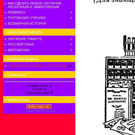
КАК СДЕЛАТЬ ЛЮБОЕ ОБУЧЕНИЕ
НЕСКУЧНЫМ И ЭФФЕКТИВНЫМ
РЕФЕРАТЫ
ПОРТФОЛИО УЧЕНИКА
ВСЕМИРНАЯ ИСТОРИЯ
»
НАЧАЛЬНАЯ ШКОЛА
ОБУЧЕНИЕ ГРАМОТЕ
РУССКИЙ ЯЗЫК
МАТЕМАТИКА
»
Категории раздела
ЛОГИЧЕСКИЕ ЗАДАЧИ С ОТВЕТАМИ
[98]
»
Статистика
Онлайн всего:
1
Гостей:
1
Пользователей:
0
»
Форма входа
Войти через uID
Старая форма входа