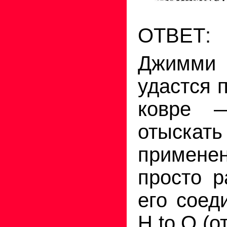
ОТВЕТ:
Джимми 
удастся 
ковре 
отыскат
примене
просто р
его соед
Н
to
О (о