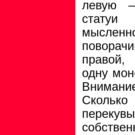
левую 
статуи
мысленн
поворачи
правой,
одну мон
Вниман
Сколько 
перекувы
собст­в