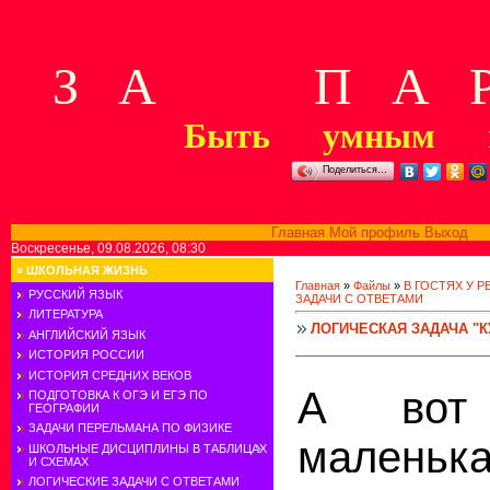
З А П А Р
Быть умным м
Поделиться…
Главная
Мой профиль
Выход
В
Воскресенье, 09.08.2026, 08:30
»
ШКОЛЬНАЯ ЖИЗНЬ
Главная
»
Файлы
»
В ГОСТЯХ У 
РУССКИЙ ЯЗЫК
ЗАДАЧИ С ОТВЕТАМИ
ЛИТЕРАТУРА
ЛОГИЧЕСКАЯ ЗАДАЧА "
АНГЛИЙСКИЙ ЯЗЫК
ИСТОРИЯ РОССИИ
ИСТОРИЯ СРЕДНИХ ВЕКОВ
А вот 
ПОДГОТОВКА К ОГЭ И ЕГЭ ПО
ГЕОГРАФИИ
ЗАДАЧИ ПЕРЕЛЬМАНА ПО ФИЗИКЕ
маленьк
ШКОЛЬНЫЕ ДИСЦИПЛИНЫ В ТАБЛИЦАХ
И СХЕМАХ
ЛОГИЧЕСКИЕ ЗАДАЧИ С ОТВЕТАМИ