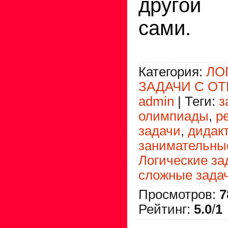
другой 
сами.
Категория
:
ЛО
ЗАДАЧИ С О
admin
|
Теги
:
з
олимпиады
,
р
задачи
,
дидак
занимательные
Логические за
сложные зада
Просмотров
:
7
Рейтинг
:
5.0
/
1