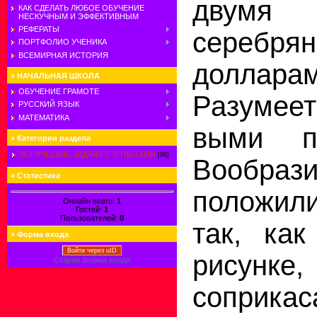
двумя 
КАК СДЕЛАТЬ ЛЮБОЕ ОБУЧЕНИЕ
НЕСКУЧНЫМ И ЭФФЕКТИВНЫМ
РЕФЕРАТЫ
серебря
ПОРТФОЛИО УЧЕНИКА
ВСЕМИРНАЯ ИСТОРИЯ
долларам
»
НАЧАЛЬНАЯ ШКОЛА
ОБУЧЕНИЕ ГРАМОТЕ
Разумеет
РУССКИЙ ЯЗЫК
МАТЕМАТИКА
выми п
»
Категории раздела
ЛОГИЧЕСКИЕ ЗАДАЧИ С ОТВЕТАМИ
[98]
Вообраз
»
Статистика
положил
Онлайн всего:
1
Гостей:
1
Пользователей:
0
так, как
»
Форма входа
Войти через uID
рисунке,
Старая форма входа
соприкас