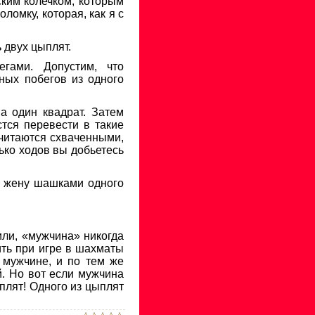
ским колечком, которым
омку, которая, как я с
 двух цыплят.
егами. Допустим, что
ных побегов из одного
а один квадрат. Затем
стся перевести в такие
считаются схваченными,
ько ходов вы добьетесь
о жену шашками одного
или, «мужчина» никогда
ить при игре в шахматы
 мужчине, и по тем же
й. Но вот если мужчина
плят! Одного из цыплят