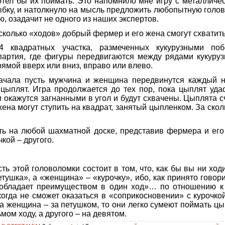
отел бы их поймать. Это напомнило мне игру с металличе
бку, и натолкнуло на мысль предложить любопытную головол
, озадачит не одного из наших экспертов.
 сколько «ходов» добрый фермер и его жена смогут схватить
 квадратных участка, размеченных кукурузными поб
партия, где фигуры передвигаются между рядами кукуруз
рямой вверх или вниз, вправо или влево.
ачала пусть мужчина и женщина передвинутся каждый н
цыплят. Игра продолжается до тех пор, пока цыплят уда
и окажутся загнанными в угол и будут схвачены. Цыплята 
ена могут ступить на квадрат, занятый цыпленком. За скол
ать на любой шахматной доске, представив фермера и ег
чкой – другого.
ь этой головоломки состоит в том, что, как бы вы ни ход
етушка», а «женщина» – «курочку», ибо, как принято говор
обладает преимуществом в один ход»… по отношению к
гда не сможет оказаться в «соприкосновении» с курочко
 а женщина – за петушком, то они легко сумеют поймать цы
мом ходу, а другого – на девятом.