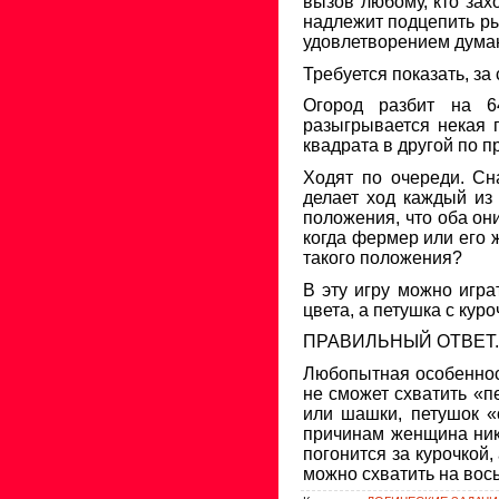
вызов любому, кто зах
надлежит подцепить ры
удовлетворением думаю
Требуется показать, за
Огород разбит на 64
разыгрывается некая 
квадрата в другой по п
Ходят по очереди. Сн
делает ход каждый из 
положения, что оба он
когда фермер или его ж
такого положения?
В эту игру можно игр
цвета, а петушка с куро
ПРАВИЛЬНЫЙ ОТВЕТ
.
Любопытная особенност
не сможет схватить «п
или шашки, петушок «
причинам женщина нико
погонится за курочкой,
можно схватить на вось