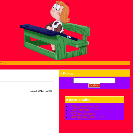
RSS
»
Поиск
11.02.2013, 10:57
»
Друзья сайта
Официальный блог
Сообщество uCoz
FAQ по системе
Инструкции для uCoz