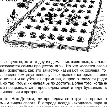
ых щенков, котят и других домашних животных, мы часто
слаждаются самим процессом игры. Но что касается озор
ва» животных, как это зачастую называют их хозяева, то 
с поведением двух непослушных цыплят, которых выгон
не летают и не убегают стремглав, а просто топчутся рядо
 но так, чтобы их нельзя было достать. Более того, когда
ми превращаются в преследователей и идут буквально по
виновения и презрения.
тате Нью-Джерси, где проводила лето группа горожан, 
емым видом спорта. В огороде всегда находилась пара ц