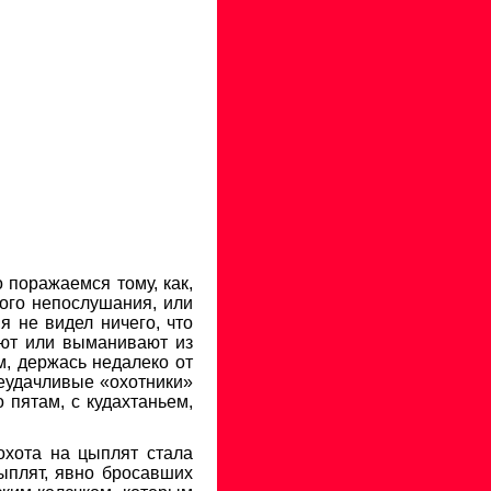
 поражаемся тому, как,
ного непослушания, или
я не видел ничего, что
яют или выманивают из
м, держась недалеко от
 неудачливые «охотники»
 пятам, с кудахтаньем,
охота на цыплят стала
ыплят, явно бросавших