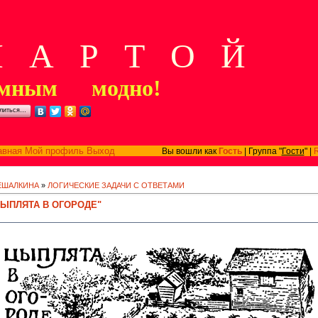
А Р Т О Й
мным модно!
литься…
авная
Мой профиль
Выход
Вы вошли как
Гость
| Группа "
Гости
" |
РЕШАЛКИНА
»
ЛОГИЧЕСКИЕ ЗАДАЧИ С ОТВЕТАМИ
ЦЫПЛЯТА В ОГОРОДЕ"