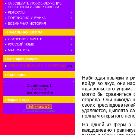
КАК СДЕЛАТЬ ЛЮБОЕ ОБУЧЕНИЕ
НЕСКУЧНЫМ И ЭФФЕКТИВНЫМ
РЕФЕРАТЫ
ПОРТФОЛИО УЧЕНИКА
ВСЕМИРНАЯ ИСТОРИЯ
»
НАЧАЛЬНАЯ ШКОЛА
ОБУЧЕНИЕ ГРАМОТЕ
РУССКИЙ ЯЗЫК
МАТЕМАТИКА
»
Категории раздела
ЛОГИЧЕСКИЕ ЗАДАЧИ С ОТВЕТАМИ
[98]
»
Статистика
Наблюдая прыжки игрив
войдя во вкус, они на
Онлайн всего:
1
«дьявольского упрямст
Гостей:
1
Пользователей:
0
могло бы сравниться 
огорода. Они никогда 
»
Форма входа
своих преследователей,
Войти через uID
удаляются, цыплята са
Старая форма входа
полным открытого непо
На одной из ферм в ш
каждодневно практику