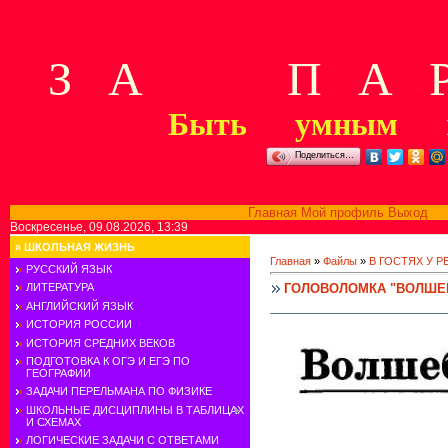
З А П А Р
Быть умным м
Поделиться…
Главная
Мой профиль
Выход
В
Воскресенье, 09.08.2026, 13:39
»
ШКОЛЬНАЯ ЖИЗНЬ
Главная
»
Файлы
»
В ГОСТЯХ У 
РУССКИЙ ЯЗЫК
ГОЛОВОЛОМКА "ВОЛШЕ
ЛИТЕРАТУРА
АНГЛИЙСКИЙ ЯЗЫК
ИСТОРИЯ РОССИИ
ИСТОРИЯ СРЕДНИХ ВЕКОВ
ПОДГОТОВКА К ОГЭ И ЕГЭ ПО
ГЕОГРАФИИ
ЗАДАЧИ ПЕРЕЛЬМАНА ПО ФИЗИКЕ
ШКОЛЬНЫЕ ДИСЦИПЛИНЫ В ТАБЛИЦАХ
И СХЕМАХ
ЛОГИЧЕСКИЕ ЗАДАЧИ С ОТВЕТАМИ