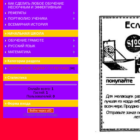
КАК СДЕЛАТЬ ЛЮБОЕ ОБУЧЕНИЕ
НЕСКУЧНЫМ И ЭФФЕКТИВНЫМ
РЕФЕРАТЫ
ПОРТФОЛИО УЧЕНИКА
ВСЕМИРНАЯ ИСТОРИЯ
»
НАЧАЛЬНАЯ ШКОЛА
ОБУЧЕНИЕ ГРАМОТЕ
РУССКИЙ ЯЗЫК
МАТЕМАТИКА
»
Категории раздела
ЛОГИЧЕСКИЕ ЗАДАЧИ С ОТВЕТАМИ
[98]
»
Статистика
Онлайн всего:
1
Гостей:
1
Пользователей:
0
»
Форма входа
Войти через uID
Старая форма входа