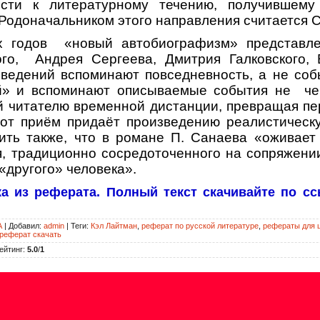
ести к литературному течению, получившему
 Родоначальником этого направления считается 
х годов
«новый автобиографизм» представл
го,
Андрея Сергеева, Дмитрия Галковского, 
зведений вспоминают повседневность, а не соб
» и вспоминают описываемые события не
че
й читателю временной дистанции, превращая пе
тот приём придаёт произведению реалистическу
ить также, что в романе П. Санаева «оживает
, традиционно сосредоточенного на сопряжени
«другого» человека».
а из реферата. Полный текст скачивайте по сс
А
|
Добавил
:
admin
|
Теги
:
Кэл Лайтман
,
реферат по русской литературе
,
рефераты для 
реферат скачать
ейтинг
:
5.0
/
1