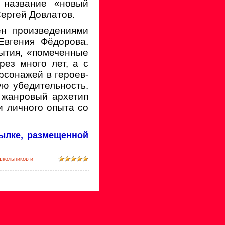
 название «новый
Сергей Довлатов.
ен произведениями
Евгения Фёдорова.
ытия, «помеченные
рез много лет, а с
рсонажей в героев-
ю убедительность.
 жанровый архетип
и личного опыта со
ылке, размещенной
школьников и