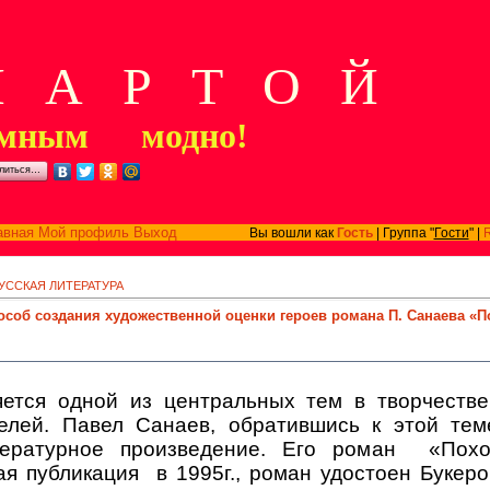
А Р Т О Й
мным модно!
литься…
авная
Мой профиль
Выход
Вы вошли как
Гость
| Группа "
Гости
" |
УССКАЯ ЛИТЕРАТУРА
особ создания художественной оценки героев романа П. Санаева «П
яется одной из центральных тем в творчестве
елей. Павел Санаев, обратившись к этой тем
ературное произведение. Его роман
«Пох
ая публикация
в 1995г., роман удостоен Букер