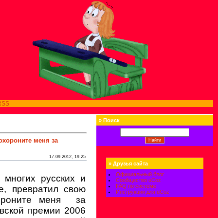
RSS
»
Поиск
охороните меня за
17.09.2012, 19:25
»
Друзья сайта
Официальный блог
 многих русских и
Сообщество uCoz
FAQ по системе
е, превратил свою
Инструкции для uCoz
ороните меня
за
овской премии 2006