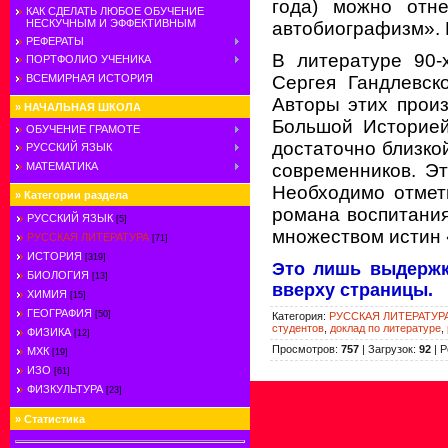
года) можно отн
КАК СДЕЛАТЬ ЛЮБОЕ ОБУЧЕНИЕ
НЕСКУЧНЫМ И ЭФФЕКТИВНЫМ
автобиографизм»
.
РЕФЕРАТЫ
В литературе 90-
ПОРТФОЛИО УЧЕНИКА
ВСЕМИРНАЯ ИСТОРИЯ
Сергея Гандлевско
Авторы этих прои
»
НАЧАЛЬНАЯ ШКОЛА
Большой Историей
ОБУЧЕНИЕ ГРАМОТЕ
достаточно близко
РУССКИЙ ЯЗЫК
МАТЕМАТИКА
современников. Э
Необходимо отмет
»
Категории раздела
романа воспитания
РУССКИЙ ЯЗЫК
[5]
множеством истин
РУССКАЯ ЛИТЕРАТУРА
[71]
ИСТОРИЯ
[319]
Это лишь выдержк
БИОЛОГИЯ
[13]
вверху страницы.
ХИМИЯ
[15]
ГЕОГРАФИЯ
[50]
Категория
:
РУССКАЯ ЛИТЕРАТУР
студентов
,
доклад по литературе
,
ФИЗИКА
[12]
Просмотров
:
757
|
Загрузок
:
92
|
Р
МХК
[19]
ИЗО
[61]
ФИЗКУЛЬТУРА
[23]
»
Статистика