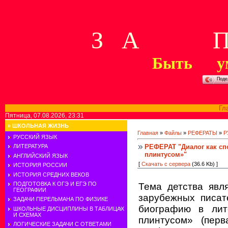
З А П 
Быть у
Поде
Гл
Пятница, 07.08.2026, 23:31
»
ШКОЛЬНАЯ ЖИЗНЬ
Главная
»
Файлы
»
РЕФЕРАТЫ
»
Р
РУССКИЙ ЯЗЫК
РЕФЕРАТ "Диалог как сп
ЛИТЕРАТУРА
плинтусом»"
АНГЛИЙСКИЙ ЯЗЫК
[
Скачать с сервера
(36.6 Kb) ]
ИСТОРИЯ РОССИИ
ИСТОРИЯ СРЕДНИХ ВЕКОВ
ПОДГОТОВКА К ОГЭ И ЕГЭ ПО
Тема детства явл
ГЕОГРАФИИ
зарубежных писат
ЗАДАЧИ ПЕРЕЛЬМАНА ПО ФИЗИКЕ
биографию в лит
ШКОЛЬНЫЕ ДИСЦИПЛИНЫ В ТАБЛИЦАХ
И СХЕМАХ
плинтусом»
(перв
ЛОГИЧЕСКИЕ ЗАДАЧИ С ОТВЕТАМИ