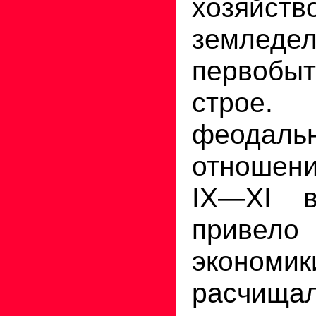
хозяйст
землед
первобы
строе. 
феодаль
отношени
IX—XI 
привел
экономик
расчищ