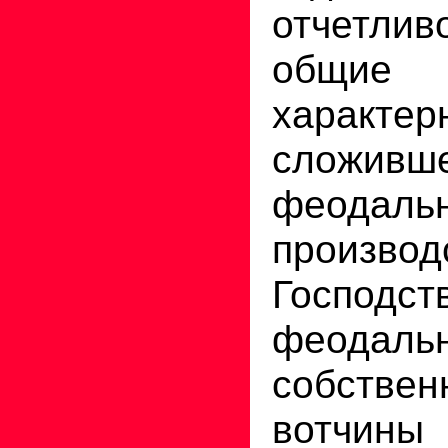
отчетли
общи
характ
сложивше
феодаль
производ
Господст
феодальн
собствен
вотчины 