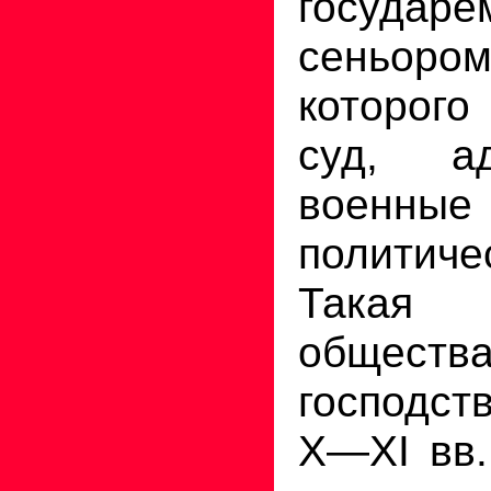
госу
сеньор
которог
суд, ад
вое
политич
Такая 
обществ
господст
X—XI вв.