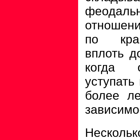
феодаль
отношени
по кра
вплоть до
когда 
уступать
более л
зависимо
Нескольк