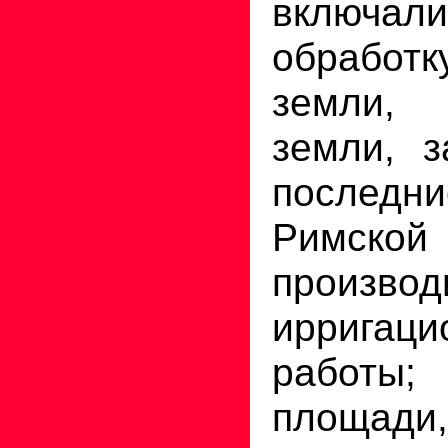
вклю
обрабо
земли,
земли, з
последн
Римско
производ
ирригаци
работы;
площад