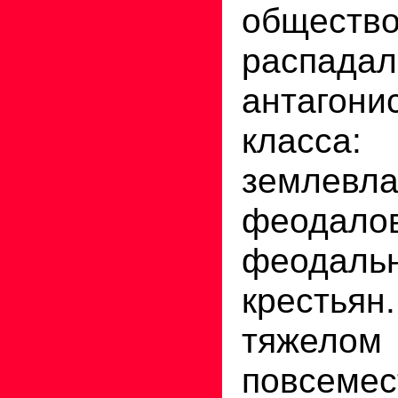
обще
распада
антагони
класс
землевла
феодал
феодаль
крестьян
тяжело
повсемес