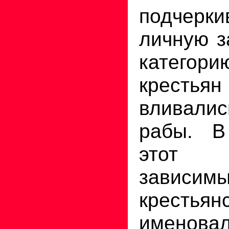
подчерк
личную з
категори
крестья
вливали
рабы. В
этот 
завис
крестьян
именовал