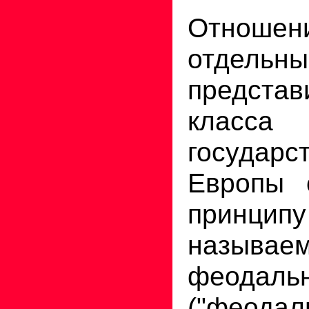
Отноше
отдельн
представ
класса
государс
Европы 
прин
называе
феодаль
("феодал