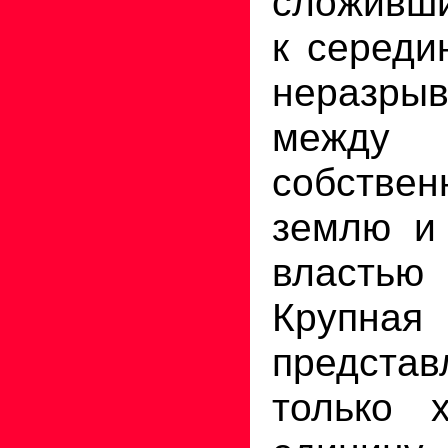
сложивши
к середи
неразр
между 
собств
землю и 
власть
Крупна
представ
только х