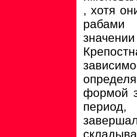
, хотя о
рабами
значении
Крепостн
зависи
определ
формой з
перио
заверша
складыва