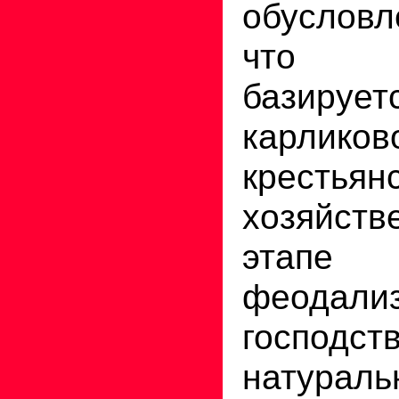
обуслов
что пр
базирует
карликов
крестьян
хозяйств
этапе
феодали
господст
натураль