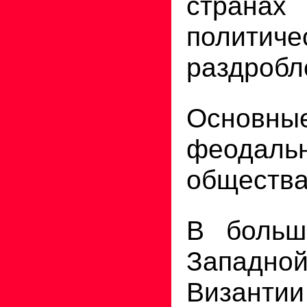
страна
политиче
раздробл
Основн
феодальн
общества
В больш
Западно
Визант