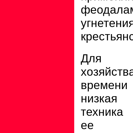
феода
угнетени
крестьянс
Для с
хозяйс
времени
низкая
техника
ее р