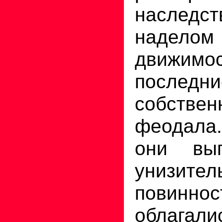
наследст
наделом 
движимос
последн
собствен
феодала.
они вы
унизител
повин
облагали