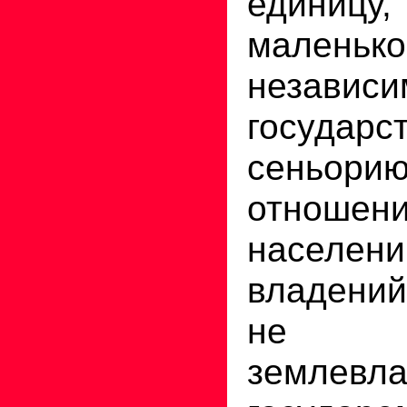
единицу,
маленько
независи
госуд
сень
отно
населе
владени
не 
землевла