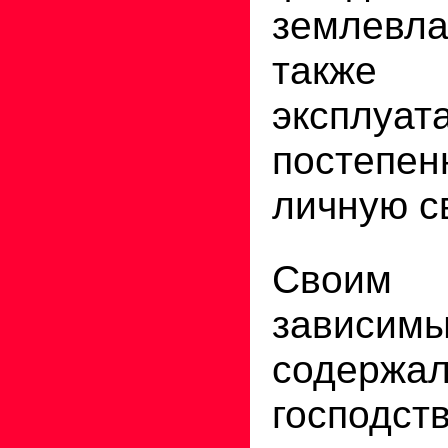
землевл
также п
эксплуат
постепе
личную с
Свои
зависим
содержа
господст