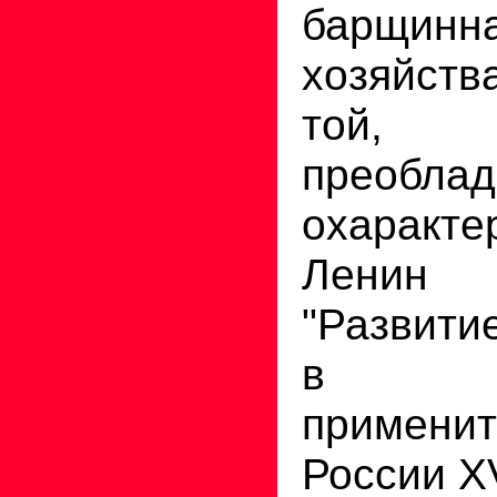
барщин
хозяйств
той,
преоблад
охаракте
Ленин
"Развити
в Р
примен
России X