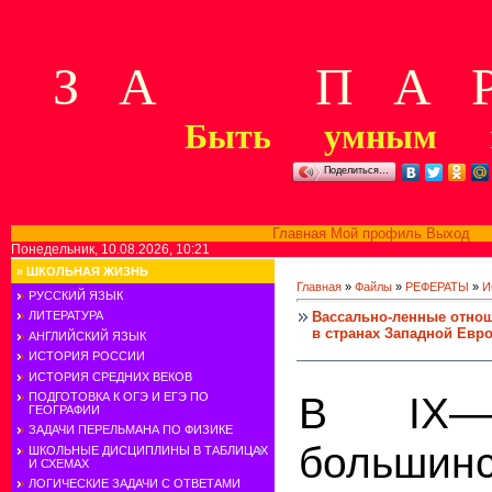
З А П А Р
Быть умным м
Поделиться…
Главная
Мой профиль
Выход
В
Понедельник, 10.08.2026, 10:21
»
ШКОЛЬНАЯ ЖИЗНЬ
Главная
»
Файлы
»
РЕФЕРАТЫ
»
И
РУССКИЙ ЯЗЫК
Вассально-ленные отнош
ЛИТЕРАТУРА
в странах Западной Евр
АНГЛИЙСКИЙ ЯЗЫК
ИСТОРИЯ РОССИИ
ИСТОРИЯ СРЕДНИХ ВЕКОВ
В IX—
ПОДГОТОВКА К ОГЭ И ЕГЭ ПО
ГЕОГРАФИИ
ЗАДАЧИ ПЕРЕЛЬМАНА ПО ФИЗИКЕ
большинс
ШКОЛЬНЫЕ ДИСЦИПЛИНЫ В ТАБЛИЦАХ
И СХЕМАХ
ЛОГИЧЕСКИЕ ЗАДАЧИ С ОТВЕТАМИ