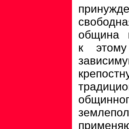
принужд
свободн
община 
к этом
завис
крепостн
традици
общинно
землепол
применя