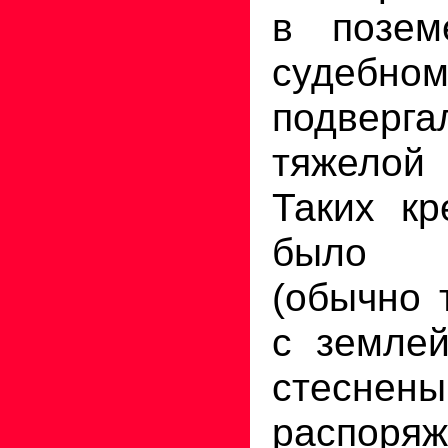
в позем
судебном
подверга
тяжелой 
Таких кр
было 
(обычно 
с землей
стес
распоря