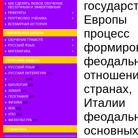
государ
КАК СДЕЛАТЬ ЛЮБОЕ ОБУЧЕНИЕ
НЕСКУЧНЫМ И ЭФФЕКТИВНЫМ
РЕФЕРАТЫ
Европы 
ПОРТФОЛИО УЧЕНИКА
ВСЕМИРНАЯ ИСТОРИЯ
процесс
»
НАЧАЛЬНАЯ ШКОЛА
ОБУЧЕНИЕ ГРАМОТЕ
формиро
РУССКИЙ ЯЗЫК
МАТЕМАТИКА
феодаль
»
Категории раздела
РУССКИЙ ЯЗЫК
[5]
отношен
РУССКАЯ ЛИТЕРАТУРА
[71]
ИСТОРИЯ
[319]
странах
БИОЛОГИЯ
[13]
ХИМИЯ
[15]
ГЕОГРАФИЯ
[50]
Италии
ФИЗИКА
[12]
МХК
[19]
феодаль
ИЗО
[61]
ФИЗКУЛЬТУРА
[23]
основн
»
Статистика