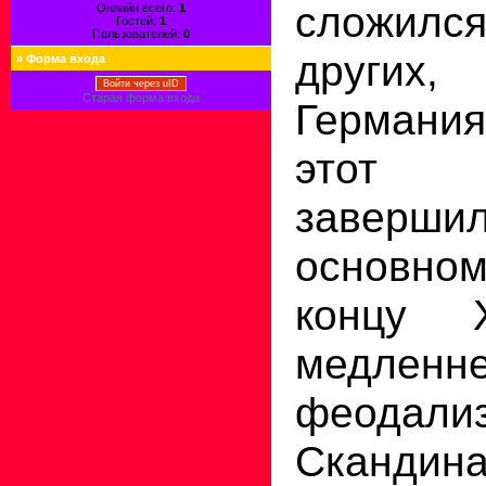
сложился 
Онлайн всего:
1
Гостей:
1
Пользователей:
0
других,
»
Форма входа
Войти через uID
Старая форма входа
Германи
этот
заве
основн
концу 
медле
феода
Скандина