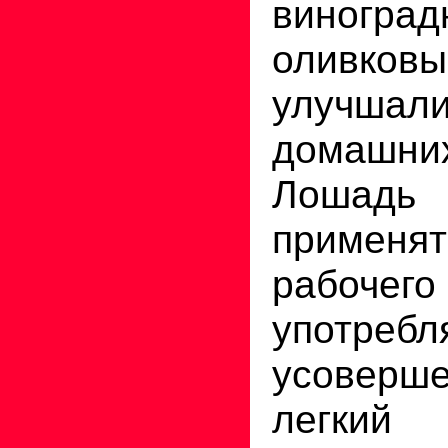
виногр
оливков
улучша
домашни
Лоша
применят
рабочего
употребл
усоверш
легк