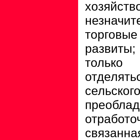
хозяйств
незначит
торгов
развиты;
только
отдел
сельског
преоблад
отработо
связан