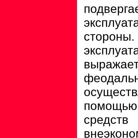
подверга
эксплуа
стор
эксплуат
выра
феодаль
осущес
помощь
средств
внеэконо