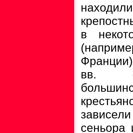
находили
крепостн
в некот
(напр
Франции
вв. со
большинс
кресть
зависел
сеньора 