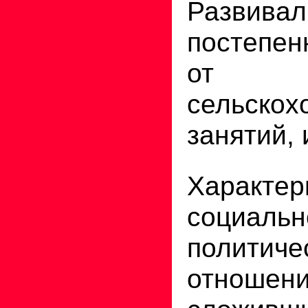
Развивал
постепен
от
сельскох
занятий, 
Характе
социальн
политиче
отношени