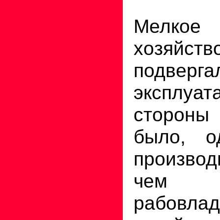
Мелкое 
хозяйс
подверга
эксплу
сторон
было, о
производ
чем 
рабовлад