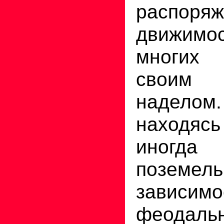
распоряж
движим
многих
своим 
надело
находясь
иногд
поземель
завис
феодальн