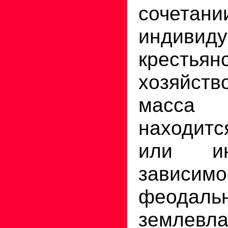
сочетан
индивид
крестьян
хозяйств
масса
находит
или и
завис
феодальн
землев