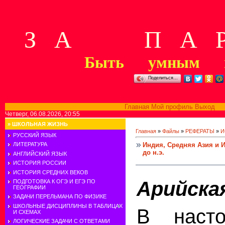
З А П А Р
Быть умным м
Поделиться…
Главная
Мой профиль
Выход
В
Четверг, 06.08.2026, 20:55
»
ШКОЛЬНАЯ ЖИЗНЬ
Главная
»
Файлы
»
РЕФЕРАТЫ
»
И
РУССКИЙ ЯЗЫК
Индия, Средняя Азия и 
ЛИТЕРАТУРА
до н.э.
АНГЛИЙСКИЙ ЯЗЫК
ИСТОРИЯ РОССИИ
ИСТОРИЯ СРЕДНИХ ВЕКОВ
Арийска
ПОДГОТОВКА К ОГЭ И ЕГЭ ПО
ГЕОГРАФИИ
ЗАДАЧИ ПЕРЕЛЬМАНА ПО ФИЗИКЕ
ШКОЛЬНЫЕ ДИСЦИПЛИНЫ В ТАБЛИЦАХ
В наст
И СХЕМАХ
ЛОГИЧЕСКИЕ ЗАДАЧИ С ОТВЕТАМИ