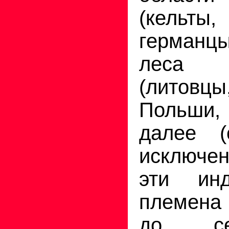
(кель
германцы
леса П
(литовц
Польши, 
далее (
исключен
эти инд
племена
до се