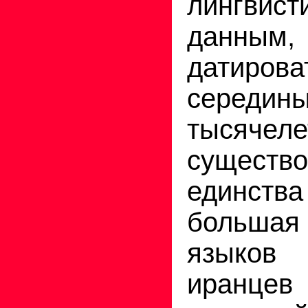
лингвист
данны
датиров
сере
тысячеле
существо
единств
больша
языко
ира