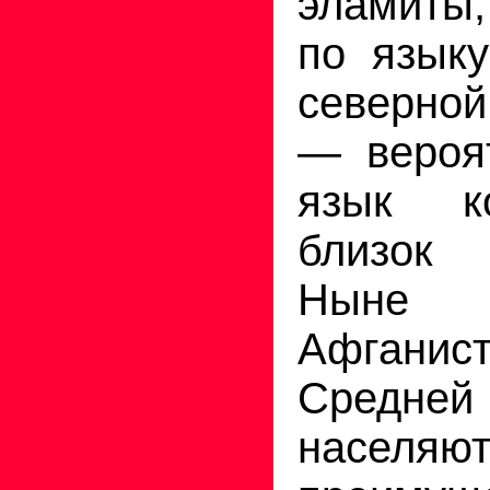
эламиты,
по языку
северно
— вероят
язык к
близок 
Ныне
Афганис
Сред
населяю