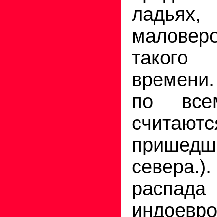
ладьях,
малове
таког
времени
по все
считаютс
пришедш
севера
распада
индоевро