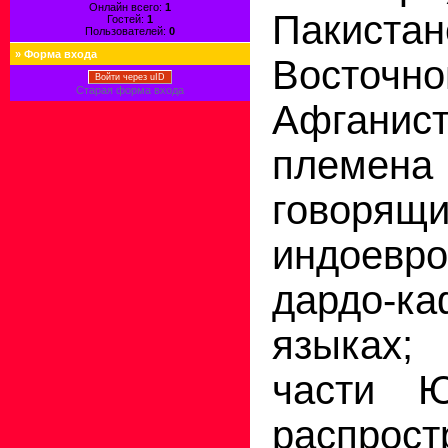
Онлайн всего:
1
Пакиста
Гостей:
1
Пользователей:
0
»
Форма входа
Восточн
Войти через uID
Старая форма входа
Афгани
племен
гово
индоевро
дардо-ка
языках
части 
распрост