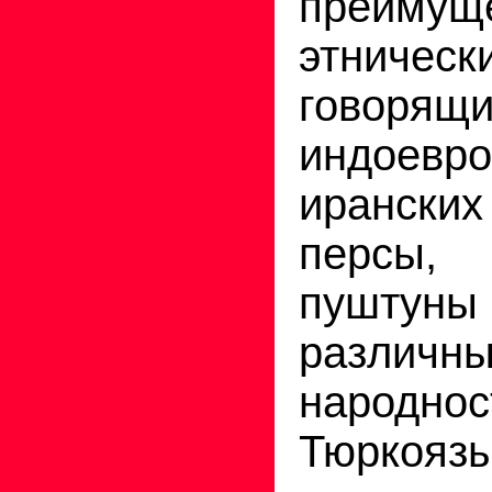
преимущ
этническ
гово
индоевро
иранск
персы,
пуштуны
различ
народнос
Тюркояз