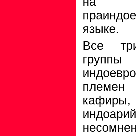
на
праиндое
языке.
Все тр
группы
индоевро
племен
кафиры
индоа
несомне