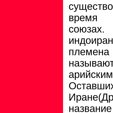
существ
время 
союзах
индоиран
племена 
назы
арийским
Оста
Иране(Д
названи