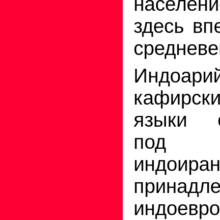
населен
здесь вп
средневе
Индоарий
кафирски
языки о
под Н
индоиран
прина
индоевро