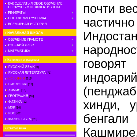
КАК СДЕЛАТЬ ЛЮБОЕ ОБУЧЕНИЕ
почти ве
НЕСКУЧНЫМ И ЭФФЕКТИВНЫМ
РЕФЕРАТЫ
части
ПОРТФОЛИО УЧЕНИКА
ВСЕМИРНАЯ ИСТОРИЯ
Индост
»
НАЧАЛЬНАЯ ШКОЛА
ОБУЧЕНИЕ ГРАМОТЕ
народно
РУССКИЙ ЯЗЫК
МАТЕМАТИКА
гово
»
Категории раздела
РУССКИЙ ЯЗЫК
[5]
РУССКАЯ ЛИТЕРАТУРА
индоари
[71]
ИСТОРИЯ
[319]
БИОЛОГИЯ
[13]
(пенджаб
ХИМИЯ
[15]
ГЕОГРАФИЯ
[50]
хинди, у
ФИЗИКА
[12]
МХК
[19]
ИЗО
[61]
бенгали
ФИЗКУЛЬТУРА
[23]
Кашмир
»
Статистика