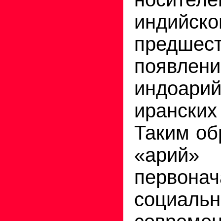
индийс
предшес
появл
индоари
иранск
Таким об
«ар
первонач
социа