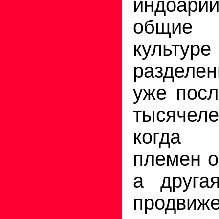
индоарий
общие 
культур
разделен
уже посл
тысячеле
когда 
племен о
а друга
продвиже