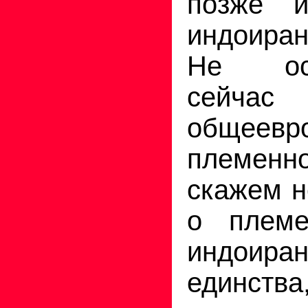
позже и
индоиран
Не ост
сей
общеевр
племенн
скажем н
о племе
индоиран
единства