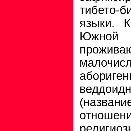
тибето-б
языки. К
Южно
прожива
малочис
абориген
веддоид
(назван
отношени
религио