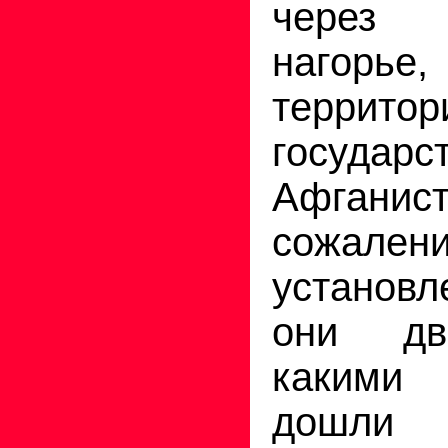
через
нагорье
террито
госуда
Афган
сожал
установл
они дв
какими
дошли 