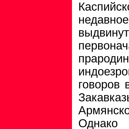
Каспийск
недав
выдвину
первонач
прароди
индоезро
говоров 
Закавк
Армянск
Однак