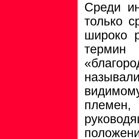
Среди ин
только с
широко р
терми
«благо
называл
видимо
племен,
руковод
поло