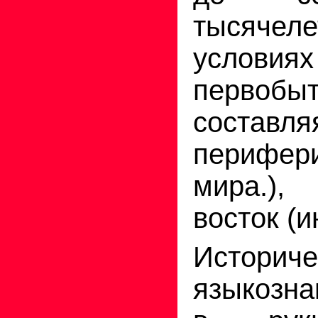
тысячел
условиях
первобыт
состав
перифер
мира.),
восток (
Историче
языкозна