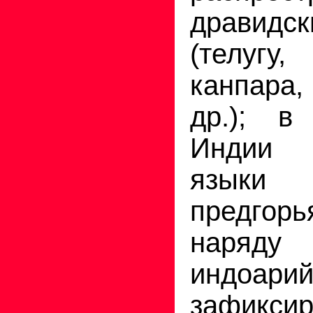
дравид
(телуг
канпара
др.); в
Индии 
языки
предгор
нар
индоари
зафикси