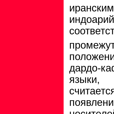
иран
индоари
соответс
промежу
положен
дардо-ка
языки
счита
появ
носител