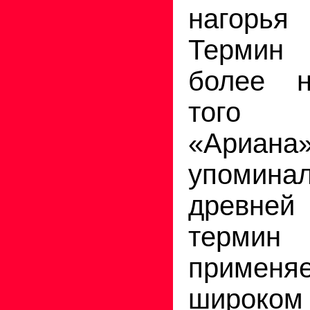
нагорь
Термин
более 
того 
«Ариан
упоми
древне
терми
приме
широком 