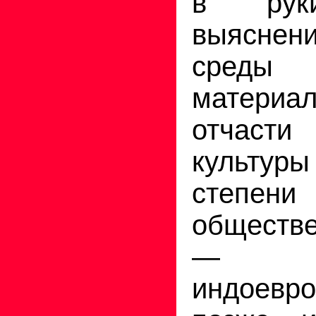
в руки
выясне
среды
матери
отчасти
культуры
степени
обществ
— д
индоевр