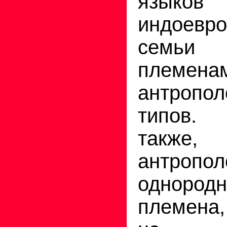
языков
индоевро
семьи
племена
антропол
типов.
также
антропол
однород
племена