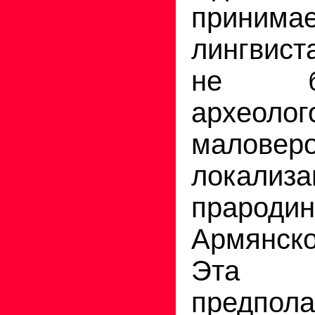
принима
лингвист
не бол
археолог
маловер
локали
прар
Армянск
Эта 
предпола