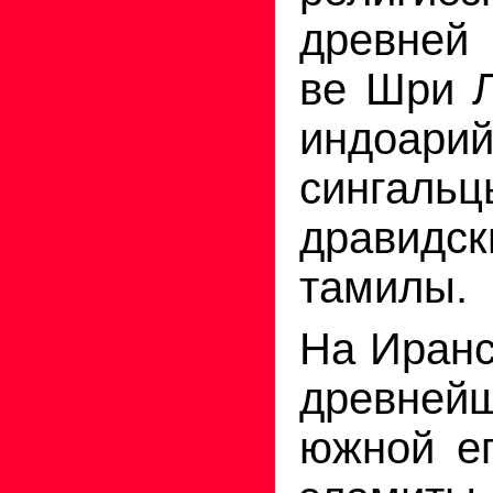
древней 
ве Шри Л
индоарий
синг
дравидс
тамилы.
На Иранс
древнейш
южной ег