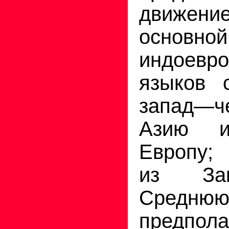
движени
основ
индоевро
языков 
запад—ч
Азию и
Европу;
из Зак
Сред
предпо