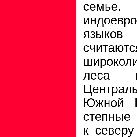
семье.
индоевро
языко
счита
широкол
леса н
Центра
Южной Е
степные 
к северу