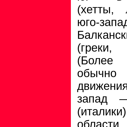
(хетты, 
юго-з
Балканск
(греки
(Более
обычн
движени
запад 
(италики
облас