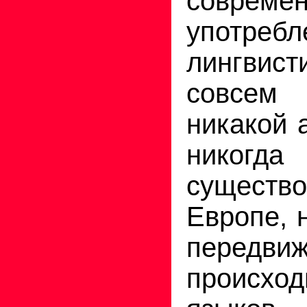
совреме
употр
лингвис
совсем 
никакой 
нико
сущест
Европе, 
передви
происход