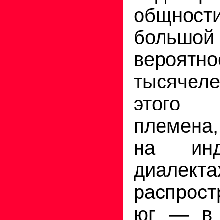
общност
больш
вероят
тысячеле
этого
племена
на индо
диалекта
распрос
юг — в