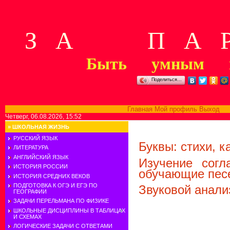
З А П А Р
Быть умным м
Поделиться…
Главная
Мой профиль
Выход
В
Четверг, 06.08.2026, 15:52
»
ШКОЛЬНАЯ ЖИЗНЬ
РУССКИЙ ЯЗЫК
Буквы: стихи, к
ЛИТЕРАТУРА
АНГЛИЙСКИЙ ЯЗЫК
Изучение согл
ИСТОРИЯ РОССИИ
обучающие пес
ИСТОРИЯ СРЕДНИХ ВЕКОВ
ПОДГОТОВКА К ОГЭ И ЕГЭ ПО
Звуковой анали
ГЕОГРАФИИ
ЗАДАЧИ ПЕРЕЛЬМАНА ПО ФИЗИКЕ
ШКОЛЬНЫЕ ДИСЦИПЛИНЫ В ТАБЛИЦАХ
И СХЕМАХ
ЛОГИЧЕСКИЕ ЗАДАЧИ С ОТВЕТАМИ