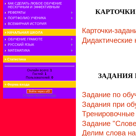
КАК СДЕЛАТЬ ЛЮБОЕ ОБУЧЕНИЕ
НЕСКУЧНЫМ И ЭФФЕКТИВНЫМ
КАРТОЧКИ
РЕФЕРАТЫ
ПОРТФОЛИО УЧЕНИКА
ВСЕМИРНАЯ ИСТОРИЯ
Карточки-задан
»
НАЧАЛЬНАЯ ШКОЛА
Дидактические 
ОБУЧЕНИЕ ГРАМОТЕ
РУССКИЙ ЯЗЫК
МАТЕМАТИКА
»
Статистика
Онлайн всего:
1
ЗАДАНИЯ
Гостей:
1
Пользователей:
0
»
Форма входа
Войти через uID
Задание по обу
Старая форма входа
Задания при об
Тренировочные 
Задание "Слове
Делим слова на