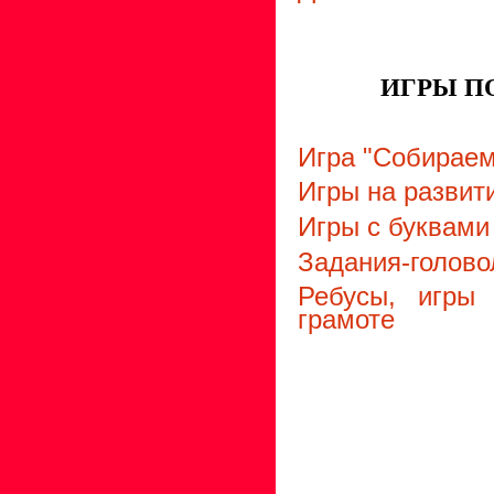
ИГРЫ П
Игра "Собираем
Игры на развит
Игры с буквами
Задания-голово
Ребусы, игры
грамоте